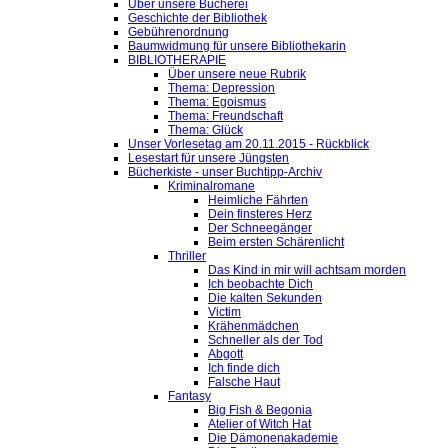
Über unsere Bücherei
Geschichte der Bibliothek
Gebührenordnung
Baumwidmung für unsere Bibliothekarin
BIBLIOTHERAPIE
Über unsere neue Rubrik
Thema: Depression
Thema: Egoismus
Thema: Freundschaft
Thema: Glück
Unser Vorlesetag am 20.11.2015 - Rückblick
Lesestart für unsere Jüngsten
Bücherkiste - unser Buchtipp-Archiv
Kriminalromane
Heimliche Fährten
Dein finsteres Herz
Der Schneegänger
Beim ersten Schärenlicht
Thriller
Das Kind in mir will achtsam morden
Ich beobachte Dich
Die kalten Sekunden
Victim
Krähenmädchen
Schneller als der Tod
Abgott
Ich finde dich
Falsche Haut
Fantasy
Big Fish & Begonia
Atelier of Witch Hat
Die Dämonenakademie