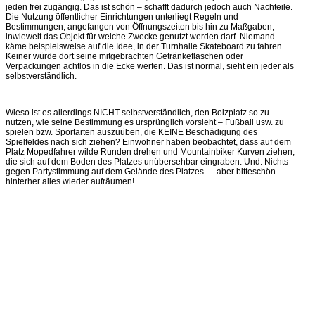
jeden frei zugängig. Das ist schön – schafft dadurch jedoch auch Nachteile.
Die Nutzung öffentlicher Einrichtungen unterliegt Regeln und
Bestimmungen, angefangen von Öffnungszeiten bis hin zu Maßgaben,
inwieweit das Objekt für welche Zwecke genutzt werden darf. Niemand
käme beispielsweise auf die Idee, in der Turnhalle Skateboard zu fahren.
Keiner würde dort seine mitgebrachten Getränkeflaschen oder
Verpackungen achtlos in die Ecke werfen. Das ist normal, sieht ein jeder als
selbstverständlich.
Wieso ist es allerdings NICHT selbstverständlich, den Bolzplatz so zu
nutzen, wie seine Bestimmung es ursprünglich vorsieht – Fußball usw. zu
spielen bzw. Sportarten auszuüben, die KEINE Beschädigung des
Spielfeldes nach sich ziehen? Einwohner haben beobachtet, dass auf dem
Platz Mopedfahrer wilde Runden drehen und Mountainbiker Kurven ziehen,
die sich auf dem Boden des Platzes unübersehbar eingraben. Und: Nichts
gegen Partystimmung auf dem Gelände des Platzes --- aber bitteschön
hinterher alles wieder aufräumen!