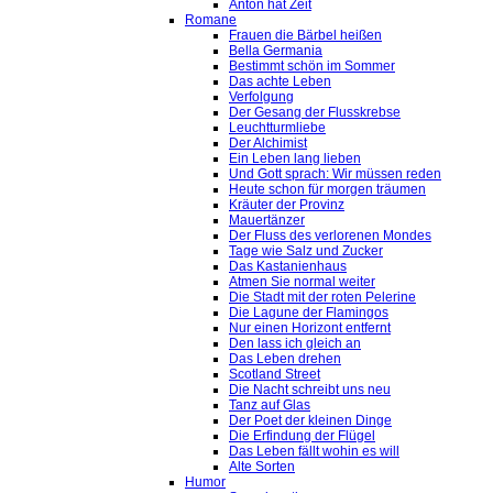
Anton hat Zeit
Romane
Frauen die Bärbel heißen
Bella Germania
Bestimmt schön im Sommer
Das achte Leben
Verfolgung
Der Gesang der Flusskrebse
Leuchtturmliebe
Der Alchimist
Ein Leben lang lieben
Und Gott sprach: Wir müssen reden
Heute schon für morgen träumen
Kräuter der Provinz
Mauertänzer
Der Fluss des verlorenen Mondes
Tage wie Salz und Zucker
Das Kastanienhaus
Atmen Sie normal weiter
Die Stadt mit der roten Pelerine
Die Lagune der Flamingos
Nur einen Horizont entfernt
Den lass ich gleich an
Das Leben drehen
Scotland Street
Die Nacht schreibt uns neu
Tanz auf Glas
Der Poet der kleinen Dinge
Die Erfindung der Flügel
Das Leben fällt wohin es will
Alte Sorten
Humor