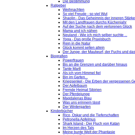
Die Bestimmung
Ratgeber
Weihnachten
So viel Freude - so viel Wut
Shaolin - Das Geheimnis der inneren Stärke
Mit den Landfrauen durchs Küchenjahr
Auf der Suche nach dem verlorenen Glück
Mama und ich nähen
Neuland - Wie ich mich selber suchte ...
Yoga - Das große Praxisbuch
Rein in die Natur
Glück kommt selten allein
Der Junge, der Maulwurf, der Fuchs und das
Biografien
Powerfrauen
Bis an die Grenzen und darüber hinaus
Tante Martl
Als ich vom Himmel fiel
Bin im Garten...
Kriegsenkel - Die Erben der vergessenen G
Der Apfelbaum
Fremde Heimat Sibirien
Der Pferdejunge
Magdalenas Blau
Was uns erinnern lässt
Der Wintergarten
Kinderbücher
Rico, Oskar und die Tieferschatten
Petronella Apfelmus
Shark Island - Der Fluch von Katan
Im Herzen des Tals
Meine bunte Welt der Phantasie