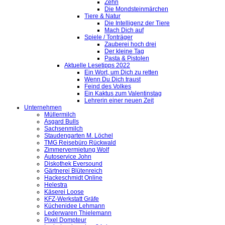
Zehn
Die Mondsteinmärchen
Tiere & Natur
Die Intelligenz der Tiere
Mach Dich auf
Spiele / Tonträger
Zauberei hoch drei
Der kleine Tag
Pasta & Pistolen
Aktuelle Lesetipps 2022
Ein Wort, um Dich zu retten
Wenn Du Dich traust
Feind des Volkes
Ein Kaktus zum Valentinstag
Lehrerin einer neuen Zeit
Unternehmen
Müllermilch
Asgard Bulls
Sachsenmilch
Staudengarten M. Löchel
TMG Reisebüro Rückwald
Zimmervermietung Wolf
Autoservice John
Diskothek Eversound
Gärtnerei Blütenreich
Hackeschmidt Online
Helestra
Käserei Loose
KFZ-Werkstatt Gräfe
Küchenidee Lehmann
Lederwaren Thielemann
Pixel Dompteur