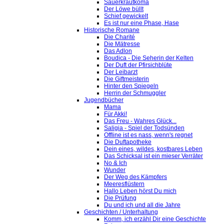
Sauerkrautkoma
Der Löwe büllt
Schief gewickelt
Es ist nur eine Phase, Hase
Historische Romane
Die Charité
Die Mätresse
Das Adlon
Boudica - Die Seherin der Kelten
Der Duft der Pfirsichblüte
Der Leibarzt
Die Giftmeisterin
Hinter den Spiegeln
Herrin der Schmuggler
Jugendbücher
Mama
Für Akki!
Das Freu - Wahres Glück...
Saligia - Spiel der Todsünden
Offline ist es nass, wenn's regnet
Die Duftapotheke
Dein eines, wildes, kostbares Leben
Das Schicksal ist ein mieser Verräter
No & Ich
Wunder
Der Weg des Kämpfers
Meeresflüstern
Hallo Leben hörst Du mich
Die Prüfung
Du und ich und all die Jahre
Geschichten / Unterhaltung
Komm, ich erzähl Dir eine Geschichte