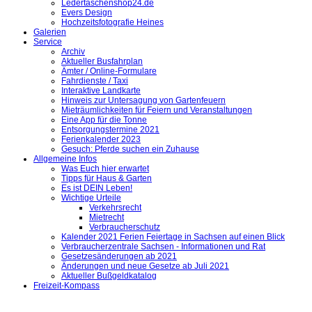
Ledertaschenshop24.de
Evers Design
Hochzeitsfotografie Heines
Galerien
Service
Archiv
Aktueller Busfahrplan
Ämter / Online-Formulare
Fahrdienste / Taxi
Interaktive Landkarte
Hinweis zur Untersagung von Gartenfeuern
Mieträumlichkeiten für Feiern und Veranstaltungen
Eine App für die Tonne
Entsorgungstermine 2021
Ferienkalender 2023
Gesuch: Pferde suchen ein Zuhause
Allgemeine Infos
Was Euch hier erwartet
Tipps für Haus & Garten
Es ist DEIN Leben!
Wichtige Urteile
Verkehrsrecht
Mietrecht
Verbraucherschutz
Kalender 2021 Ferien Feiertage in Sachsen auf einen Blick
Verbraucherzentrale Sachsen - Informationen und Rat
Gesetzesänderungen ab 2021
Änderungen und neue Gesetze ab Juli 2021
Aktueller Bußgeldkatalog
Freizeit-Kompass