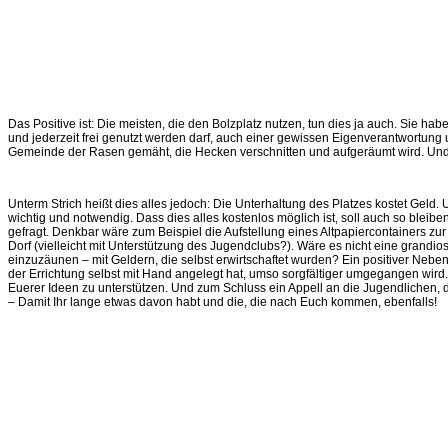
Das Positive ist: Die meisten, die den Bolzplatz nutzen, tun dies ja auch. Sie 
und jederzeit frei genutzt werden darf, auch einer gewissen Eigenverantwortung unt
Gemeinde der Rasen gemäht, die Hecken verschnitten und aufgeräumt wird. Und 
Unterm Strich heißt dies alles jedoch: Die Unterhaltung des Platzes kostet Geld. U
wichtig und notwendig. Dass dies alles kostenlos möglich ist, soll auch so bleiben.
gefragt. Denkbar wäre zum Beispiel die Aufstellung eines Altpapiercontainers 
Dorf (vielleicht mit Unterstützung des Jugendclubs?). Wäre es nicht eine grandio
einzuzäunen – mit Geldern, die selbst erwirtschaftet wurden? Ein positiver Neb
der Errichtung selbst mit Hand angelegt hat, umso sorgfältiger umgegangen wird. 
Euerer Ideen zu unterstützen. Und zum Schluss ein Appell an die Jugendlichen, die
– Damit Ihr lange etwas davon habt und die, die nach Euch kommen, ebenfalls!