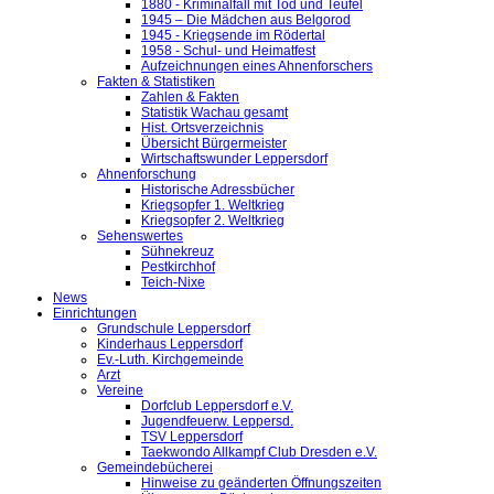
1880 - Kriminalfall mit Tod und Teufel
1945 – Die Mädchen aus Belgorod
1945 - Kriegsende im Rödertal
1958 - Schul- und Heimatfest
Aufzeichnungen eines Ahnenforschers
Fakten & Statistiken
Zahlen & Fakten
Statistik Wachau gesamt
Hist. Ortsverzeichnis
Übersicht Bürgermeister
Wirtschaftswunder Leppersdorf
Ahnenforschung
Historische Adressbücher
Kriegsopfer 1. Weltkrieg
Kriegsopfer 2. Weltkrieg
Sehenswertes
Sühnekreuz
Pestkirchhof
Teich-Nixe
News
Einrichtungen
Grundschule Leppersdorf
Kinderhaus Leppersdorf
Ev.-Luth. Kirchgemeinde
Arzt
Vereine
Dorfclub Leppersdorf e.V.
Jugendfeuerw. Leppersd.
TSV Leppersdorf
Taekwondo Allkampf Club Dresden e.V.
Gemeindebücherei
Hinweise zu geänderten Öffnungszeiten