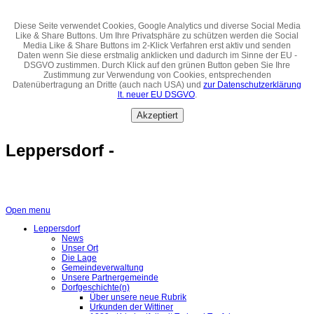
Diese Seite verwendet Cookies, Google Analytics und diverse Social Media
Like & Share Buttons. Um Ihre Privatsphäre zu schützen werden die Social
Media Like & Share Buttons im 2-Klick Verfahren erst aktiv und senden
Daten wenn Sie diese erstmalig anklicken und dadurch im Sinne der EU -
DSGVO zustimmen. Durch Klick auf den grünen Button geben Sie Ihre
Zustimmung zur Verwendung von Cookies, entsprechenden
Datenübertragung an Dritte (auch nach USA) und
zur Datenschutzerklärung
lt. neuer EU DSGVO
.
Akzeptiert
Leppersdorf -
Open menu
Leppersdorf
News
Unser Ort
Die Lage
Gemeindeverwaltung
Unsere Partnergemeinde
Dorfgeschichte(n)
Über unsere neue Rubrik
Urkunden der Wittiner