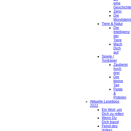
eine
Geschicht
Zehn
Die
Mondstein
Tiere & Natur
Die
Intelligenz
der
Tiere
Mach
Dich
auf
Spiele /
Tonträger
Zauberei
hoch
drei
Der
kleine
Tag
Pasta
&
Pistolen
Aktuelle Lesetipps
2022
Ein Wort, um
Dich zu retten
Wenn Du
Dich traust
Feind des
Volkes