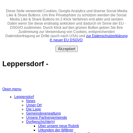
Diese Seite verwendet Cookies, Google Analytics und diverse Social Media
Like & Share Buttons. Um Ihre Privatsphäre zu schützen werden die Social
Media Like & Share Buttons im 2-Klick Verfahren erst aktiv und senden
Daten wenn Sie diese erstmalig anklicken und dadurch im Sinne der EU -
DSGVO zustimmen. Durch Klick auf den grünen Button geben Sie Ihre
Zustimmung zur Verwendung von Cookies, entsprechenden
Datenübertragung an Dritte (auch nach USA) und
zur Datenschutzerklärung
lt. neuer EU DSGVO
.
Akzeptiert
Leppersdorf -
Open menu
Leppersdorf
News
Unser Ort
Die Lage
Gemeindeverwaltung
Unsere Partnergemeinde
Dorfgeschichte(n)
Über unsere neue Rubrik
Urkunden der Wittiner