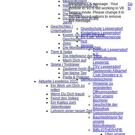
Meeresflüstern
Maximenu CK message : Your
Go
Hallo Leben hörst Du
module ID 93 is still working in V8
to
mich
Legacy mode. Please change it in
Die Prüfung
the Advanced options to remove
Du und ich und all die
this message.
Jahre
Geschichten /
Grundschule Leppersdorf
Unterhaltung
Kinderhaus Leppersdorf
Komm, ich erzähl Dir eine
Ev.-Luth. Kirchgemeinde
Geschichte
Arzt
Zehn
Vereine
Die Mondsteinmärchen
Dorfclub Leppersdorf
Tiere & Natur
e.V.
Die Intelligenz der Tiere
Jugendfeuerw.
Mach Dich auf
Leppersd.
Spiele / Tonträger
TSV Leppersdorf
Zauberei hoch drei
Taekwondo Allkampf
Der kleine Tag
Club Dresden e.V.
Pasta & Pistolen
Gemeindebücherei
Aktuelle Lesetipps 2022
Hinweise zu
Ein Wort, um Dich zu
geänderten
retten
Öffnungszeiten
Wenn Du Dich traust
Über unsere
Feind des Volkes
Bücherei
Ein Kaktus zum
Geschichte der
Valentinstag
Bibliothek
Lehrerin einer neuen Zeit
Gebührenordnung
Baumwidmung für
unsere
Bibliothekarin
BIBLIOTHERAPIE
Über unsere