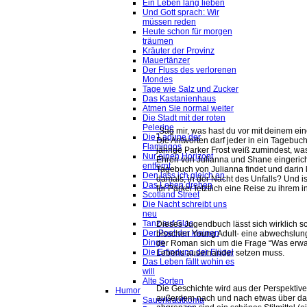
Ein Leben lang lieben
Und Gott sprach: Wir
müssen reden
Heute schon für morgen
träumen
Kräuter der Provinz
Mauertänzer
Der Fluss des verlorenen
Mondes
Tage wie Salz und Zucker
Das Kastanienhaus
Atmen Sie normal weiter
Die Stadt mit der roten
Pelerine
„Sag mir, was hast du vor mit deinem ei
Die Lagune der
Die Antworten darf jeder in ein Tagebuc
Flamingos
jährige Parker Frost weiß zumindest, wa
Nur einen Horizont
Ehren von Julianna und Shane eingerich
entfernt
Tagebuch von Julianna findet und darin li
Den lass ich gleich an
damals, in der Nacht des Unfalls? Und 
Das Leben drehen
für Parker letztlich eine Reise zu ihrem 
Scotland Street
Die Nacht schreibt uns
neu
Tanz auf Glas
Dieses Jugendbuch lässt sich wirklich s
Der Poet der kleinen
bisschen Young Adult- eine abwechslu
Dinge
der Roman sich um die Frage “Was erwart
Die Erfindung der Flügel
Lebens auseinander setzen muss.
Das Leben fällt wohin es
will
Alte Sorten
Die Geschichte wird aus der Perspektive
Humor
außerdem nach und nach etwas über das 
Sauerkrautkoma