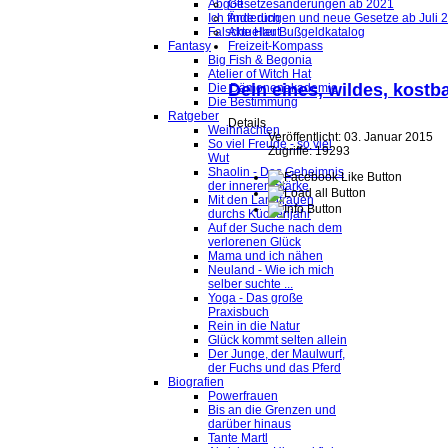
Abgott
Gesetzesänderungen ab 2021
Ich finde dich
Änderungen und neue Gesetze ab Juli 
Falsche Haut
Aktueller Bußgeldkatalog
Fantasy
Freizeit-Kompass
Big Fish & Begonia
Atelier of Witch Hat
Dein eines, wildes, kostb
Die Dämonenakademie
Die Bestimmung
Ratgeber
Details
Weihnachten
Veröffentlicht: 03. Januar 2015
So viel Freude - so viel
Zugriffe: 19293
Wut
Shaolin - Das Geheimnis
der inneren Stärke
Mit den Landfrauen
durchs Küchenjahr
Auf der Suche nach dem
verlorenen Glück
Mama und ich nähen
Neuland - Wie ich mich
selber suchte ...
Yoga - Das große
Praxisbuch
Rein in die Natur
Glück kommt selten allein
Der Junge, der Maulwurf,
der Fuchs und das Pferd
Biografien
Powerfrauen
Bis an die Grenzen und
darüber hinaus
Tante Martl