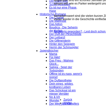
abgrenzen sind ein schönes Stilmittel 
Der Löwe büllt
wissen will, wie es Parker weitergeht un
Schief gewickelt
Es ist nur eine Phase,
Hase
Historische Romane
Bemerkenswert sind die vielen kurzen Zit
Die Charité
immer wieder in die Geschichte einflie
Die Mätresse
Das Adlon
Boudica - Die Seherin
der Kelten
Neugierig geworden? - Lest doch schon m
Der Duft der Pfirsichblüte
Der Leibarzt
Die Giftmeisterin
Hinter den Spiegeln
Herrin der Schmuggler
Jugendbücher
Mama
Für Akki!
Das Freu - Wahres
Glück...
Saligia - Spiel der
Todsünden
Offline ist es nass, wenn's
regnet
Die Duftapotheke
Dein eines, wildes,
kostbares Leben
Das Schicksal ist ein
mieser Verräter
No & Ich
Zurück
Wunder
Weiter
Der Weg des Kämpfers