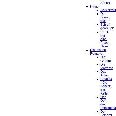
Sorten
Humor
Sauerkrau
Der
Löwe
büllt
Schief
gewickelt
Es ist
nur
eine
Phase,
Hase
Historische
Romane
Die
Charité
Die
Mätresse
Das
Adlon
Boudica
- Die
Seherin
der
Kelten
Der
Duft
der
Pfirsichblü
Der
Leibarzt