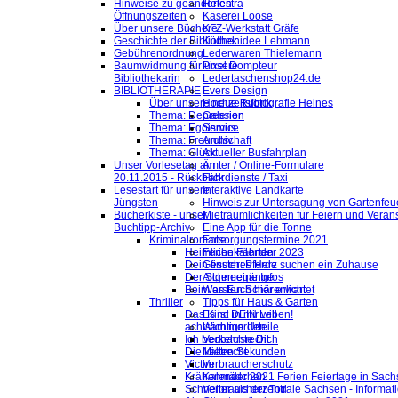
Hinweise zu geänderten
Helestra
Öffnungszeiten
Käserei Loose
Über unsere Bücherei
KFZ-Werkstatt Gräfe
Geschichte der Bibliothek
Küchenidee Lehmann
Gebührenordnung
Lederwaren Thielemann
Baumwidmung für unsere
Pixel Dompteur
Bibliothekarin
Ledertaschenshop24.de
BIBLIOTHERAPIE
Evers Design
Über unsere neue Rubrik
Hochzeitsfotografie Heines
Thema: Depression
Galerien
Thema: Egoismus
Service
Thema: Freundschaft
Archiv
Thema: Glück
Aktueller Busfahrplan
Unser Vorlesetag am
Ämter / Online-Formulare
20.11.2015 - Rückblick
Fahrdienste / Taxi
Lesestart für unsere
Interaktive Landkarte
Jüngsten
Hinweis zur Untersagung von Gartenfeu
Bücherkiste - unser
Mieträumlichkeiten für Feiern und Veran
Buchtipp-Archiv
Eine App für die Tonne
Kriminalromane
Entsorgungstermine 2021
Heimliche Fährten
Ferienkalender 2023
Dein finsteres Herz
Gesuch: Pferde suchen ein Zuhause
Der Schneegänger
Allgemeine Infos
Beim ersten Schärenlicht
Was Euch hier erwartet
Thriller
Tipps für Haus & Garten
Das Kind in mir will
Es ist DEIN Leben!
achtsam morden
Wichtige Urteile
Ich beobachte Dich
Verkehrsrecht
Die kalten Sekunden
Mietrecht
Victim
Verbraucherschutz
Krähenmädchen
Kalender 2021 Ferien Feiertage in Sachs
Schneller als der Tod
Verbraucherzentrale Sachsen - Informat