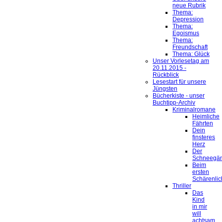
neue Rubrik
Thema:
Depression
Thema:
Egoismus
Thema:
Freundschaft
Thema: Glück
Unser Vorlesetag am
20.11.2015 -
Rückblick
Lesestart für unsere
Jüngsten
Bücherkiste - unser
Buchtipp-Archiv
Kriminalromane
Heimliche
Fährten
Dein
finsteres
Herz
Der
Schneegä
Beim
ersten
Schärenlic
Thriller
Das
Kind
in mir
will
achtsam