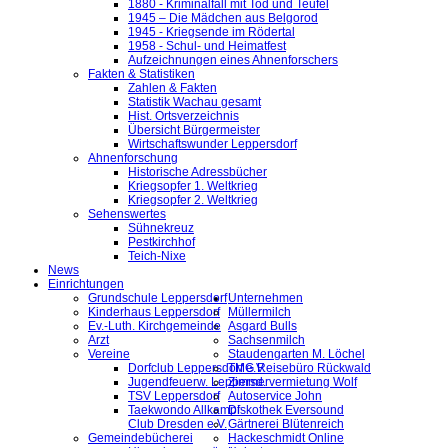
1880 - Kriminalfall mit Tod und Teufel
1945 – Die Mädchen aus Belgorod
1945 - Kriegsende im Rödertal
1958 - Schul- und Heimatfest
Aufzeichnungen eines Ahnenforschers
Fakten & Statistiken
Zahlen & Fakten
Statistik Wachau gesamt
Hist. Ortsverzeichnis
Übersicht Bürgermeister
Wirtschaftswunder Leppersdorf
Ahnenforschung
Historische Adressbücher
Kriegsopfer 1. Weltkrieg
Kriegsopfer 2. Weltkrieg
Sehenswertes
Sühnekreuz
Pestkirchhof
Teich-Nixe
News
Einrichtungen
Grundschule Leppersdorf
Unternehmen
Kinderhaus Leppersdorf
Müllermilch
Ev.-Luth. Kirchgemeinde
Asgard Bulls
Arzt
Sachsenmilch
Vereine
Staudengarten M. Löchel
Dorfclub Leppersdorf e.V.
TMG Reisebüro Rückwald
Jugendfeuerw. Leppersd.
Zimmervermietung Wolf
TSV Leppersdorf
Autoservice John
Taekwondo Allkampf
Diskothek Eversound
Club Dresden e.V.
Gärtnerei Blütenreich
Gemeindebücherei
Hackeschmidt Online