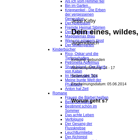
Als ich vom Himmel fiel
Bin im Garten...
Kriegsenkel - Die Erben
der vergessenen
Generation
Jessi Kirby
Der Apfelbaum
Fremde Heimat Sibirien
Dein eines, wildes
Der Pferdejunge
Magdalenas Blau
Was uns erinnern lässt
Jugendbuch
Der Wintergarten
Kinderbücher
Rico, Oskar und die
Tieferschatten
Einband: gebunden
Petronella Apfelmus
Shark Island - Der Fluch
Altersempfehlung: 14 - 17
von Katan
Im Herzen des Tals
Seitenzahl: 304
Meine bunte Welt der
Erscheinungsdatum: 05.06.2014
Phantasie
Anton hat Zeit
Romane
Frauen die Bärbel heißen
Worum geht´s?
Bella Germania
Bestimmt schön im
Sommer
Das achte Leben
Verfolgung
Der Gesang der
Flusskrebse
Leuchtturmliebe
Der Alchimist