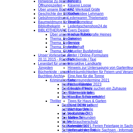
Hinweise zu geänderten
Helestra
Öffnungszeiten
Käserei Loose
Über unsere Bücherei
KFZ-Werkstatt Gräfe
Geschichte der Bibliothek
Küchenidee Lehmann
Gebührenordnung
Lederwaren Thielemann
Baumwidmung für unsere
Pixel Dompteur
Bibliothekarin
Ledertaschenshop24.de
BIBLIOTHERAPIE
Evers Design
Über unsere neue Rubrik
Hochzeitsfotografie Heines
Thema: Depression
Galerien
Thema: Egoismus
Service
Thema: Freundschaft
Archiv
Thema: Glück
Aktueller Busfahrplan
Unser Vorlesetag am
Ämter / Online-Formulare
20.11.2015 - Rückblick
Fahrdienste / Taxi
Lesestart für unsere
Interaktive Landkarte
Jüngsten
Hinweis zur Untersagung von Gartenfeu
Bücherkiste - unser
Mieträumlichkeiten für Feiern und Veran
Buchtipp-Archiv
Eine App für die Tonne
Kriminalromane
Entsorgungstermine 2021
Heimliche Fährten
Ferienkalender 2023
Dein finsteres Herz
Gesuch: Pferde suchen ein Zuhause
Der Schneegänger
Allgemeine Infos
Beim ersten Schärenlicht
Was Euch hier erwartet
Thriller
Tipps für Haus & Garten
Das Kind in mir will
Es ist DEIN Leben!
achtsam morden
Wichtige Urteile
Ich beobachte Dich
Verkehrsrecht
Die kalten Sekunden
Mietrecht
Victim
Verbraucherschutz
Krähenmädchen
Kalender 2021 Ferien Feiertage in Sachs
Schneller als der Tod
Verbraucherzentrale Sachsen - Informat