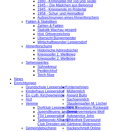
1880 - Kriminalfall mit Tod und Teufel
1945 – Die Mädchen aus Belgorod
1945 - Kriegsende im Rödertal
1958 - Schul- und Heimatfest
Aufzeichnungen eines Ahnenforschers
Fakten & Statistiken
Zahlen & Fakten
Statistik Wachau gesamt
Hist. Ortsverzeichnis
Übersicht Bürgermeister
Wirtschaftswunder Leppersdorf
Ahnenforschung
Historische Adressbücher
Kriegsopfer 1. Weltkrieg
Kriegsopfer 2. Weltkrieg
Sehenswertes
Sühnekreuz
Pestkirchhof
Teich-Nixe
News
Einrichtungen
Grundschule Leppersdorf
Unternehmen
Kinderhaus Leppersdorf
Müllermilch
Ev.-Luth. Kirchgemeinde
Asgard Bulls
Arzt
Sachsenmilch
Vereine
Staudengarten M. Löchel
Dorfclub Leppersdorf e.V.
TMG Reisebüro Rückwald
Jugendfeuerw. Leppersd.
Zimmervermietung Wolf
TSV Leppersdorf
Autoservice John
Taekwondo Allkampf
Diskothek Eversound
Club Dresden e.V.
Gärtnerei Blütenreich
Gemeindebücherei
Hackeschmidt Online