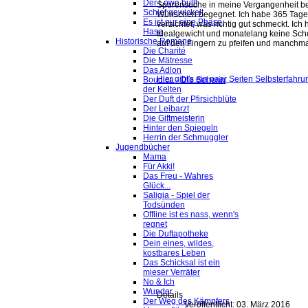
Der Löwe büllt
Spurensuche in meine Vergangenheit be
Schief gewickelt
Wünschen begegnet. Ich habe 365 Tage la
Es ist nur eine Phase,
verzichtet, was richtig gut schmeckt. I
Hase
Idealgewicht und monatelang keine Schok
Historische Romane
auf den Fingern zu pfeifen und manchma
Die Charité
Die Mätresse
Das Adlon
Hier gibt's ein paar Seiten Selbsterfahr
Boudica - Die Seherin
der Kelten
Der Duft der Pfirsichblüte
Der Leibarzt
Die Giftmeisterin
Hinter den Spiegeln
Herrin der Schmuggler
Jugendbücher
Mama
Für Akki!
Das Freu - Wahres
Glück...
Saligia - Spiel der
Todsünden
Offline ist es nass, wenn's
regnet
Die Duftapotheke
Dein eines, wildes,
kostbares Leben
Das Schicksal ist ein
mieser Verräter
No & Ich
Wunder
Details
Der Weg des Kämpfers
Veröffentlicht: 03. März 2016