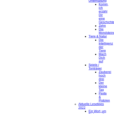
Unterhaltung
Komm,
ich
erzähl
Dir
eine
Geschicht
Zehn
Die
Mondstein
Tiere & Natur
Die
Intelligenz
der
Tiere
Mach
Dich
auf
Spiele /
Tonträger
Zauberei
hoch
drei
Der
kleine
Tag
Pasta
&
Pistolen
Aktuelle Lesetipps
2022
Ein Wort, um