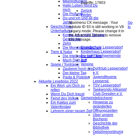
Meeresflüstern
Zugriffe: 17803
Hallo Leben hörst Du
mich
Zurück
Die Prüfung
Weiter
Du und ich und all die
Jahre
Maximenu CK message : Your
Go
Geschichten /
module ID 93 is still working in V8
to
Unterhaltung
Legacy mode. Please change it in
Komm, ich erzähl Dir eine
the Advanced options to remove
Geschichte
this message.
Zehn
Grundschule Leppersdorf
Die Mondsteinmärchen
Kinderhaus Leppersdorf
Tiere & Natur
Ev.-Luth. Kirchgemeinde
Die Intelligenz der Tiere
Arzt
Mach Dich auf
Vereine
Spiele / Tonträger
Dorfclub Leppersdorf
Zauberei hoch drei
e.V.
Der kleine Tag
Jugendfeuerw.
Pasta & Pistolen
Leppersd.
Aktuelle Lesetipps 2022
TSV Leppersdorf
Ein Wort, um Dich zu
Taekwondo Allkampf
retten
Club Dresden e.V.
Wenn Du Dich traust
Gemeindebücherei
Feind des Volkes
Hinweise zu
Ein Kaktus zum
geänderten
Valentinstag
Öffnungszeiten
Lehrerin einer neuen Zeit
Über unsere
Bücherei
Geschichte der
Bibliothek
Gebührenordnung