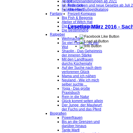
Abgott
Gesetzesänderungen ab 2021
Ich finde dich
Änderungen und neue Gesetze ab Juli 
Falsche Haut
Aktueller Bußgeldkatalog
Fantasy
Freizeit-Kompass
Big Fish & Begonia
Atelier of Witch Hat
Lesetipp März 2016 - Sac
Die Dämonenakademie
Die Bestimmung
Ratgeber
Weihnachten
So viel Freude - so viel
Wut
Shaolin - Das Geheimnis
der inneren Stärke
Mit den Landfrauen
durchs Küchenjahr
Auf der Suche nach dem
verlorenen Glück
Mama und ich nähen
Neuland - Wie ich mich
selber suchte ...
Yoga - Das große
Praxisbuch
Rein in die Natur
Glück kommt selten allein
Der Junge, der Maulwurf,
der Fuchs und das Pferd
Biografien
Powerfrauen
Bis an die Grenzen und
darüber hinaus
Tante Martl