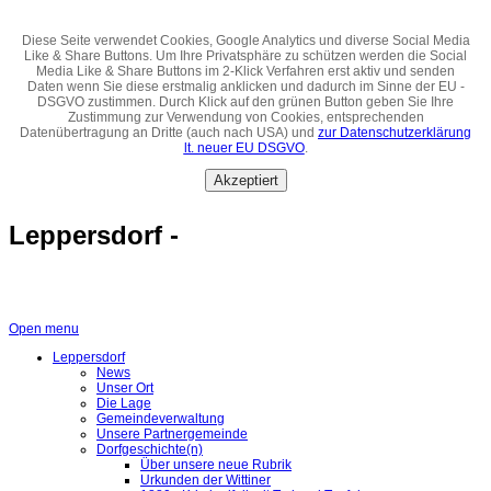
Diese Seite verwendet Cookies, Google Analytics und diverse Social Media
Like & Share Buttons. Um Ihre Privatsphäre zu schützen werden die Social
Media Like & Share Buttons im 2-Klick Verfahren erst aktiv und senden
Daten wenn Sie diese erstmalig anklicken und dadurch im Sinne der EU -
DSGVO zustimmen. Durch Klick auf den grünen Button geben Sie Ihre
Zustimmung zur Verwendung von Cookies, entsprechenden
Datenübertragung an Dritte (auch nach USA) und
zur Datenschutzerklärung
lt. neuer EU DSGVO
.
Akzeptiert
Leppersdorf -
Open menu
Leppersdorf
News
Unser Ort
Die Lage
Gemeindeverwaltung
Unsere Partnergemeinde
Dorfgeschichte(n)
Über unsere neue Rubrik
Urkunden der Wittiner