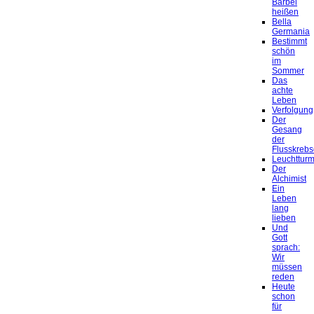
Bärbel
heißen
Bella
Germania
Bestimmt
schön
im
Sommer
Das
achte
Leben
Verfolgung
Der
Gesang
der
Flusskrebs
Leuchtturm
Der
Alchimist
Ein
Leben
lang
lieben
Und
Gott
sprach:
Wir
müssen
reden
Heute
schon
für