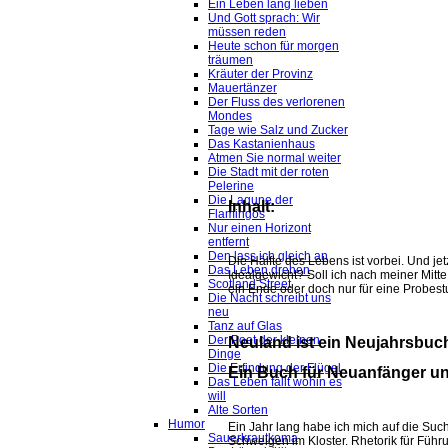
Ein Leben lang lieben
Und Gott sprach: Wir
müssen reden
Heute schon für morgen
träumen
Kräuter der Provinz
Mauertänzer
Der Fluss des verlorenen
Mondes
Tage wie Salz und Zucker
Das Kastanienhaus
Atmen Sie normal weiter
Die Stadt mit der roten
Pelerine
Die Lagune der
Inhalt:
Flamingos
Nur einen Horizont
entfernt
Den lass ich gleich an
Die Hälfte des Lebens ist vorbei. Und jet
Das Leben drehen
Idealgewicht? Soll ich nach meiner Mitte
Scotland Street
ein Ende oder doch nur für eine Probest
Die Nacht schreibt uns
neu
Tanz auf Glas
Der Poet der kleinen
Neuland ist ein Neujahrsbuc
Dinge
Die Erfindung der Flügel
Ein Buch für Neuanfänger u
Das Leben fällt wohin es
will
Alte Sorten
Humor
Ein Jahr lang habe ich mich auf die Su
Sauerkrautkoma
Schweigen im Kloster. Rhetorik für Führu