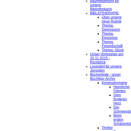
Baumwidmung für
unsere
Bibliothekarin
BIBLIOTHERAPIE
Über unsere
neue Rubrik
Thema:
Depression
Thema:
Egoismus
Thema:
Freundschaft
Thema: Glück
Unser Vorlesetag am
20.11.2015 -
Rückblick
Lesestart für unsere
Jüngsten
Bücherkiste - unser
Buchtipp-Archiv
Kriminalromane
Heimliche
Fährten
Dein
finsteres
Herz
Der
Schneegä
Beim
ersten
Schärenlic
Thriller