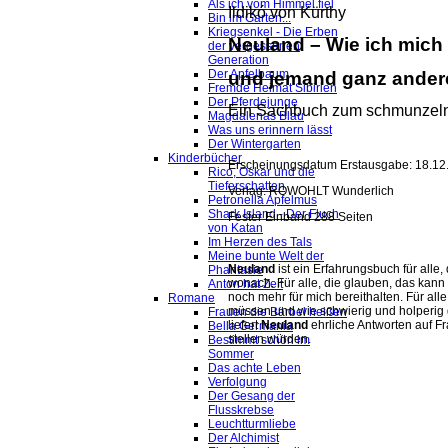
Als ich vom Himmel fiel
Ildikó von Kürthy
Bin im Garten...
Kriegsenkel - Die Erben
Neuland – Wie ich mich
der vergessenen
Generation
Der Apfelbaum
und jemand ganz ander
Fremde Heimat Sibirien
Der Pferdejunge
Ein Sachbuch zum schmunzeln 
Magdalenas Blau
Was uns erinnern lässt
Der Wintergarten
Kinderbücher
Erscheinungsdatum Erstausgabe: 18.12
Rico, Oskar und die
Tieferschatten
Verlag: ROWOHLT Wunderlich
Petronella Apfelmus
Shark Island - Der Fluch
Fester Einband 288 Seiten
von Katan
Im Herzen des Tals
Meine bunte Welt der
Neuland
ist ein Erfahrungsbuch für alle
Phantasie
wonach. Für alle, die glauben, das kan
Anton hat Zeit
noch mehr für mich bereithalten. Für all
Romane
müssen und wie schwierig und holperig 
Frauen die Bärbel heißen
liefert
Neuland
ehrliche Antworten auf Fr
Bella Germania
stellen würden.
Bestimmt schön im
Sommer
Das achte Leben
Verfolgung
Der Gesang der
Flusskrebse
Leuchtturmliebe
Der Alchimist