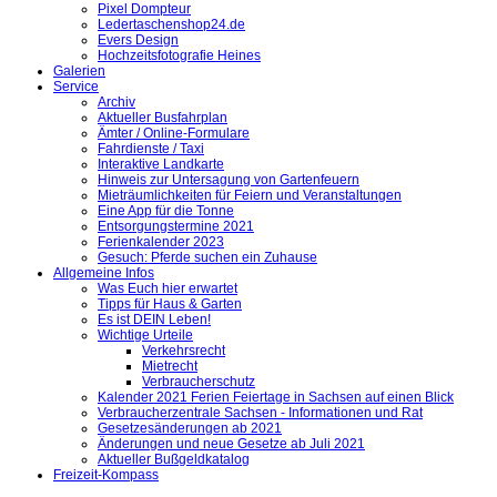
Pixel Dompteur
Ledertaschenshop24.de
Evers Design
Hochzeitsfotografie Heines
Galerien
Service
Archiv
Aktueller Busfahrplan
Ämter / Online-Formulare
Fahrdienste / Taxi
Interaktive Landkarte
Hinweis zur Untersagung von Gartenfeuern
Mieträumlichkeiten für Feiern und Veranstaltungen
Eine App für die Tonne
Entsorgungstermine 2021
Ferienkalender 2023
Gesuch: Pferde suchen ein Zuhause
Allgemeine Infos
Was Euch hier erwartet
Tipps für Haus & Garten
Es ist DEIN Leben!
Wichtige Urteile
Verkehrsrecht
Mietrecht
Verbraucherschutz
Kalender 2021 Ferien Feiertage in Sachsen auf einen Blick
Verbraucherzentrale Sachsen - Informationen und Rat
Gesetzesänderungen ab 2021
Änderungen und neue Gesetze ab Juli 2021
Aktueller Bußgeldkatalog
Freizeit-Kompass