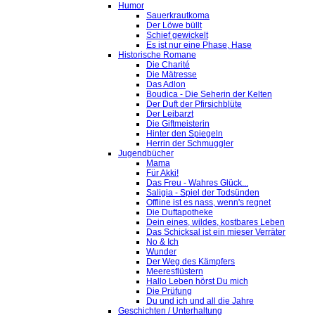
Humor
Sauerkrautkoma
Der Löwe büllt
Schief gewickelt
Es ist nur eine Phase, Hase
Historische Romane
Die Charité
Die Mätresse
Das Adlon
Boudica - Die Seherin der Kelten
Der Duft der Pfirsichblüte
Der Leibarzt
Die Giftmeisterin
Hinter den Spiegeln
Herrin der Schmuggler
Jugendbücher
Mama
Für Akki!
Das Freu - Wahres Glück...
Saligia - Spiel der Todsünden
Offline ist es nass, wenn's regnet
Die Duftapotheke
Dein eines, wildes, kostbares Leben
Das Schicksal ist ein mieser Verräter
No & Ich
Wunder
Der Weg des Kämpfers
Meeresflüstern
Hallo Leben hörst Du mich
Die Prüfung
Du und ich und all die Jahre
Geschichten / Unterhaltung