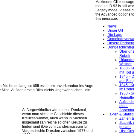
Maximenu CK message 
module ID 93 is still wo
Legacy mode. Please ch
the Advanced options t
this message.
News
Unser Ort
Die Lage
Gemeindeverwa
Unsere Partner
Dorfgeschichte(
Über un
Rubrik
Urkunde
Wittiner
1880 - Kr
mit Tod 
1945 – 
aus Belg
1945 - K
kirche entlang, so fällt es einem unverkennbar ins Auge:
im Röder
 Mitte. Auf den ersten Blick nichts Ungewöhnliches - ein
1958 - S
Heimatfe
Aufzeic
eines
Außergewöhnlich wird dieses Denkmal,
Ahnenfo
wenn man sich der Geschichte dieses
Fakten & Statist
Kreuzes widmet, auch wenn in Sachsen
Zahlen &
insgesamt zahlreiche solcher Kreuze zu
Statisti
finden sind (Die vom Landesmuseum für
gesamt
Vorgeschichte Dresden zwischen 1977 und
Hist. Ort