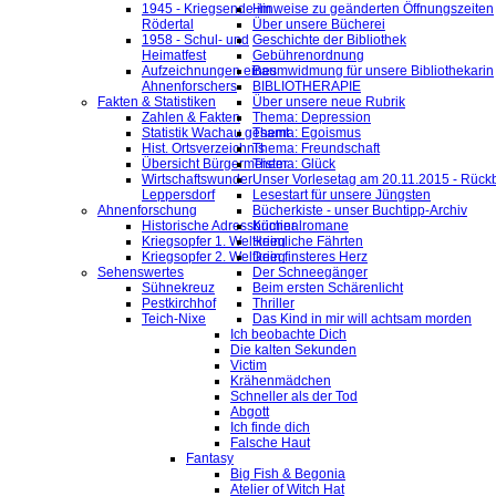
1945 - Kriegsende im
Hinweise zu geänderten Öffnungszeiten
Rödertal
Über unsere Bücherei
1958 - Schul- und
Geschichte der Bibliothek
Heimatfest
Gebührenordnung
Aufzeichnungen eines
Baumwidmung für unsere Bibliothekarin
Ahnenforschers
BIBLIOTHERAPIE
Fakten & Statistiken
Über unsere neue Rubrik
Zahlen & Fakten
Thema: Depression
Statistik Wachau gesamt
Thema: Egoismus
Hist. Ortsverzeichnis
Thema: Freundschaft
Übersicht Bürgermeister
Thema: Glück
Wirtschaftswunder
Unser Vorlesetag am 20.11.2015 - Rückb
Leppersdorf
Lesestart für unsere Jüngsten
Ahnenforschung
Bücherkiste - unser Buchtipp-Archiv
Historische Adressbücher
Kriminalromane
Kriegsopfer 1. Weltkrieg
Heimliche Fährten
Kriegsopfer 2. Weltkrieg
Dein finsteres Herz
Sehenswertes
Der Schneegänger
Sühnekreuz
Beim ersten Schärenlicht
Pestkirchhof
Thriller
Teich-Nixe
Das Kind in mir will achtsam morden
Ich beobachte Dich
Die kalten Sekunden
Victim
Krähenmädchen
Schneller als der Tod
Abgott
Ich finde dich
Falsche Haut
Fantasy
Big Fish & Begonia
Atelier of Witch Hat