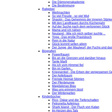
Die Dämonenakademie
Die Bestimmung
Ratgeber
Weihnachten
So viel Freude - so viel Wut
Shaolin - Das Geheimnis der inneren Stärke
Mit den Landfrauen durchs Küchenjahr
Auf der Suche nach dem verlorenen Glück
Mama und ich nähen
Neuland - Wie ich mich selber suchte ...
Yoga - Das große Praxisbuch
Rein in die Natur
Glück kommt selten allein
Der Junge, der Maulwurf, der Fuchs und das
Biografien
Powerfrauen
Bis an die Grenzen und darüber hinaus
Tante Martl
Als ich vom Himmel fiel
Bin im Garten...
Kriegsenkel - Die Erben der vergessenen G
Der Apfelbaum
Fremde Heimat Sibirien
Der Pferdejunge
Magdalenas Blau
Was uns erinnern lässt
Der Wintergarten
Kinderbücher
Rico, Oskar und die Tieferschatten
Petronella Apfelmus
Shark Island - Der Fluch von Katan
Im Herzen des Tals