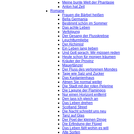
Meine bunte Welt der Phantasie
Anton hat Zeit
Romane
Frauen die Bärbel heißen
Bella Germania
Bestimmt schön im Sommer
Das achte Leben
Verfolgung
Der Gesang der Flusskrebse
Leuchtturmliebe
Der Alchimist
Ein Leben lang lieben
Und Gott sprach: Wir müssen reden
Heute schon für morgen träumen
Kräuter der Provinz
Mauertänzer
Der Fluss des verlorenen Mondes
Tage wie Salz und Zucker
Das Kastanienhaus
Atmen Sie normal weiter
Die Stadt mit der roten Pelerine
Die Lagune der Flamingos
Nur einen Horizont entfernt
Den lass ich gleich an
Das Leben drehen
Scotland Street
Die Nacht schreibt uns neu
Tanz auf Glas
Der Poet der kleinen Dinge
Die Erfindung der Flügel
Das Leben fällt wohin es will
Alte Sorten