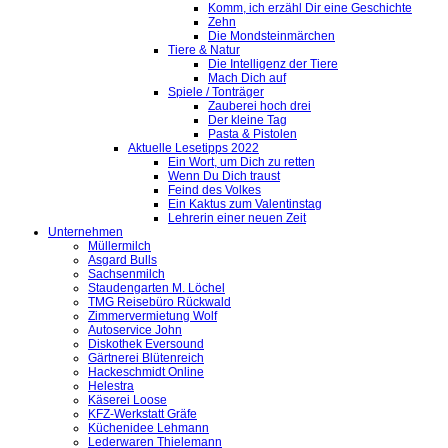
Komm, ich erzähl Dir eine Geschichte
Zehn
Die Mondsteinmärchen
Tiere & Natur
Die Intelligenz der Tiere
Mach Dich auf
Spiele / Tonträger
Zauberei hoch drei
Der kleine Tag
Pasta & Pistolen
Aktuelle Lesetipps 2022
Ein Wort, um Dich zu retten
Wenn Du Dich traust
Feind des Volkes
Ein Kaktus zum Valentinstag
Lehrerin einer neuen Zeit
Unternehmen
Müllermilch
Asgard Bulls
Sachsenmilch
Staudengarten M. Löchel
TMG Reisebüro Rückwald
Zimmervermietung Wolf
Autoservice John
Diskothek Eversound
Gärtnerei Blütenreich
Hackeschmidt Online
Helestra
Käserei Loose
KFZ-Werkstatt Gräfe
Küchenidee Lehmann
Lederwaren Thielemann