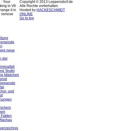
: Your
Copyright © 2013 Leppersdorf.de
rking in V8
Alle Rechte vorbehalten.
ange it in
Hosted by
HACKESCHMIDT
o remove
ONLINE
Go to top
ltung
gemeinde
n)
sere neue
n der
iminalfall
und Teufel
Die Mädchen
orod
riegsende
tal
chul- und
st
hnungen
rschers
iken
 Fakten
k Wachau
sverzeichnis