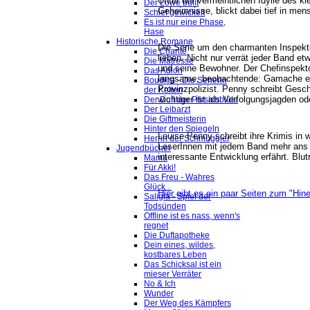
Unter der vermeintlichen Idylle des k
Der Löwe büllt
Geheimnisse, blickt dabei tief in me
Schief gewickelt
Es ist nur eine Phase,
Hase
Historische Romane
Die Serie um den charmanten Inspekto
Die Charité
lieben. Nicht nur verrät jeder Band 
Die Mätresse
und seine Bewohner. Der Chefinspekto
Das Adlon
langsame, beobachtende: Gamache ein
Boudica - Die Seherin
Provinzpolizist. Penny schreibt Gesc
der Kelten
wichtiger ist als Verfolgungsjagden o
Der Duft der Pfirsichblüte
Der Leibarzt
Die Giftmeisterin
Hinter den Spiegeln
Louise Penny schreibt ihre Krimis in
Herrin der Schmuggler
LeserInnen mit jedem Band mehr ans H
Jugendbücher
interessante Entwicklung erfährt. Blu
Mama
Für Akki!
Das Freu - Wahres
Glück...
Hier gibt es ein paar Seiten zum "Hine
Saligia - Spiel der
Todsünden
Offline ist es nass, wenn's
regnet
Die Duftapotheke
Dein eines, wildes,
kostbares Leben
Das Schicksal ist ein
mieser Verräter
No & Ich
Wunder
Der Weg des Kämpfers