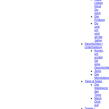
Leben
hörst
Du
mich
Die
Prüfung
Du
und
ich
und
all die
Jahre
Geschichten /
Unterhaltung
Komm,
ich
erzähl
Dir
eine
Geschicht
Zehn
Die
Mondstein
Tiere & Natur
Die
Intelligenz
der
Tiere
Mach
Dich
auf
Spiele /