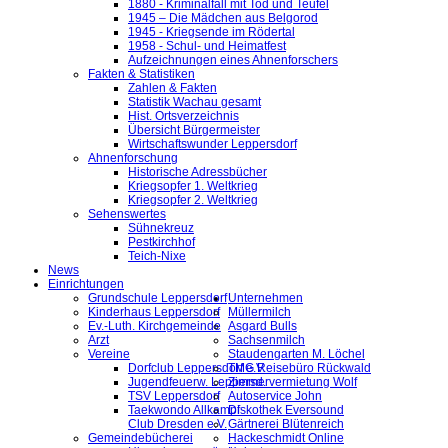
1880 - Kriminalfall mit Tod und Teufel
1945 – Die Mädchen aus Belgorod
1945 - Kriegsende im Rödertal
1958 - Schul- und Heimatfest
Aufzeichnungen eines Ahnenforschers
Fakten & Statistiken
Zahlen & Fakten
Statistik Wachau gesamt
Hist. Ortsverzeichnis
Übersicht Bürgermeister
Wirtschaftswunder Leppersdorf
Ahnenforschung
Historische Adressbücher
Kriegsopfer 1. Weltkrieg
Kriegsopfer 2. Weltkrieg
Sehenswertes
Sühnekreuz
Pestkirchhof
Teich-Nixe
News
Einrichtungen
Grundschule Leppersdorf
Unternehmen
Kinderhaus Leppersdorf
Müllermilch
Ev.-Luth. Kirchgemeinde
Asgard Bulls
Arzt
Sachsenmilch
Vereine
Staudengarten M. Löchel
Dorfclub Leppersdorf e.V.
TMG Reisebüro Rückwald
Jugendfeuerw. Leppersd.
Zimmervermietung Wolf
TSV Leppersdorf
Autoservice John
Taekwondo Allkampf
Diskothek Eversound
Club Dresden e.V.
Gärtnerei Blütenreich
Gemeindebücherei
Hackeschmidt Online