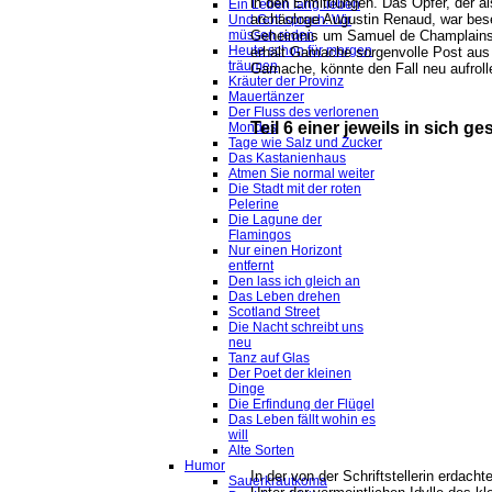
in den Ermittlungen. Das ­Opfer, der a
Ein Leben lang lieben
archäologe Augustin Renaud, war ­bes
Und Gott sprach: Wir
Geheimnis um Samuel de Champlains G
müssen reden
Heute schon für morgen
erhält Gamache sorgenvolle Post aus 
träumen
Gamache, könnte den Fall neu aufroll
Kräuter der Provinz
Mauertänzer
Der Fluss des verlorenen
Teil 6 einer jeweils in sich 
Mondes
Tage wie Salz und Zucker
Das Kastanienhaus
Atmen Sie normal weiter
Die Stadt mit der roten
Pelerine
Die Lagune der
Flamingos
Nur einen Horizont
entfernt
Den lass ich gleich an
Das Leben drehen
Scotland Street
Die Nacht schreibt uns
neu
Tanz auf Glas
Der Poet der kleinen
Dinge
Die Erfindung der Flügel
Das Leben fällt wohin es
will
Alte Sorten
Humor
In der von der Schriftstellerin erda
Sauerkrautkoma