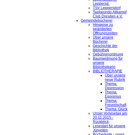
Leppersd.
TSV Leppersdorf
Taekwondo Allkampf
Club Dresden e.V.
Gemeindebücherei
Hinweise zu
geänderten
Öffnungszeiten
Über unsere
Bücherei
Geschichte der
Bibliothek
Gebührenordnung
Baumwidmung für
unsere
Bibliothekarin
BIBLIOTHERAPIE
Über unsere
neue Rubrik
Thema:
Depression
Thema:
Egoismus
Thema:
Freundschaft
Thema: Glück
Unser Vorlesetag am
20.11.2015 -
Rückblick
Lesestart für unsere
Jüngsten
Bücherkiste - unser