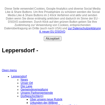
Diese Seite verwendet Cookies, Google Analytics und diverse Social Media
Like & Share Buttons. Um Ihre Privatsphäre zu schützen werden die Social
Media Like & Share Buttons im 2-Klick Verfahren erst aktiv und senden
Daten wenn Sie diese erstmalig anklicken und dadurch im Sinne der EU -
DSGVO zustimmen. Durch Klick auf den grünen Button geben Sie Ihre
Zustimmung zur Verwendung von Cookies, entsprechenden
Datenübertragung an Dritte (auch nach USA) und
zur Datenschutzerklärung
lt. neuer EU DSGVO
.
Akzeptiert
Leppersdorf -
Open menu
Leppersdorf
News
Unser Ort
Die Lage
Gemeindeverwaltung
Unsere Partnergemeinde
Dorfgeschichte(n)
Über unsere neue Rubrik
Urkunden der Wittiner