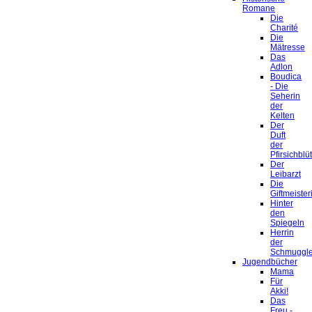
Romane
Die
Charité
Die
Mätresse
Das
Adlon
Boudica
- Die
Seherin
der
Kelten
Der
Duft
der
Pfirsichblü
Der
Leibarzt
Die
Giftmeister
Hinter
den
Spiegeln
Herrin
der
Schmuggle
Jugendbücher
Mama
Für
Akki!
Das
Freu -