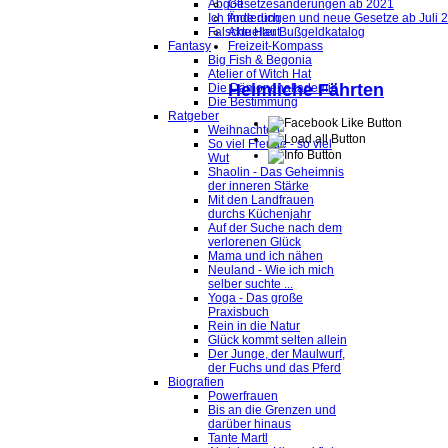
Abgott
Gesetzesänderungen ab 2021
Ich finde dich
Änderungen und neue Gesetze ab Juli 
Falsche Haut
Aktueller Bußgeldkatalog
Fantasy
Freizeit-Kompass
Big Fish & Begonia
Atelier of Witch Hat
Heimliche Fährten
Die Dämonenakademie
Die Bestimmung
Ratgeber
Weihnachten
So viel Freude - so viel
Wut
Shaolin - Das Geheimnis
der inneren Stärke
Mit den Landfrauen
durchs Küchenjahr
Auf der Suche nach dem
verlorenen Glück
Mama und ich nähen
Neuland - Wie ich mich
selber suchte ...
Yoga - Das große
Praxisbuch
Rein in die Natur
Glück kommt selten allein
Der Junge, der Maulwurf,
der Fuchs und das Pferd
Biografien
Powerfrauen
Bis an die Grenzen und
darüber hinaus
Tante Martl