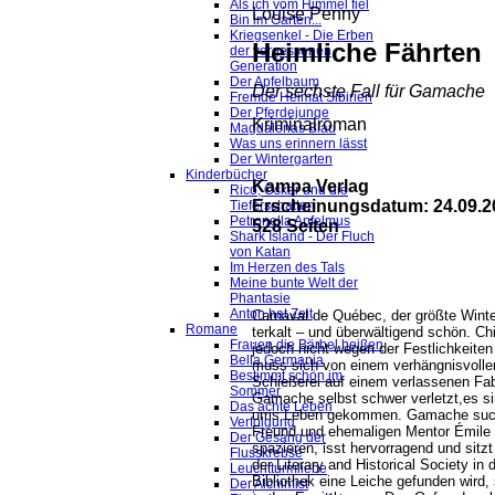
Als ich vom Himmel fiel
Louise Penny
Bin im Garten...
Kriegsenkel - Die Erben
Heimliche Fährten
der vergessenen
Generation
Der Apfelbaum
Der sechste Fall für Gamache
Fremde Heimat Sibirien
Der Pferdejunge
Kriminalroman
Magdalenas Blau
Was uns erinnern lässt
Der Wintergarten
Kinderbücher
Kampa Verlag
Rico, Oskar und die
Erscheinungsdatum: 24.09.2
Tieferschatten
Petronella Apfelmus
528 Seiten
Shark Island - Der Fluch
von Katan
Im Herzen des Tals
Meine bunte Welt der
Phantasie
Anton hat Zeit
Carnaval de Québec, der größte ­Winter
Romane
terkalt – und überwältigend schön. Ch
Frauen die Bärbel heißen
jedoch nicht wegen der Festlichkeite
Bella Germania
muss sich von einem verhängnisvollen
Bestimmt schön im
Schießerei auf einem verlassenen Fab
Sommer
Gamache selbst schwer verletzt,es s
Das achte Leben
ums ­Leben gekommen. Gamache such
Verfolgung
Freund und ehemaligen Mentor ­Émil
Der Gesang der
spazieren, isst hervorragend und sitzt
Flusskrebse
der ­Literary and Historical Society in d
Leuchtturmliebe
Bibliothek eine ­Leiche gefunden wird
Der Alchimist