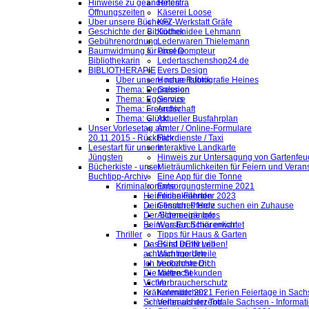
Hinweise zu geänderten
Helestra
Öffnungszeiten
Käserei Loose
Über unsere Bücherei
KFZ-Werkstatt Gräfe
Geschichte der Bibliothek
Küchenidee Lehmann
Gebührenordnung
Lederwaren Thielemann
Baumwidmung für unsere
Pixel Dompteur
Bibliothekarin
Ledertaschenshop24.de
BIBLIOTHERAPIE
Evers Design
Über unsere neue Rubrik
Hochzeitsfotografie Heines
Thema: Depression
Galerien
Thema: Egoismus
Service
Thema: Freundschaft
Archiv
Thema: Glück
Aktueller Busfahrplan
Unser Vorlesetag am
Ämter / Online-Formulare
20.11.2015 - Rückblick
Fahrdienste / Taxi
Lesestart für unsere
Interaktive Landkarte
Jüngsten
Hinweis zur Untersagung von Gartenfeu
Bücherkiste - unser
Mieträumlichkeiten für Feiern und Veran
Buchtipp-Archiv
Eine App für die Tonne
Kriminalromane
Entsorgungstermine 2021
Heimliche Fährten
Ferienkalender 2023
Dein finsteres Herz
Gesuch: Pferde suchen ein Zuhause
Der Schneegänger
Allgemeine Infos
Beim ersten Schärenlicht
Was Euch hier erwartet
Thriller
Tipps für Haus & Garten
Das Kind in mir will
Es ist DEIN Leben!
achtsam morden
Wichtige Urteile
Ich beobachte Dich
Verkehrsrecht
Die kalten Sekunden
Mietrecht
Victim
Verbraucherschutz
Krähenmädchen
Kalender 2021 Ferien Feiertage in Sachs
Schneller als der Tod
Verbraucherzentrale Sachsen - Informat