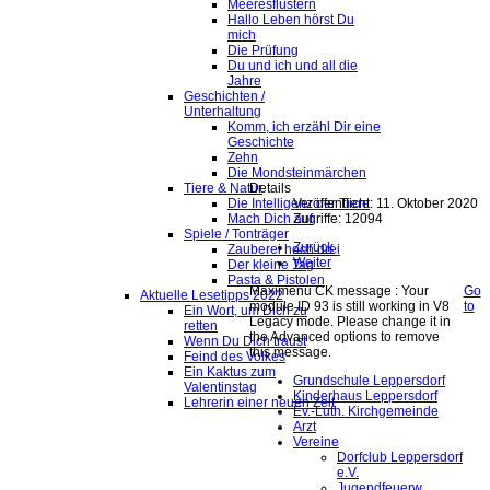
Meeresflüstern
Hallo Leben hörst Du
mich
Die Prüfung
Du und ich und all die
Jahre
Geschichten /
Unterhaltung
Komm, ich erzähl Dir eine
Geschichte
Zehn
Die Mondsteinmärchen
Details
Tiere & Natur
Veröffentlicht: 11. Oktober 2020
Die Intelligenz der Tiere
Zugriffe: 12094
Mach Dich auf
Spiele / Tonträger
Zurück
Zauberei hoch drei
Weiter
Der kleine Tag
Pasta & Pistolen
Maximenu CK message : Your
Go
Aktuelle Lesetipps 2022
module ID 93 is still working in V8
to
Ein Wort, um Dich zu
Legacy mode. Please change it in
retten
the Advanced options to remove
Wenn Du Dich traust
this message.
Feind des Volkes
Ein Kaktus zum
Grundschule Leppersdorf
Valentinstag
Kinderhaus Leppersdorf
Lehrerin einer neuen Zeit
Ev.-Luth. Kirchgemeinde
Arzt
Vereine
Dorfclub Leppersdorf
e.V.
Jugendfeuerw.