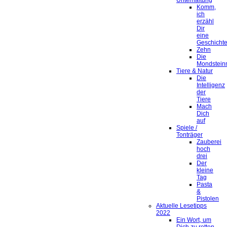
Unterhaltung
Komm,
ich
erzähl
Dir
eine
Geschicht
Zehn
Die
Mondstein
Tiere & Natur
Die
Intelligenz
der
Tiere
Mach
Dich
auf
Spiele /
Tonträger
Zauberei
hoch
drei
Der
kleine
Tag
Pasta
&
Pistolen
Aktuelle Lesetipps
2022
Ein Wort, um