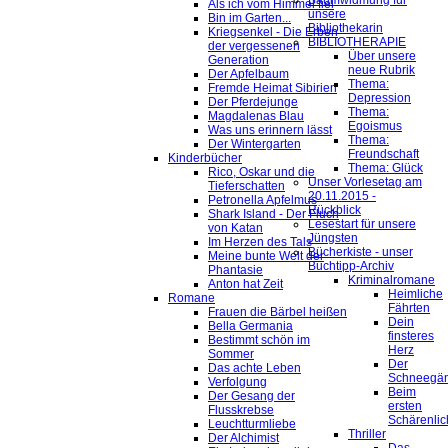
Baumwidmung für
Als ich vom Himmel fiel
unsere
Bin im Garten...
Bibliothekarin
Kriegsenkel - Die Erben
BIBLIOTHERAPIE
der vergessenen
Über unsere
Generation
neue Rubrik
Der Apfelbaum
Thema:
Fremde Heimat Sibirien
Depression
Der Pferdejunge
Thema:
Magdalenas Blau
Egoismus
Was uns erinnern lässt
Thema:
Der Wintergarten
Freundschaft
Kinderbücher
Thema: Glück
Rico, Oskar und die
Unser Vorlesetag am
Tieferschatten
20.11.2015 -
Petronella Apfelmus
Rückblick
Shark Island - Der Fluch
Lesestart für unsere
von Katan
Jüngsten
Im Herzen des Tals
Bücherkiste - unser
Meine bunte Welt der
Buchtipp-Archiv
Phantasie
Kriminalromane
Anton hat Zeit
Heimliche
Romane
Fährten
Frauen die Bärbel heißen
Dein
Bella Germania
finsteres
Bestimmt schön im
Herz
Sommer
Der
Das achte Leben
Schneegä
Verfolgung
Beim
Der Gesang der
ersten
Flusskrebse
Schärenlic
Leuchtturmliebe
Thriller
Der Alchimist