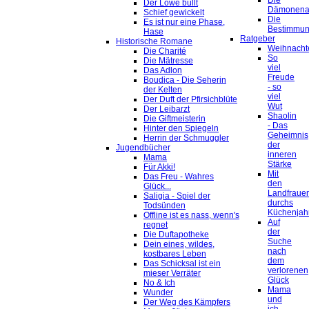
Die
Der Löwe büllt
Dämonena
Schief gewickelt
Die
Es ist nur eine Phase,
Bestimmu
Hase
Ratgeber
Historische Romane
Weihnacht
Die Charité
So
Die Mätresse
viel
Das Adlon
Freude
Boudica - Die Seherin
- so
der Kelten
viel
Der Duft der Pfirsichblüte
Wut
Der Leibarzt
Shaolin
Die Giftmeisterin
- Das
Hinter den Spiegeln
Geheimnis
Herrin der Schmuggler
der
Jugendbücher
inneren
Mama
Stärke
Für Akki!
Mit
Das Freu - Wahres
den
Glück...
Landfraue
Saligia - Spiel der
durchs
Todsünden
Küchenjah
Offline ist es nass, wenn's
Auf
regnet
der
Die Duftapotheke
Suche
Dein eines, wildes,
nach
kostbares Leben
dem
Das Schicksal ist ein
verlorenen
mieser Verräter
Glück
No & Ich
Mama
Wunder
und
Der Weg des Kämpfers