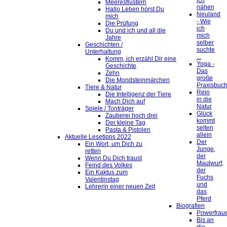
ich
Meeresflüstern
nähen
Hallo Leben hörst Du
Neuland
mich
- Wie
Die Prüfung
ich
Du und ich und all die
mich
Jahre
selber
Geschichten /
suchte
Unterhaltung
...
Komm, ich erzähl Dir eine
Yoga -
Geschichte
Das
Zehn
große
Die Mondsteinmärchen
Praxisbuc
Tiere & Natur
Rein
Die Intelligenz der Tiere
in die
Mach Dich auf
Natur
Spiele / Tonträger
Glück
Zauberei hoch drei
kommt
Der kleine Tag
selten
Pasta & Pistolen
allein
Aktuelle Lesetipps 2022
Der
Ein Wort, um Dich zu
Junge,
retten
der
Wenn Du Dich traust
Maulwurf,
Feind des Volkes
der
Ein Kaktus zum
Fuchs
Valentinstag
und
Lehrerin einer neuen Zeit
das
Pferd
Biografien
Powerfrau
Bis an