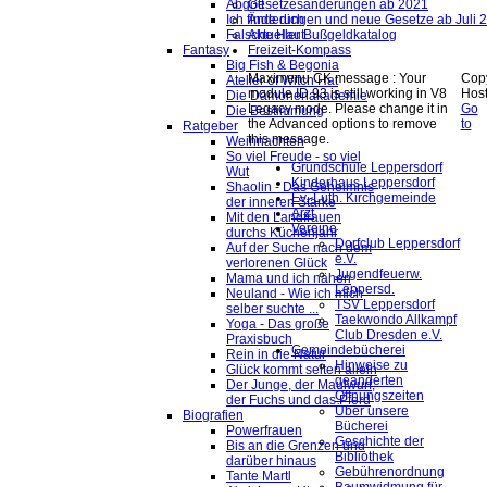
Abgott
Gesetzesänderungen ab 2021
Ich finde dich
Änderungen und neue Gesetze ab Juli 
Falsche Haut
Aktueller Bußgeldkatalog
Fantasy
Freizeit-Kompass
Big Fish & Begonia
Maximenu CK message : Your
Copy
Atelier of Witch Hat
module ID 93 is still working in V8
Hos
Die Dämonenakademie
Legacy mode. Please change it in
Go
Die Bestimmung
the Advanced options to remove
to
Ratgeber
this message.
Weihnachten
So viel Freude - so viel
Grundschule Leppersdorf
Wut
Kinderhaus Leppersdorf
Shaolin - Das Geheimnis
Ev.-Luth. Kirchgemeinde
der inneren Stärke
Arzt
Mit den Landfrauen
Vereine
durchs Küchenjahr
Dorfclub Leppersdorf
Auf der Suche nach dem
e.V.
verlorenen Glück
Jugendfeuerw.
Mama und ich nähen
Leppersd.
Neuland - Wie ich mich
TSV Leppersdorf
selber suchte ...
Taekwondo Allkampf
Yoga - Das große
Club Dresden e.V.
Praxisbuch
Gemeindebücherei
Rein in die Natur
Hinweise zu
Glück kommt selten allein
geänderten
Der Junge, der Maulwurf,
Öffnungszeiten
der Fuchs und das Pferd
Über unsere
Biografien
Bücherei
Powerfrauen
Geschichte der
Bis an die Grenzen und
Bibliothek
darüber hinaus
Gebührenordnung
Tante Martl