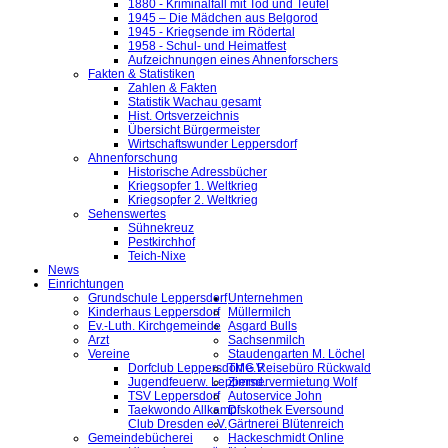
1880 - Kriminalfall mit Tod und Teufel
1945 – Die Mädchen aus Belgorod
1945 - Kriegsende im Rödertal
1958 - Schul- und Heimatfest
Aufzeichnungen eines Ahnenforschers
Fakten & Statistiken
Zahlen & Fakten
Statistik Wachau gesamt
Hist. Ortsverzeichnis
Übersicht Bürgermeister
Wirtschaftswunder Leppersdorf
Ahnenforschung
Historische Adressbücher
Kriegsopfer 1. Weltkrieg
Kriegsopfer 2. Weltkrieg
Sehenswertes
Sühnekreuz
Pestkirchhof
Teich-Nixe
News
Einrichtungen
Grundschule Leppersdorf
Unternehmen
Kinderhaus Leppersdorf
Müllermilch
Ev.-Luth. Kirchgemeinde
Asgard Bulls
Arzt
Sachsenmilch
Vereine
Staudengarten M. Löchel
Dorfclub Leppersdorf e.V.
TMG Reisebüro Rückwald
Jugendfeuerw. Leppersd.
Zimmervermietung Wolf
TSV Leppersdorf
Autoservice John
Taekwondo Allkampf
Diskothek Eversound
Club Dresden e.V.
Gärtnerei Blütenreich
Gemeindebücherei
Hackeschmidt Online