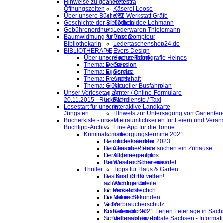
Hinweise zu geänderten
Helestra
Öffnungszeiten
Käserei Loose
Über unsere Bücherei
KFZ-Werkstatt Gräfe
Geschichte der Bibliothek
Küchenidee Lehmann
Gebührenordnung
Lederwaren Thielemann
Baumwidmung für unsere
Pixel Dompteur
Bibliothekarin
Ledertaschenshop24.de
BIBLIOTHERAPIE
Evers Design
Über unsere neue Rubrik
Hochzeitsfotografie Heines
Thema: Depression
Galerien
Thema: Egoismus
Service
Thema: Freundschaft
Archiv
Thema: Glück
Aktueller Busfahrplan
Unser Vorlesetag am
Ämter / Online-Formulare
20.11.2015 - Rückblick
Fahrdienste / Taxi
Lesestart für unsere
Interaktive Landkarte
Jüngsten
Hinweis zur Untersagung von Gartenfeu
Bücherkiste - unser
Mieträumlichkeiten für Feiern und Veran
Buchtipp-Archiv
Eine App für die Tonne
Kriminalromane
Entsorgungstermine 2021
Heimliche Fährten
Ferienkalender 2023
Dein finsteres Herz
Gesuch: Pferde suchen ein Zuhause
Der Schneegänger
Allgemeine Infos
Beim ersten Schärenlicht
Was Euch hier erwartet
Thriller
Tipps für Haus & Garten
Das Kind in mir will
Es ist DEIN Leben!
achtsam morden
Wichtige Urteile
Ich beobachte Dich
Verkehrsrecht
Die kalten Sekunden
Mietrecht
Victim
Verbraucherschutz
Krähenmädchen
Kalender 2021 Ferien Feiertage in Sachs
Schneller als der Tod
Verbraucherzentrale Sachsen - Informat