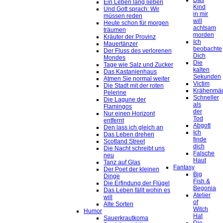
Das
Ein Leben lang lieben
Kind
Und Gott sprach: Wir
in mir
müssen reden
will
Heute schon für morgen
achtsam
träumen
morden
Kräuter der Provinz
Ich
Mauertänzer
beobachte
Der Fluss des verlorenen
Dich
Mondes
Die
Tage wie Salz und Zucker
kalten
Das Kastanienhaus
Sekunden
Atmen Sie normal weiter
Victim
Die Stadt mit der roten
Krähenmä
Pelerine
Schneller
Die Lagune der
als
Flamingos
der
Nur einen Horizont
Tod
entfernt
Abgott
Den lass ich gleich an
Ich
Das Leben drehen
finde
Scotland Street
dich
Die Nacht schreibt uns
Falsche
neu
Haut
Tanz auf Glas
Fantasy
Der Poet der kleinen
Big
Dinge
Fish &
Die Erfindung der Flügel
Begonia
Das Leben fällt wohin es
Atelier
will
of
Alte Sorten
Witch
Humor
Hat
Sauerkrautkoma