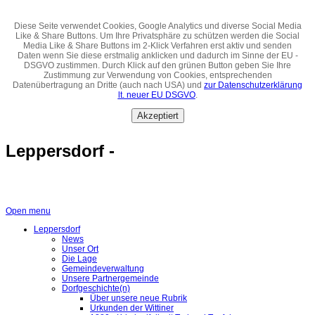
Diese Seite verwendet Cookies, Google Analytics und diverse Social Media
Like & Share Buttons. Um Ihre Privatsphäre zu schützen werden die Social
Media Like & Share Buttons im 2-Klick Verfahren erst aktiv und senden
Daten wenn Sie diese erstmalig anklicken und dadurch im Sinne der EU -
DSGVO zustimmen. Durch Klick auf den grünen Button geben Sie Ihre
Zustimmung zur Verwendung von Cookies, entsprechenden
Datenübertragung an Dritte (auch nach USA) und
zur Datenschutzerklärung
lt. neuer EU DSGVO
.
Akzeptiert
Leppersdorf -
Open menu
Leppersdorf
News
Unser Ort
Die Lage
Gemeindeverwaltung
Unsere Partnergemeinde
Dorfgeschichte(n)
Über unsere neue Rubrik
Urkunden der Wittiner