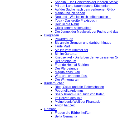
Shaolin - Das Geheimnis der inneren Stärke
Mit den Landfrauen durchs Küchenjahr
Auf der Suche nach dem verlorenen Glück
Mama und ich nähen
Neuland - Wie ich mich selber suchte ...
Yoga - Das große Praxisbuch
Rein in die Natur
Glück kommt selten allein
Der Junge, der Maulwurf, der Fuchs und das
Biografien
Powerfrauen
Bis an die Grenzen und darüber hinaus
Tante Martl
Als ich vom Himmel fiel
Bin im Garten...
Kriegsenkel - Die Erben der vergessenen G
Der Apfelbaum
Fremde Heimat Sibirien
Der Pferdejunge
Magdalenas Blau
Was uns erinnern lässt
Der Wintergarten
Kinderbücher
Rico, Oskar und die Tieferschatten
Petronella Apfelmus
Shark Island - Der Fluch von Katan
Im Herzen des Tals
Meine bunte Welt der Phantasie
Anton hat Zeit
Romane
Frauen die Bärbel heißen
Bella Germania