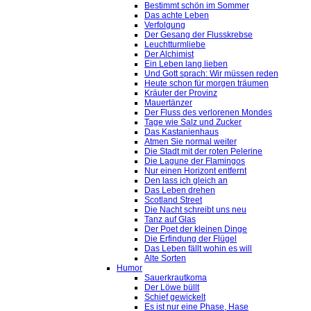
Bestimmt schön im Sommer
Das achte Leben
Verfolgung
Der Gesang der Flusskrebse
Leuchtturmliebe
Der Alchimist
Ein Leben lang lieben
Und Gott sprach: Wir müssen reden
Heute schon für morgen träumen
Kräuter der Provinz
Mauertänzer
Der Fluss des verlorenen Mondes
Tage wie Salz und Zucker
Das Kastanienhaus
Atmen Sie normal weiter
Die Stadt mit der roten Pelerine
Die Lagune der Flamingos
Nur einen Horizont entfernt
Den lass ich gleich an
Das Leben drehen
Scotland Street
Die Nacht schreibt uns neu
Tanz auf Glas
Der Poet der kleinen Dinge
Die Erfindung der Flügel
Das Leben fällt wohin es will
Alte Sorten
Humor
Sauerkrautkoma
Der Löwe büllt
Schief gewickelt
Es ist nur eine Phase, Hase