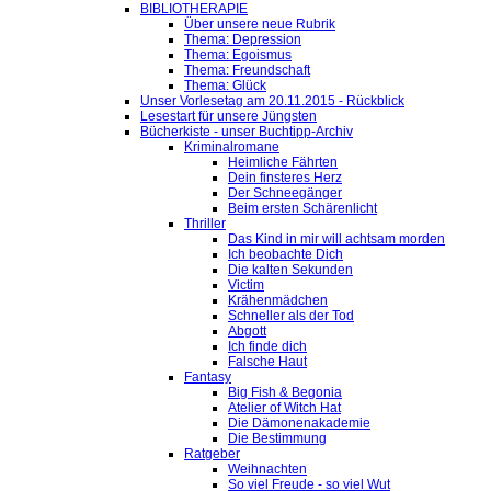
BIBLIOTHERAPIE
Über unsere neue Rubrik
Thema: Depression
Thema: Egoismus
Thema: Freundschaft
Thema: Glück
Unser Vorlesetag am 20.11.2015 - Rückblick
Lesestart für unsere Jüngsten
Bücherkiste - unser Buchtipp-Archiv
Kriminalromane
Heimliche Fährten
Dein finsteres Herz
Der Schneegänger
Beim ersten Schärenlicht
Thriller
Das Kind in mir will achtsam morden
Ich beobachte Dich
Die kalten Sekunden
Victim
Krähenmädchen
Schneller als der Tod
Abgott
Ich finde dich
Falsche Haut
Fantasy
Big Fish & Begonia
Atelier of Witch Hat
Die Dämonenakademie
Die Bestimmung
Ratgeber
Weihnachten
So viel Freude - so viel Wut