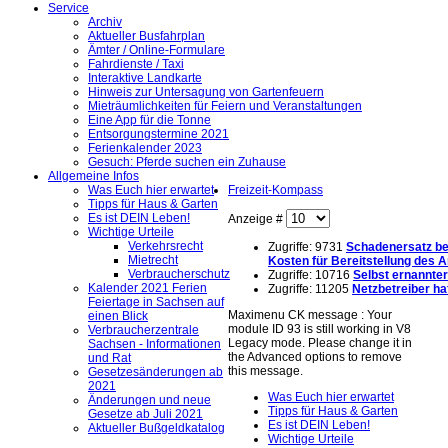
Service
Archiv
Aktueller Busfahrplan
Ämter / Online-Formulare
Fahrdienste / Taxi
Interaktive Landkarte
Hinweis zur Untersagung von Gartenfeuern
Mieträumlichkeiten für Feiern und Veranstaltungen
Eine App für die Tonne
Entsorgungstermine 2021
Ferienkalender 2023
Gesuch: Pferde suchen ein Zuhause
Allgemeine Infos
Was Euch hier erwartet
Freizeit-Kompass
Tipps für Haus & Garten
Es ist DEIN Leben!
Anzeige #
Wichtige Urteile
Verkehrsrecht
Zugriffe: 9731
Schadenersatz bei
Mietrecht
Kosten für Bereitstellung des 
Verbraucherschutz
Zugriffe: 10716
Selbst ernannte
Kalender 2021 Ferien
Zugriffe: 11205
Netzbetreiber ha
Feiertage in Sachsen auf
Maximenu CK message : Your
einen Blick
module ID 93 is still working in V8
Verbraucherzentrale
Legacy mode. Please change it in
Sachsen - Informationen
the Advanced options to remove
und Rat
this message.
Gesetzesänderungen ab
2021
Was Euch hier erwartet
Änderungen und neue
Tipps für Haus & Garten
Gesetze ab Juli 2021
Es ist DEIN Leben!
Aktueller Bußgeldkatalog
Wichtige Urteile