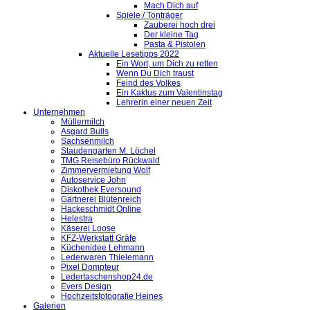
Mach Dich auf
Spiele / Tonträger
Zauberei hoch drei
Der kleine Tag
Pasta & Pistolen
Aktuelle Lesetipps 2022
Ein Wort, um Dich zu retten
Wenn Du Dich traust
Feind des Volkes
Ein Kaktus zum Valentinstag
Lehrerin einer neuen Zeit
Unternehmen
Müllermilch
Asgard Bulls
Sachsenmilch
Staudengarten M. Löchel
TMG Reisebüro Rückwald
Zimmervermietung Wolf
Autoservice John
Diskothek Eversound
Gärtnerei Blütenreich
Hackeschmidt Online
Helestra
Käserei Loose
KFZ-Werkstatt Gräfe
Küchenidee Lehmann
Lederwaren Thielemann
Pixel Dompteur
Ledertaschenshop24.de
Evers Design
Hochzeitsfotografie Heines
Galerien