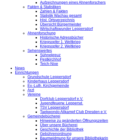
Aufzeichnungen eines Ahnenforschers
Fakten & Statistiken
Zahlen & Fakten
Statistik Wachau gesamt
Hist. Ortsverzeichnis
Übersicht Bürgermeister
Wirtschaftswunder Leppersdorf
Ahnenforschung
Historische Adressbücher
Kriegsopfer 1. Weltkrieg
Kriegsopfer 2. Weltkrieg
Sehenswertes
Sühnekreuz
Pestkirchhof
Teich-Nixe
News
Einrichtungen
Grundschule Leppersdorf
Kinderhaus Leppersdorf
Ev.-Luth. Kirchgemeinde
Arzt
Vereine
Dorfclub Leppersdorf e.V.
Jugendfeuerw. Leppersd.
TSV Leppersdorf
Taekwondo Allkampf Club Dresden e.V.
Gemeindebücherei
Hinweise zu geänderten Öffnungszeiten
Über unsere Bücherei
Geschichte der Bibliothek
Gebührenordnung
Baumwidmung für unsere Bibliothekarin