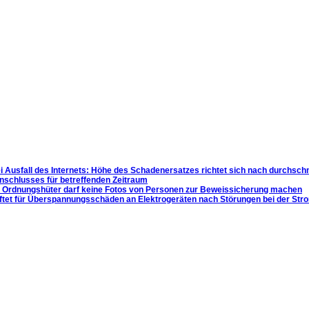
 Ausfall des Internets: Höhe des Schadenersatzes richtet sich nach durchschn
Anschlusses für betreffenden Zeitraum
r Ordnungshüter darf keine Fotos von Personen zur Beweissicherung machen
ftet für Über­spannungs­schäden an Elektrogeräten nach Störungen bei der St