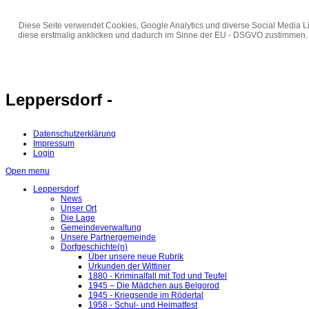
Diese Seite verwendet Cookies, Google Analytics und diverse Social Media Li
diese erstmalig anklicken und dadurch im Sinne der EU - DSGVO zustimmen.
Leppersdorf -
Datenschutzerklärung
Impressum
Login
Open menu
Leppersdorf
News
Unser Ort
Die Lage
Gemeindeverwaltung
Unsere Partnergemeinde
Dorfgeschichte(n)
Über unsere neue Rubrik
Urkunden der Wittiner
1880 - Kriminalfall mit Tod und Teufel
1945 – Die Mädchen aus Belgorod
1945 - Kriegsende im Rödertal
1958 - Schul- und Heimatfest