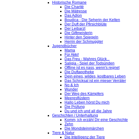
Historische Romane
Die Charité
Die Mätresse
Das Adlon
Boudica - Die Seherin der Kelten
Der Duft der Pfirsichblüte
Der Leibarzt
Die Giftmeisterin
Hinter den Spiegeln
Herrin der Schmuggler
Jugendbücher
Mama
Für Akki!
Das Freu - Wahres Glück...
Saligia - Spiel der Todsünden
Offline ist es nass, wenn's regnet
Die Duftapotheke
Dein eines, wildes, kostbares Leben
Das Schicksal ist ein mieser Verräter
No & Ich
Wunder
Der Weg des Kämpfers
Meeresflüstern
Hallo Leben hörst Du mich
Die Prüfung
Du und ich und all die Jahre
Geschichten / Unterhaltung
Komm, ich erzähl Dir eine Geschichte
Zehn
Die Mondsteinmärchen
Tiere & Natur
Die Intelligenz der Tiere