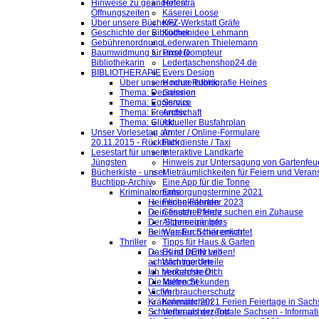
Hinweise zu geänderten
Helestra
Öffnungszeiten
Käserei Loose
Über unsere Bücherei
KFZ-Werkstatt Gräfe
Geschichte der Bibliothek
Küchenidee Lehmann
Gebührenordnung
Lederwaren Thielemann
Baumwidmung für unsere
Pixel Dompteur
Bibliothekarin
Ledertaschenshop24.de
BIBLIOTHERAPIE
Evers Design
Über unsere neue Rubrik
Hochzeitsfotografie Heines
Thema: Depression
Galerien
Thema: Egoismus
Service
Thema: Freundschaft
Archiv
Thema: Glück
Aktueller Busfahrplan
Unser Vorlesetag am
Ämter / Online-Formulare
20.11.2015 - Rückblick
Fahrdienste / Taxi
Lesestart für unsere
Interaktive Landkarte
Jüngsten
Hinweis zur Untersagung von Gartenfeu
Bücherkiste - unser
Mieträumlichkeiten für Feiern und Veran
Buchtipp-Archiv
Eine App für die Tonne
Kriminalromane
Entsorgungstermine 2021
Heimliche Fährten
Ferienkalender 2023
Dein finsteres Herz
Gesuch: Pferde suchen ein Zuhause
Der Schneegänger
Allgemeine Infos
Beim ersten Schärenlicht
Was Euch hier erwartet
Thriller
Tipps für Haus & Garten
Das Kind in mir will
Es ist DEIN Leben!
achtsam morden
Wichtige Urteile
Ich beobachte Dich
Verkehrsrecht
Die kalten Sekunden
Mietrecht
Victim
Verbraucherschutz
Krähenmädchen
Kalender 2021 Ferien Feiertage in Sachs
Schneller als der Tod
Verbraucherzentrale Sachsen - Informat