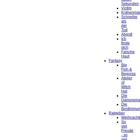
Sekunden
Victim
Krähenmä
Schneller
als
der
Tod
Abgott
Ich
finde
dich
Falsche
Haut
Fantasy
Big
Fish &
Begonia
Atelier
of
Witch
Hat
Die
Dämonena
Die
Bestimmu
Ratgeber
Weihnacht
So
viel
Freude
- so
viel