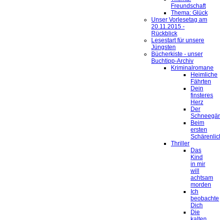
Freundschaft
Thema: Glück
Unser Vorlesetag am
20.11.2015 -
Rückblick
Lesestart für unsere
Jüngsten
Bücherkiste - unser
Buchtipp-Archiv
Kriminalromane
Heimliche
Fährten
Dein
finsteres
Herz
Der
Schneegä
Beim
ersten
Schärenlic
Thriller
Das
Kind
in mir
will
achtsam
morden
Ich
beobachte
Dich
Die
kalten