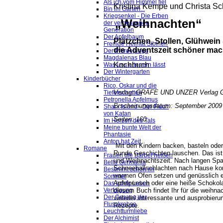
Als ich vom Himmel fiel
Kristina Kempe und Christa S
Bin im Garten...
Kriegsenkel - Die Erben
„Weihnachten“
der vergessenen
Generation
Der Apfelbaum
Plätzchen, Stollen, Glühwein 
Fremde Heimat Sibirien
die Adventszeit schöner mac
Der Pferdejunge
Magdalenas Blau
Kochbuch
Was uns erinnern lässt
Der Wintergarten
Kinderbücher
Rico, Oskar und die
Verlag: GRÄFE UND UNZER Verlag
Tieferschatten
Petronella Apfelmus
Erscheinungsdatum: September 2009
Shark Island - Der Fluch
von Katan
Seiten: 160
Im Herzen des Tals
Meine bunte Welt der
Phantasie
Anton hat Zeit
Mit den Kindern backen, basteln oder
Romane
Runde Geschichten lauschen. Das ist
Frauen die Bärbel heißen
und Weihnachtszeit. Nach langen Sp
Bella Germania
Schneeballschlachten nach Hause k
Bestimmt schön im
warmen Ofen setzen und genüsslich 
Sommer
Apfelpunsch oder eine heiße Schokola
Das achte Leben
diesem Buch findet Ihr für die weihna
Verfolgung
Der Gesang der
vielerlei interessante und ausprobier
Flusskrebse
Rezepte.
Leuchtturmliebe
Der Alchimist