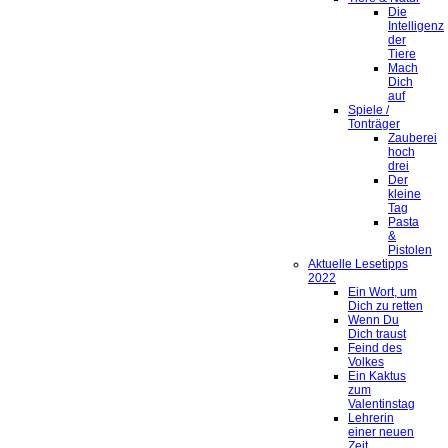
Die
Intelligenz
der
Tiere
Mach
Dich
auf
Spiele /
Tonträger
Zauberei
hoch
drei
Der
kleine
Tag
Pasta
&
Pistolen
Aktuelle Lesetipps
2022
Ein Wort, um
Dich zu retten
Wenn Du
Dich traust
Feind des
Volkes
Ein Kaktus
zum
Valentinstag
Lehrerin
einer neuen
Zeit