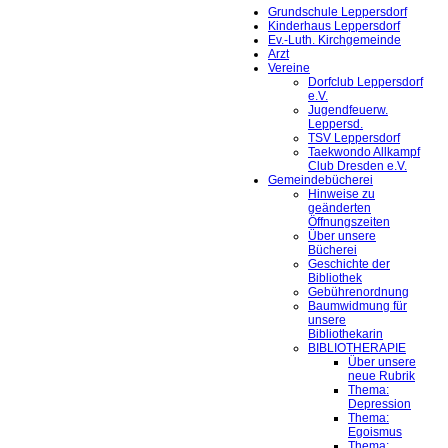
Grundschule Leppersdorf
Kinderhaus Leppersdorf
Ev.-Luth. Kirchgemeinde
Arzt
Vereine
Dorfclub Leppersdorf
e.V.
Jugendfeuerw.
Leppersd.
TSV Leppersdorf
Taekwondo Allkampf
Club Dresden e.V.
Gemeindebücherei
Hinweise zu
geänderten
Öffnungszeiten
Über unsere
Bücherei
Geschichte der
Bibliothek
Gebührenordnung
Baumwidmung für
unsere
Bibliothekarin
BIBLIOTHERAPIE
Über unsere
neue Rubrik
Thema:
Depression
Thema:
Egoismus
Thema: