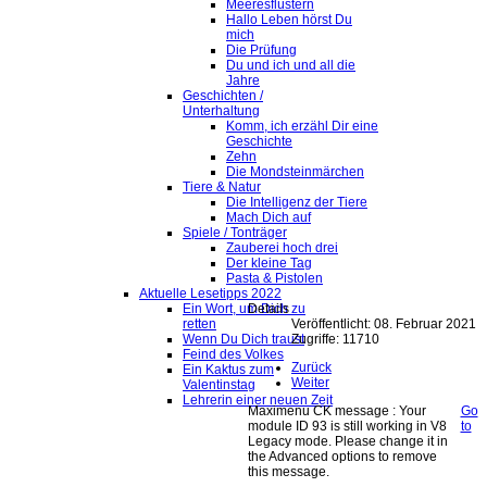
Meeresflüstern
Hallo Leben hörst Du
mich
Die Prüfung
Du und ich und all die
Jahre
Geschichten /
Unterhaltung
Komm, ich erzähl Dir eine
Geschichte
Zehn
Die Mondsteinmärchen
Tiere & Natur
Die Intelligenz der Tiere
Mach Dich auf
Spiele / Tonträger
Zauberei hoch drei
Der kleine Tag
Pasta & Pistolen
Aktuelle Lesetipps 2022
Details
Ein Wort, um Dich zu
Veröffentlicht: 08. Februar 2021
retten
Zugriffe: 11710
Wenn Du Dich traust
Feind des Volkes
Zurück
Ein Kaktus zum
Weiter
Valentinstag
Lehrerin einer neuen Zeit
Maximenu CK message : Your
Go
module ID 93 is still working in V8
to
Legacy mode. Please change it in
the Advanced options to remove
this message.