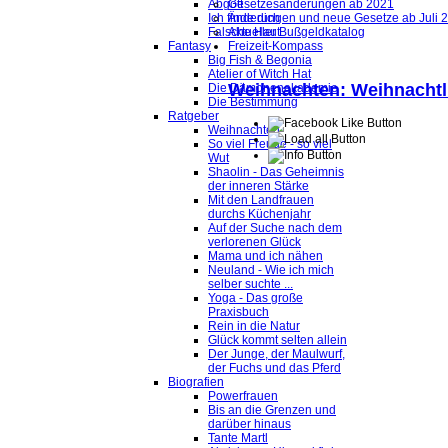
Abgott
Gesetzesänderungen ab 2021
Ich finde dich
Änderungen und neue Gesetze ab Juli 
Falsche Haut
Aktueller Bußgeldkatalog
Fantasy
Freizeit-Kompass
Big Fish & Begonia
Atelier of Witch Hat
Weihnachten: Weihnacht
Die Dämonenakademie
Die Bestimmung
Ratgeber
Weihnachten
So viel Freude - so viel
Wut
Shaolin - Das Geheimnis
der inneren Stärke
Mit den Landfrauen
durchs Küchenjahr
Auf der Suche nach dem
verlorenen Glück
Mama und ich nähen
Neuland - Wie ich mich
selber suchte ...
Yoga - Das große
Praxisbuch
Rein in die Natur
Glück kommt selten allein
Der Junge, der Maulwurf,
der Fuchs und das Pferd
Biografien
Powerfrauen
Bis an die Grenzen und
darüber hinaus
Tante Martl