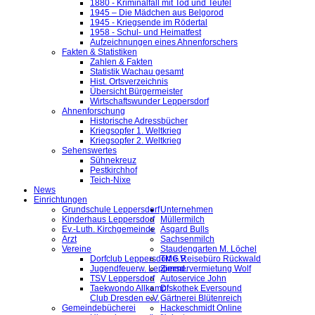
1880 - Kriminalfall mit Tod und Teufel
1945 – Die Mädchen aus Belgorod
1945 - Kriegsende im Rödertal
1958 - Schul- und Heimatfest
Aufzeichnungen eines Ahnenforschers
Fakten & Statistiken
Zahlen & Fakten
Statistik Wachau gesamt
Hist. Ortsverzeichnis
Übersicht Bürgermeister
Wirtschaftswunder Leppersdorf
Ahnenforschung
Historische Adressbücher
Kriegsopfer 1. Weltkrieg
Kriegsopfer 2. Weltkrieg
Sehenswertes
Sühnekreuz
Pestkirchhof
Teich-Nixe
News
Einrichtungen
Grundschule Leppersdorf
Unternehmen
Kinderhaus Leppersdorf
Müllermilch
Ev.-Luth. Kirchgemeinde
Asgard Bulls
Arzt
Sachsenmilch
Vereine
Staudengarten M. Löchel
Dorfclub Leppersdorf e.V.
TMG Reisebüro Rückwald
Jugendfeuerw. Leppersd.
Zimmervermietung Wolf
TSV Leppersdorf
Autoservice John
Taekwondo Allkampf
Diskothek Eversound
Club Dresden e.V.
Gärtnerei Blütenreich
Gemeindebücherei
Hackeschmidt Online