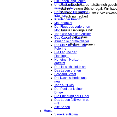
Ein Leben lang lieben
Dieses Buch hat es tatsächlich gescha
Und Gott sprach: Wir
jetzt in meinem Bücherregal. Wir habe
müssen reden
Heute schon für morgen
Weihnachtszeit sehr viele Keksrezept
träumen
Einfach nur lecker!
Kräuter der Provinz
Mauertänzer
Der Fluss des verlorenen
Unsere Lieblinge sind:
Mondes
Tage wie Salz und Zucker
Spekulatius
Das Kastanienhaus
Atmen Sie normal weiter
Kokosmakronen
Die Stadt mit der roten
Pelerine
Die Lagune der
Flamingos
Nur einen Horizont
entfernt
Den lass ich gleich an
Das Leben drehen
Scotland Street
Die Nacht schreibt uns
neu
Tanz auf Glas
Der Poet der kleinen
Dinge
Die Erfindung der Flügel
Das Leben fällt wohin es
will
Alte Sorten
Humor
Sauerkrautkoma