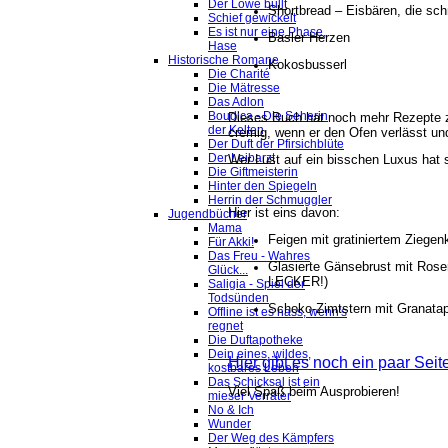
Der Löwe büllt
Shortbread – Eisbären, die sc
Schief gewickelt
Es ist nur eine Phase,
Basler Herzen
Hase
Historische Romane
Kokosbusserl
Die Charité
Die Mätresse
Das Adlon
Boudica - Die Seherin
Dieses Buch hat noch mehr Rezepte z
der Kelten
cremig, wenn er den Ofen verlässt und
Der Duft der Pfirsichblüte
Der Leibarzt
Wer Lust auf ein bisschen Luxus hat s
Die Giftmeisterin
Hinter den Spiegeln
Herrin der Schmuggler
Hier ist eins davon:
Jugendbücher
Mama
Feigen mit gratiniertem Ziegen
Für Akki!
Das Freu - Wahres
Glasierte Gänsebrust mit Rosen
Glück...
LECKER!)
Saligia - Spiel der
Todsünden
Schoko-Zimtstern mit Granata
Offline ist es nass, wenn's
regnet
Die Duftapotheke
Dein eines, wildes,
Hier gibt es noch ein paar Sei
kostbares Leben
Das Schicksal ist ein
Viel Spaß beim Ausprobieren!
mieser Verräter
No & Ich
Wunder
Der Weg des Kämpfers