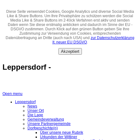
Diese Seite verwendet Cookies, Google Analytics und diverse Social Media
Like & Share Buttons. Um Ihre Privatsphäre zu schützen werden die Social
Media Like & Share Buttons im 2-Klick Verfahren erst aktiv und senden
Daten wenn Sie diese erstmalig anklicken und dadurch im Sinne der EU -
DSGVO zustimmen. Durch Klick auf den grünen Button geben Sie Ihre
Zustimmung zur Verwendung von Cookies, entsprechenden
Datenübertragung an Dritte (auch nach USA) und
zur Datenschutzerklärung
lt. neuer EU DSGVO
.
Akzeptiert
Leppersdorf -
Open menu
Leppersdorf
News
Unser Ort
Die Lage
Gemeindeverwaltung
Unsere Partnergemeinde
Dorfgeschichte(n)
Über unsere neue Rubrik
Urkunden der Wittiner