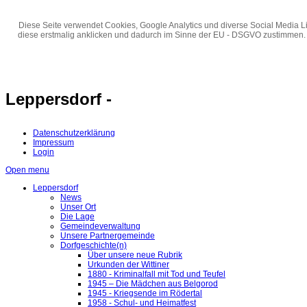
Diese Seite verwendet Cookies, Google Analytics und diverse Social Media Li
diese erstmalig anklicken und dadurch im Sinne der EU - DSGVO zustimmen.
Leppersdorf -
Datenschutzerklärung
Impressum
Login
Open menu
Leppersdorf
News
Unser Ort
Die Lage
Gemeindeverwaltung
Unsere Partnergemeinde
Dorfgeschichte(n)
Über unsere neue Rubrik
Urkunden der Wittiner
1880 - Kriminalfall mit Tod und Teufel
1945 – Die Mädchen aus Belgorod
1945 - Kriegsende im Rödertal
1958 - Schul- und Heimatfest