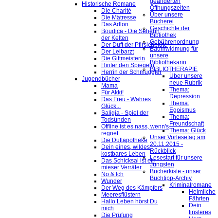
geänderten
Historische Romane
Öffnungszeiten
Die Charité
Über unsere
Die Mätresse
Bücherei
Das Adlon
Geschichte der
Boudica - Die Seherin
Bibliothek
der Kelten
Gebührenordnung
Der Duft der Pfirsichblüte
Baumwidmung für
Der Leibarzt
unsere
Die Giftmeisterin
Bibliothekarin
Hinter den Spiegeln
BIBLIOTHERAPIE
Herrin der Schmuggler
Über unsere
Jugendbücher
neue Rubrik
Mama
Thema:
Für Akki!
Depression
Das Freu - Wahres
Thema:
Glück...
Egoismus
Saligia - Spiel der
Thema:
Todsünden
Freundschaft
Offline ist es nass, wenn's
Thema: Glück
regnet
Unser Vorlesetag am
Die Duftapotheke
20.11.2015 -
Dein eines, wildes,
Rückblick
kostbares Leben
Lesestart für unsere
Das Schicksal ist ein
Jüngsten
mieser Verräter
Bücherkiste - unser
No & Ich
Buchtipp-Archiv
Wunder
Kriminalromane
Der Weg des Kämpfers
Heimliche
Meeresflüstern
Fährten
Hallo Leben hörst Du
Dein
mich
finsteres
Die Prüfung