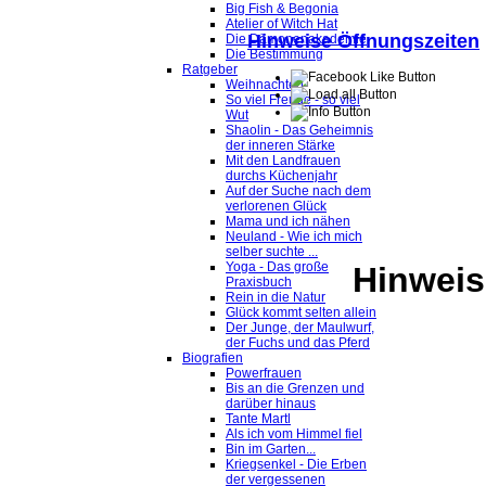
Big Fish & Begonia
Atelier of Witch Hat
Hinweise Öffnungszeiten
Die Dämonenakademie
Die Bestimmung
Ratgeber
Weihnachten
So viel Freude - so viel
Wut
Shaolin - Das Geheimnis
der inneren Stärke
Mit den Landfrauen
durchs Küchenjahr
Auf der Suche nach dem
verlorenen Glück
Mama und ich nähen
Neuland - Wie ich mich
selber suchte ...
Yoga - Das große
Hinweis
Praxisbuch
Rein in die Natur
Glück kommt selten allein
Der Junge, der Maulwurf,
der Fuchs und das Pferd
Biografien
Powerfrauen
Bis an die Grenzen und
darüber hinaus
Tante Martl
Als ich vom Himmel fiel
Bin im Garten...
Kriegsenkel - Die Erben
der vergessenen