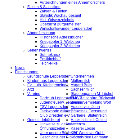
Aufzeichnungen eines Ahnenforschers
Fakten & Statistiken
Zahlen & Fakten
Statistik Wachau gesamt
Hist. Ortsverzeichnis
Übersicht Bürgermeister
Wirtschaftswunder Leppersdorf
Ahnenforschung
Historische Adressbücher
Kriegsopfer 1. Weltkrieg
Kriegsopfer 2. Weltkrieg
Sehenswertes
Sühnekreuz
Pestkirchhof
Teich-Nixe
News
Einrichtungen
Grundschule Leppersdorf
Unternehmen
Kinderhaus Leppersdorf
Müllermilch
Ev.-Luth. Kirchgemeinde
Asgard Bulls
Arzt
Sachsenmilch
Vereine
Staudengarten M. Löchel
Dorfclub Leppersdorf e.V.
TMG Reisebüro Rückwald
Jugendfeuerw. Leppersd.
Zimmervermietung Wolf
TSV Leppersdorf
Autoservice John
Taekwondo Allkampf
Diskothek Eversound
Club Dresden e.V.
Gärtnerei Blütenreich
Gemeindebücherei
Hackeschmidt Online
Hinweise zu geänderten
Helestra
Öffnungszeiten
Käserei Loose
Über unsere Bücherei
KFZ-Werkstatt Gräfe
Geschichte der Bibliothek
Küchenidee Lehmann