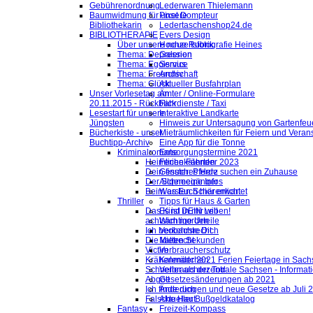
Gebührenordnung
Lederwaren Thielemann
Baumwidmung für unsere
Pixel Dompteur
Bibliothekarin
Ledertaschenshop24.de
BIBLIOTHERAPIE
Evers Design
Über unsere neue Rubrik
Hochzeitsfotografie Heines
Thema: Depression
Galerien
Thema: Egoismus
Service
Thema: Freundschaft
Archiv
Thema: Glück
Aktueller Busfahrplan
Unser Vorlesetag am
Ämter / Online-Formulare
20.11.2015 - Rückblick
Fahrdienste / Taxi
Lesestart für unsere
Interaktive Landkarte
Jüngsten
Hinweis zur Untersagung von Gartenfeu
Bücherkiste - unser
Mieträumlichkeiten für Feiern und Veran
Buchtipp-Archiv
Eine App für die Tonne
Kriminalromane
Entsorgungstermine 2021
Heimliche Fährten
Ferienkalender 2023
Dein finsteres Herz
Gesuch: Pferde suchen ein Zuhause
Der Schneegänger
Allgemeine Infos
Beim ersten Schärenlicht
Was Euch hier erwartet
Thriller
Tipps für Haus & Garten
Das Kind in mir will
Es ist DEIN Leben!
achtsam morden
Wichtige Urteile
Ich beobachte Dich
Verkehrsrecht
Die kalten Sekunden
Mietrecht
Victim
Verbraucherschutz
Krähenmädchen
Kalender 2021 Ferien Feiertage in Sachs
Schneller als der Tod
Verbraucherzentrale Sachsen - Informat
Abgott
Gesetzesänderungen ab 2021
Ich finde dich
Änderungen und neue Gesetze ab Juli 
Falsche Haut
Aktueller Bußgeldkatalog
Fantasy
Freizeit-Kompass