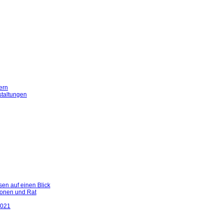
ern
staltungen
en auf einen Blick
ionen und Rat
2021