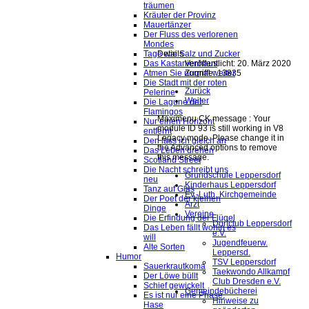
träumen
Kräuter der Provinz
Mauertänzer
Der Fluss des verlorenen
Mondes
Details
Tage wie Salz und Zucker
Veröffentlicht: 20. März 2020
Das Kastanienhaus
Zugriffe: 13835
Atmen Sie normal weiter
Die Stadt mit der roten
Zurück
Pelerine
Weiter
Die Lagune der
Flamingos
Maximenu CK message : Your
Nur einen Horizont
module ID 93 is still working in V8
entfernt
Legacy mode. Please change it in
Den lass ich gleich an
the Advanced options to remove
Das Leben drehen
this message.
Scotland Street
Die Nacht schreibt uns
Grundschule Leppersdorf
neu
Kinderhaus Leppersdorf
Tanz auf Glas
Ev.-Luth. Kirchgemeinde
Der Poet der kleinen
Arzt
Dinge
Vereine
Die Erfindung der Flügel
Dorfclub Leppersdorf
Das Leben fällt wohin es
e.V.
will
Jugendfeuerw.
Alte Sorten
Leppersd.
Humor
TSV Leppersdorf
Sauerkrautkoma
Taekwondo Allkampf
Der Löwe büllt
Club Dresden e.V.
Schief gewickelt
Gemeindebücherei
Es ist nur eine Phase,
Hinweise zu
Hase