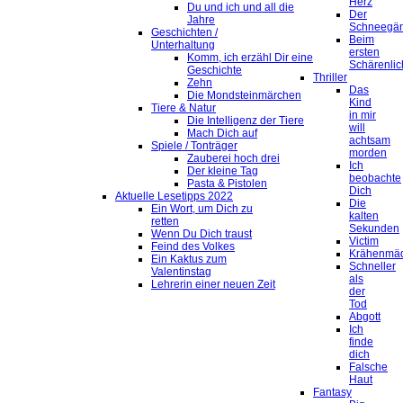
Herz
Du und ich und all die
Der
Jahre
Schneegä
Geschichten /
Beim
Unterhaltung
ersten
Komm, ich erzähl Dir eine
Schärenlic
Geschichte
Thriller
Zehn
Das
Die Mondsteinmärchen
Kind
Tiere & Natur
in mir
Die Intelligenz der Tiere
will
Mach Dich auf
achtsam
Spiele / Tonträger
morden
Zauberei hoch drei
Ich
Der kleine Tag
beobachte
Pasta & Pistolen
Dich
Aktuelle Lesetipps 2022
Die
Ein Wort, um Dich zu
kalten
retten
Sekunden
Wenn Du Dich traust
Victim
Feind des Volkes
Krähenmä
Ein Kaktus zum
Schneller
Valentinstag
als
Lehrerin einer neuen Zeit
der
Tod
Abgott
Ich
finde
dich
Falsche
Haut
Fantasy