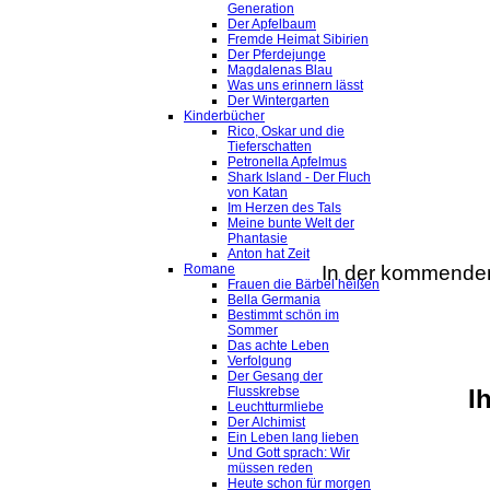
Generation
Der Apfelbaum
Fremde Heimat Sibirien
Der Pferdejunge
Magdalenas Blau
Was uns erinnern lässt
Der Wintergarten
Kinderbücher
Rico, Oskar und die
Tieferschatten
Petronella Apfelmus
Shark Island - Der Fluch
von Katan
Im Herzen des Tals
Meine bunte Welt der
Phantasie
Anton hat Zeit
In der kommenden
Romane
Frauen die Bärbel heißen
Bella Germania
Bestimmt schön im
Sommer
Das achte Leben
Verfolgung
Der Gesang der
I
Flusskrebse
Leuchtturmliebe
Der Alchimist
Ein Leben lang lieben
Und Gott sprach: Wir
müssen reden
Heute schon für morgen