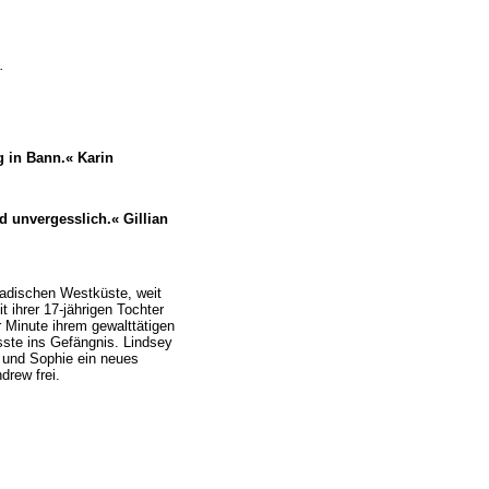
.
g in Bann.« Karin
 unvergesslich.« Gillian
nadischen Westküste, weit
t ihrer 17-jährigen Tochter
er Minute ihrem gewalttätigen
te ins Gefängnis. Lindsey
h und Sophie ein neues
rew frei.