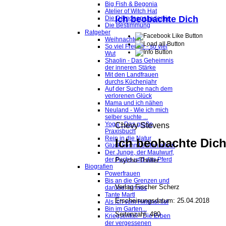
Big Fish & Begonia
Atelier of Witch Hat
Ich beobachte Dich
Die Dämonenakademie
Die Bestimmung
Ratgeber
Weihnachten
So viel Freude - so viel
Wut
Shaolin - Das Geheimnis
der inneren Stärke
Mit den Landfrauen
durchs Küchenjahr
Auf der Suche nach dem
verlorenen Glück
Mama und ich nähen
Neuland - Wie ich mich
selber suchte ...
Yoga - Das große
Chevy Stevens
Praxisbuch
Rein in die Natur
Ich beobachte Dic
Glück kommt selten allein
Der Junge, der Maulwurf,
der Fuchs und das Pferd
Psycho-Thriller
Biografien
Powerfrauen
Bis an die Grenzen und
Verlag Fischer Scherz
darüber hinaus
Tante Martl
Erscheinungsdatum: 25.04.2018
Als ich vom Himmel fiel
Bin im Garten...
Seitenzahl: 480
Kriegsenkel - Die Erben
der vergessenen