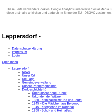
Diese Seite verwendet Cookies, Google Analytics und diverse Social Media Li
diese erstmalig anklicken und dadurch im Sinne der EU - DSGVO zustimmen.
Leppersdorf -
Datenschutzerklärung
Impressum
Login
Open menu
Leppersdorf
News
Unser Ort
Die Lage
Gemeindeverwaltung
Unsere Partnergemeinde
Dorfgeschichte(n)
Über unsere neue Rubrik
Urkunden der Wittiner
1880 - Kriminalfall mit Tod und Teufel
1945 – Die Mädchen aus Belgorod
1945 - Kriegsende im Rödertal
1958 - Schul- und Heimatfest