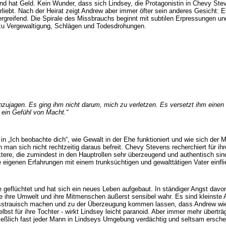
nd hat Geld. Kein Wunder, dass sich Lindsey, die Protagonistin in Chevy St
rliebt. Nach der Heirat zeigt Andrew aber immer öfter sein anderes Gesicht: E
tzergreifend. Die Spirale des Missbrauchs beginnt mit subtilen Erpressungen un
 zu Vergewaltigung, Schlägen und Todesdrohungen.
inzujagen. Es ging ihm nicht darum, mich zu verletzen. Es versetzt ihm einen
 ein Gefühl von Macht.“
in in „Ich beobachte dich“, wie Gewalt in der Ehe funktioniert und wie sich der 
n man sich nicht rechtzeitig daraus befreit. Chevy Stevens recherchiert für i
ktere, die zumindest in den Hauptrollen sehr überzeugend und authentisch sin
 eigenen Erfahrungen mit einem trunksüchtigen und gewalttätigen Vater einfl
le geflüchtet und hat sich ein neues Leben aufgebaut. In ständiger Angst davo
e ihre Umwelt und ihre Mitmenschen äußerst sensibel wahr. Es sind kleinste
isstrauisch machen und zu der Überzeugung kommen lassen, dass Andrew wie
lbst für ihre Tochter - wirkt Lindsey leicht paranoid. Aber immer mehr überträg
ließlich fast jeder Mann in Lindseys Umgebung verdächtig und seltsam ersche