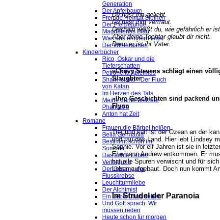
Generation
Der Apfelbaum
Du hast ihn geliebt.
Fremde Heimat Sibirien
Du hast ihm vertraut.
Der Pferdejunge
Deshalb weißt du, wie gefährlich er ist
Magdalenas Blau
Aber deine Tochter glaubt dir nicht.
Was uns erinnern lässt
Denn er ist ihr Vater.
Der Wintergarten
Kinderbücher
Rico, Oskar und die
Tieferschatten
»Chevy Stevens schlägt einen völli
Petronella Apfelmus
Slaughter
Shark Island - Der Fluch
von Katan
Im Herzen des Tals
»Ihre Geschichten sind packend und
Meine bunte Welt der
Flynn
Phantasie
Anton hat Zeit
Romane
Frauen die Bärbel heißen
Tief und kalt ist der Ozean an der ka
Bella Germania
und rau das Land. Hier lebt Lindsey mi
Bestimmt schön im
Sophie. Vor elf Jahren ist sie in letzt
Sommer
Ehemann Andrew entkommen. Er muss
Das achte Leben
hat alle Spuren verwischt und für sic
Verfolgung
Leben aufgebaut. Doch nun kommt And
Der Gesang der
Flusskrebse
Leuchtturmliebe
Der Alchimist
Im Strudel der Paranoia
Ein Leben lang lieben
Und Gott sprach: Wir
müssen reden
Heute schon für morgen