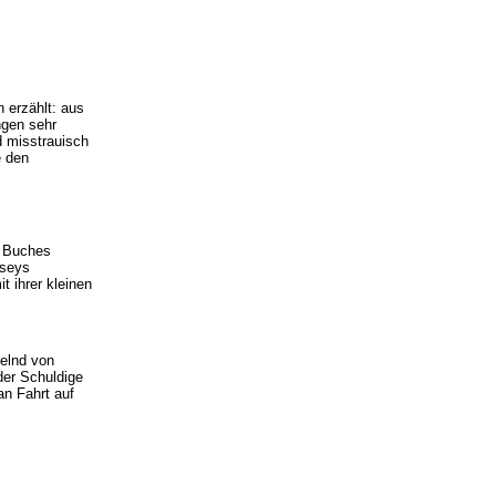
 erzählt: aus
ngen sehr
d misstrauisch
e den
s Buches
dseys
 ihrer kleinen
selnd von
der Schuldige
an Fahrt auf