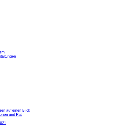
ern
staltungen
en auf einen Blick
ionen und Rat
2021