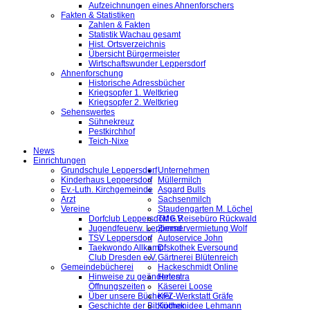
Aufzeichnungen eines Ahnenforschers
Fakten & Statistiken
Zahlen & Fakten
Statistik Wachau gesamt
Hist. Ortsverzeichnis
Übersicht Bürgermeister
Wirtschaftswunder Leppersdorf
Ahnenforschung
Historische Adressbücher
Kriegsopfer 1. Weltkrieg
Kriegsopfer 2. Weltkrieg
Sehenswertes
Sühnekreuz
Pestkirchhof
Teich-Nixe
News
Einrichtungen
Grundschule Leppersdorf
Unternehmen
Kinderhaus Leppersdorf
Müllermilch
Ev.-Luth. Kirchgemeinde
Asgard Bulls
Arzt
Sachsenmilch
Vereine
Staudengarten M. Löchel
Dorfclub Leppersdorf e.V.
TMG Reisebüro Rückwald
Jugendfeuerw. Leppersd.
Zimmervermietung Wolf
TSV Leppersdorf
Autoservice John
Taekwondo Allkampf
Diskothek Eversound
Club Dresden e.V.
Gärtnerei Blütenreich
Gemeindebücherei
Hackeschmidt Online
Hinweise zu geänderten
Helestra
Öffnungszeiten
Käserei Loose
Über unsere Bücherei
KFZ-Werkstatt Gräfe
Geschichte der Bibliothek
Küchenidee Lehmann