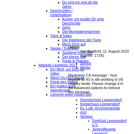
Du und ich und all die
Jahre
Geschichten /
Unterhaltung
Komm, ich erzähl Dir eine
Geschichte
Zehn
Die Mondsteinmärchen
Tiere & Natur
Die Intelligenz der Tiere
Mach Dich auf
Details
Spiele / Tonträger
Veröffentlicht: 11. August 2020
Zauberei hoch drei
Zugriffe: 17281
Der kleine Tag
Pasta & Pistolen
Zurück
Aktuelle Lesetipps 2022
Weiter
Ein Wort, um Dich zu
retten
Maximenu CK message : Your
Wenn Du Dich traust
module ID 93 is still working in V8
Feind des Volkes
Legacy mode. Please change it in
Ein Kaktus zum
the Advanced options to remove
Valentinstag
this message.
Lehrerin einer neuen Zeit
Grundschule Leppersdorf
Kinderhaus Leppersdorf
Ev.-Luth. Kirchgemeinde
Arzt
Vereine
Dorfclub Leppersdorf
e.V.
Jugendfeuerw.
Leppersd.