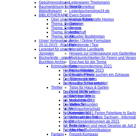
Gebührenordnung
Lederwaren Thielemann
Baumwidmung für unsere
Pixel Dompteur
Bibliothekarin
Ledertaschenshop24.de
BIBLIOTHERAPIE
Evers Design
Über unsere neue Rubrik
Hochzeitsfotografie Heines
Thema: Depression
Galerien
Thema: Egoismus
Service
Thema: Freundschaft
Archiv
Thema: Glück
Aktueller Busfahrplan
Unser Vorlesetag am
Ämter / Online-Formulare
20.11.2015 - Rückblick
Fahrdienste / Taxi
Lesestart für unsere
Interaktive Landkarte
Jüngsten
Hinweis zur Untersagung von Gartenfeu
Bücherkiste - unser
Mieträumlichkeiten für Feiern und Veran
Buchtipp-Archiv
Eine App für die Tonne
Kriminalromane
Entsorgungstermine 2021
Heimliche Fährten
Ferienkalender 2023
Dein finsteres Herz
Gesuch: Pferde suchen ein Zuhause
Der Schneegänger
Allgemeine Infos
Beim ersten Schärenlicht
Was Euch hier erwartet
Thriller
Tipps für Haus & Garten
Das Kind in mir will
Es ist DEIN Leben!
achtsam morden
Wichtige Urteile
Ich beobachte Dich
Verkehrsrecht
Die kalten Sekunden
Mietrecht
Victim
Verbraucherschutz
Krähenmädchen
Kalender 2021 Ferien Feiertage in Sachs
Schneller als der Tod
Verbraucherzentrale Sachsen - Informat
Abgott
Gesetzesänderungen ab 2021
Ich finde dich
Änderungen und neue Gesetze ab Juli 
Falsche Haut
Aktueller Bußgeldkatalog
Fantasy
Freizeit-Kompass