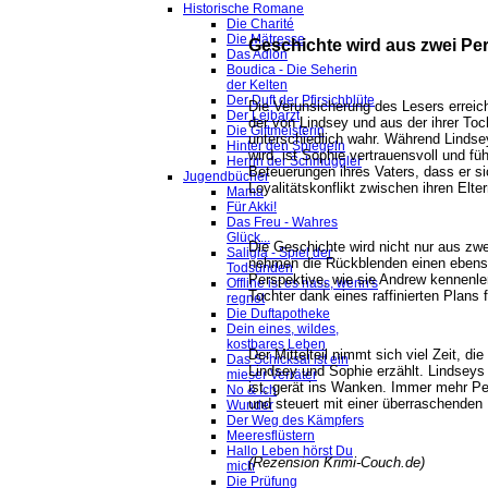
Historische Romane
Die Charité
Die Mätresse
Geschichte wird aus zwei Per
Das Adlon
Boudica - Die Seherin
der Kelten
Der Duft der Pfirsichblüte
Die Verunsicherung des Lesers erreic
Der Leibarzt
der von Lindsey und aus der ihrer To
Die Giftmeisterin
unterschiedlich wahr. Während Lindsey
Hinter den Spiegeln
wird, ist Sophie vertrauensvoll und f
Herrin der Schmuggler
Beteuerungen ihres Vaters, dass er si
Jugendbücher
Loyalitätskonflikt zwischen ihren Elter
Mama
Für Akki!
Das Freu - Wahres
Glück...
Die Geschichte wird nicht nur aus zw
Saligia - Spiel der
nehmen die Rückblenden einen ebenso
Todsünden
Perspektive, wie sie Andrew kennenle
Offline ist es nass, wenn's
Tochter dank eines raffinierten Plans 
regnet
Die Duftapotheke
Dein eines, wildes,
kostbares Leben
Der Mittelteil nimmt sich viel Zeit, 
Das Schicksal ist ein
Lindsey und Sophie erzählt. Lindseys 
mieser Verräter
ist, gerät ins Wanken. Immer mehr Pe
No & Ich
und steuert mit einer überraschenden
Wunder
Der Weg des Kämpfers
Meeresflüstern
Hallo Leben hörst Du
(Rezension Krimi-Couch.de)
mich
Die Prüfung