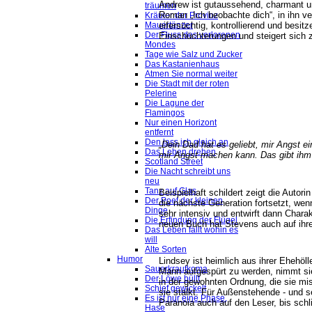
Andrew ist gutaussehend, charmant u
träumen
Roman „Ich beobachte dich“, in ihn ve
Kräuter der Provinz
eifersüchtig, kontrollierend und besi
Mauertänzer
Der Fluss des verlorenen
Einschüchterungen und steigert sich
Mondes
Tage wie Salz und Zucker
Das Kastanienhaus
Atmen Sie normal weiter
Die Stadt mit der roten
Pelerine
Die Lagune der
Flamingos
Nur einen Horizont
entfernt
Den lass ich gleich an
„Dein Dad hat es geliebt, mir Angst e
Das Leben drehen
mir Angst machen kann. Das gibt ihm
Scotland Street
Die Nacht schreibt uns
neu
Tanz auf Glas
Beispielhaft schildert zeigt die Autor
Der Poet der kleinen
die nächste Generation fortsetzt, wen
Dinge
sehr intensiv und entwirft dann Chara
Die Erfindung der Flügel
neuen Buch hat Stevens auch auf ihre
Das Leben fällt wohin es
will
Alte Sorten
Humor
Lindsey ist heimlich aus ihrer Ehehöl
Sauerkrautkoma
Mann aufgespürt zu werden, nimmt si
Der Löwe büllt
in der gewohnten Ordnung, die sie m
Schief gewickelt
sie stalkt. Für Außenstehende - und se
Es ist nur eine Phase,
Paranoia auch auf den Leser, bis sch
Hase