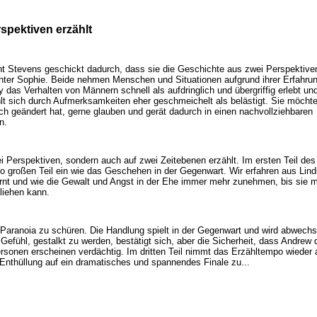
spektiven erzählt
ht Stevens geschickt dadurch, dass sie die Geschichte aus zwei Perspektiven
chter Sophie. Beide nehmen Menschen und Situationen aufgrund ihrer Erfahru
 das Verhalten von Männern schnell als aufdringlich und übergriffig erlebt un
ühlt sich durch Aufmerksamkeiten eher geschmeichelt als belästigt. Sie möcht
ch geändert hat, gerne glauben und gerät dadurch in einen nachvollziehbaren
n.
ei Perspektiven, sondern auch auf zwei Zeitebenen erzählt. Im ersten Teil de
 großen Teil ein wie das Geschehen in der Gegenwart. Wir erfahren aus Lin
rnt und wie die Gewalt und Angst in der Ehe immer mehr zunehmen, bis sie mit
fliehen kann.
die Paranoia zu schüren. Die Handlung spielt in der Gegenwart und wird abwech
Gefühl, gestalkt zu werden, bestätigt sich, aber die Sicherheit, dass Andrew 
rsonen erscheinen verdächtig. Im dritten Teil nimmt das Erzähltempo wieder 
 Enthüllung auf ein dramatisches und spannendes Finale zu...