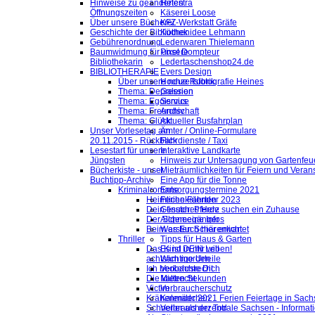
Hinweise zu geänderten
Helestra
Öffnungszeiten
Käserei Loose
Über unsere Bücherei
KFZ-Werkstatt Gräfe
Geschichte der Bibliothek
Küchenidee Lehmann
Gebührenordnung
Lederwaren Thielemann
Baumwidmung für unsere
Pixel Dompteur
Bibliothekarin
Ledertaschenshop24.de
BIBLIOTHERAPIE
Evers Design
Über unsere neue Rubrik
Hochzeitsfotografie Heines
Thema: Depression
Galerien
Thema: Egoismus
Service
Thema: Freundschaft
Archiv
Thema: Glück
Aktueller Busfahrplan
Unser Vorlesetag am
Ämter / Online-Formulare
20.11.2015 - Rückblick
Fahrdienste / Taxi
Lesestart für unsere
Interaktive Landkarte
Jüngsten
Hinweis zur Untersagung von Gartenfeu
Bücherkiste - unser
Mieträumlichkeiten für Feiern und Veran
Buchtipp-Archiv
Eine App für die Tonne
Kriminalromane
Entsorgungstermine 2021
Heimliche Fährten
Ferienkalender 2023
Dein finsteres Herz
Gesuch: Pferde suchen ein Zuhause
Der Schneegänger
Allgemeine Infos
Beim ersten Schärenlicht
Was Euch hier erwartet
Thriller
Tipps für Haus & Garten
Das Kind in mir will
Es ist DEIN Leben!
achtsam morden
Wichtige Urteile
Ich beobachte Dich
Verkehrsrecht
Die kalten Sekunden
Mietrecht
Victim
Verbraucherschutz
Krähenmädchen
Kalender 2021 Ferien Feiertage in Sachs
Schneller als der Tod
Verbraucherzentrale Sachsen - Informat