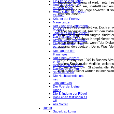
Ein Leben lang lieben
hauptsächlich genannt wird. Trotz ihr
Und Gott sprach: Wir
"etwas speziell" sei, übertrifft sein e
müssen reden
denn was ihn bei Jorge erwartet ist s
Heute schon für morgen
ergehen lassen.
träumen
Kräuter der Provinz
Mauertänzer
Der Fluss des verlorenen
Jorge ist Psychoanalytiker. Doch er 
Mondes
bisher begegnet ist. Anstatt den Patie
Tage wie Salz und Zucker
Demians Sorgen und Ängste findet er
Das Kastanienhaus
verstehen. Scheinbar Kompliziertes w
Atmen Sie normal weiter
seine Bedrohlichkeit, wenn "der Dicke
Die Stadt mit der roten
auseinanderzusetzen. Denn: Was "der D
Pelerine
Die Lagune der
Flamingos
Nur einen Horizont
Jorge Bucay, der 1949 in Bueons Aire
entfernt
seinem Studium der Medizin, welches 
Den lass ich gleich an
Schauspieler, Clown, Straßenhändler, Psy
Das Leben drehen
tätig. Seine Bücher wurden in über zwan
Scotland Street
Die Nacht schreibt uns
neu
Tanz auf Glas
Der Poet der kleinen
Dinge
Die Erfindung der Flügel
Das Leben fällt wohin es
will
Alte Sorten
Humor
Sauerkrautkoma