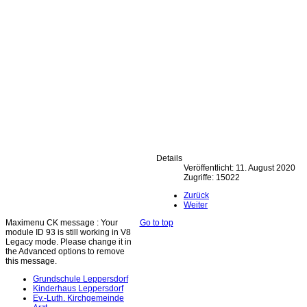
Details
Veröffentlicht: 11. August 2020
Zugriffe: 15022
Zurück
Weiter
Maximenu CK message : Your
Go to top
module ID 93 is still working in V8
Legacy mode. Please change it in
the Advanced options to remove
this message.
Grundschule Leppersdorf
Kinderhaus Leppersdorf
Ev.-Luth. Kirchgemeinde