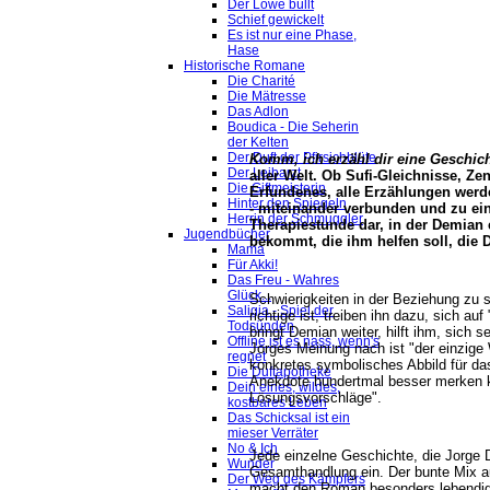
Der Löwe büllt
Schief gewickelt
Es ist nur eine Phase,
Hase
Historische Romane
Die Charité
Die Mätresse
Das Adlon
Boudica - Die Seherin
der Kelten
Der Duft der Pfirsichblüte
Komm, ich erzähl dir eine Geschic
Der Leibarzt
aller Welt. Ob Sufi-Gleichnisse, Z
Die Giftmeisterin
Erfundenes, alle Erzählungen wer
Hinter den Spiegeln
- miteinander verbunden und zu ei
Herrin der Schmuggler
Therapiestunde dar, in der Demian 
Jugendbücher
bekommt, die ihm helfen soll, die 
Mama
Für Akki!
Das Freu - Wahres
Glück...
Schwierigkeiten in der Beziehung zu 
Saligia - Spiel der
richtige ist, treiben ihn dazu, sich a
Todsünden
bringt Demian weiter, hilft ihm, sich 
Offline ist es nass, wenn's
Jorges Meinung nach ist "der einzige
regnet
konkretes symbolisches Abbild für da
Die Duftapotheke
Anekdote hundertmal besser merken ka
Dein eines, wildes,
Lösungsvorschläge".
kostbares Leben
Das Schicksal ist ein
mieser Verräter
No & Ich
Jede einzelne Geschichte, die Jorge D
Wunder
Gesamthandlung ein. Der bunte Mix au
Der Weg des Kämpfers
macht den Roman besonders lebendig.