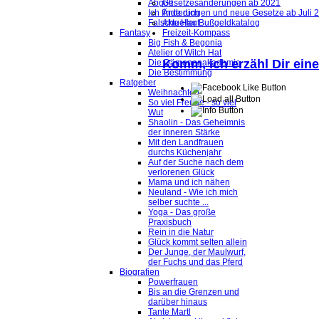
Abgott
Gesetzesänderungen ab 2021
Ich finde dich
Änderungen und neue Gesetze ab Juli 
Falsche Haut
Aktueller Bußgeldkatalog
Fantasy
Freizeit-Kompass
Big Fish & Begonia
Atelier of Witch Hat
Komm, ich erzähl Dir ein
Die Dämonenakademie
Die Bestimmung
Ratgeber
Weihnachten
So viel Freude - so viel
Wut
Shaolin - Das Geheimnis
der inneren Stärke
Mit den Landfrauen
durchs Küchenjahr
Auf der Suche nach dem
verlorenen Glück
Mama und ich nähen
Neuland - Wie ich mich
selber suchte ...
Yoga - Das große
Praxisbuch
Rein in die Natur
Glück kommt selten allein
Der Junge, der Maulwurf,
der Fuchs und das Pferd
Biografien
Powerfrauen
Bis an die Grenzen und
darüber hinaus
Tante Martl