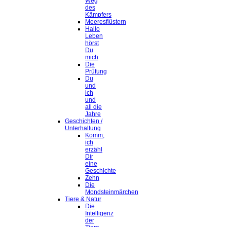
Weg
des
Kämpfers
Meeresflüstern
Hallo
Leben
hörst
Du
mich
Die
Prüfung
Du
und
ich
und
all die
Jahre
Geschichten /
Unterhaltung
Komm,
ich
erzähl
Dir
eine
Geschichte
Zehn
Die
Mondsteinmärchen
Tiere & Natur
Die
Intelligenz
der