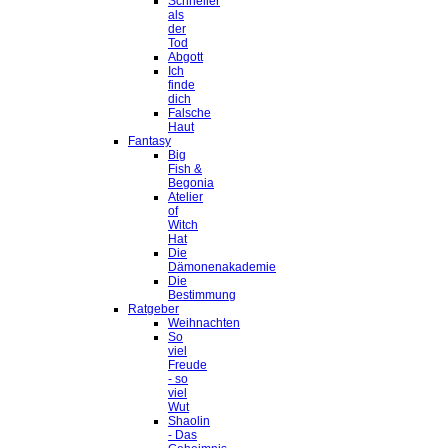
Schneller
als
der
Tod
Abgott
Ich
finde
dich
Falsche
Haut
Fantasy
Big
Fish &
Begonia
Atelier
of
Witch
Hat
Die
Dämonenakademie
Die
Bestimmung
Ratgeber
Weihnachten
So
viel
Freude
- so
viel
Wut
Shaolin
- Das