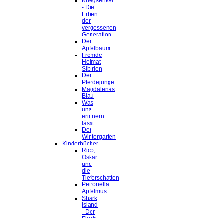
Kriegsenkel
- Die
Erben
der
vergessenen
Generation
Der
Apfelbaum
Fremde
Heimat
Sibirien
Der
Pferdejunge
Magdalenas
Blau
Was
uns
erinnern
lässt
Der
Wintergarten
Kinderbücher
Rico,
Oskar
und
die
Tieferschatten
Petronella
Apfelmus
Shark
Island
- Der