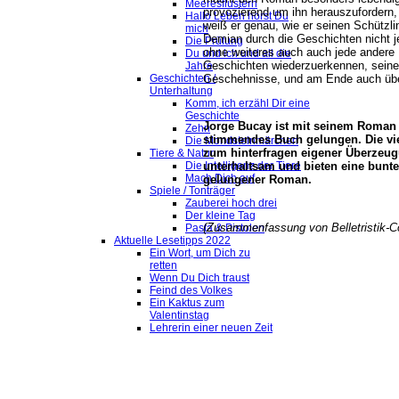
Meeresflüstern
provozierend um ihn herauszufordern,
Hallo Leben hörst Du
weiß er genau, wie er seinen Schützli
mich
Demian durch die Geschichten nicht j
Die Prüfung
ohne weiteres auch auch jede andere 
Du und ich und all die
Geschichten wiederzuerkennen, seine
Jahre
Geschehnisse, und am Ende auch über
Geschichten /
Unterhaltung
Komm, ich erzähl Dir eine
Geschichte
Jorge Bucay ist mit seinem Roma
Zehn
stimmendes Buch gelungen. Die vie
Die Mondsteinmärchen
zum hinterfragen eigener Überzeug
Tiere & Natur
unterhaltsam und bieten eine bunt
Die Intelligenz der Tiere
Mach Dich auf
gelungener Roman.
Spiele / Tonträger
Zauberei hoch drei
Der kleine Tag
(Zusammenfassung von Belletristik-C
Pasta & Pistolen
Aktuelle Lesetipps 2022
Ein Wort, um Dich zu
retten
Wenn Du Dich traust
Feind des Volkes
Ein Kaktus zum
Valentinstag
Lehrerin einer neuen Zeit