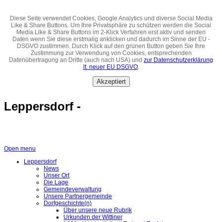
Diese Seite verwendet Cookies, Google Analytics und diverse Social Media
Like & Share Buttons. Um Ihre Privatsphäre zu schützen werden die Social
Media Like & Share Buttons im 2-Klick Verfahren erst aktiv und senden
Daten wenn Sie diese erstmalig anklicken und dadurch im Sinne der EU -
DSGVO zustimmen. Durch Klick auf den grünen Button geben Sie Ihre
Zustimmung zur Verwendung von Cookies, entsprechenden
Datenübertragung an Dritte (auch nach USA) und
zur Datenschutzerklärung
lt. neuer EU DSGVO
.
Akzeptiert
Leppersdorf -
Open menu
Leppersdorf
News
Unser Ort
Die Lage
Gemeindeverwaltung
Unsere Partnergemeinde
Dorfgeschichte(n)
Über unsere neue Rubrik
Urkunden der Wittiner