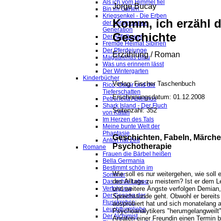
Als ich vom Himmel fiel
Jorge Bucay
Bin im Garten...
Kriegsenkel - Die Erben
Komm, ich erzähl d
der vergessenen
Generation
Geschichte
Der Apfelbaum
Fremde Heimat Sibirien
Der Pferdejunge
Erzählung / Roman
Magdalenas Blau
Was uns erinnern lässt
Der Wintergarten
Kinderbücher
Verlag: Fischer Taschenbuch
Rico, Oskar und die
Tieferschatten
Erscheinungsdatum: 01.12.2008
Petronella Apfelmus
Shark Island - Der Fluch
Seitenzahl: 352
von Katan
Im Herzen des Tals
Meine bunte Welt der
Phantasie
Geschichten, Fabeln, Märche
Anton hat Zeit
Psychotherapie
Romane
Frauen die Bärbel heißen
Bella Germania
Bestimmt schön im
Wie soll es nur weitergehen, wie soll 
Sommer
des Alltags zu meistern? Ist er dem
Das achte Leben
und weitere Ängste verfolgen Demian,
Verfolgung
Der Gesang der
Sprechstunde geht. Obwohl er bereits
Flusskrebse
ausprobiert hat und sich monatelang 
Leuchtturmliebe
Psychoanalytikers "herumgelangweilt" h
Der Alchimist
Anraten einer Freundin einen Termin 