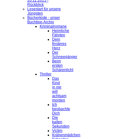
20.11.2015 -
Rückblick
Lesestart für unsere
Jüngsten
Bücherkiste - unser
Buchtipp-Archiv
Kriminalromane
Heimliche
Fährten
Dein
finsteres
Herz
Der
Schneegänger
Beim
ersten
Schärenlicht
Thriller
Das
Kind
in mir
will
achtsam
morden
Ich
beobachte
Dich
Die
kalten
Sekunden
Victim
Krähenmädchen