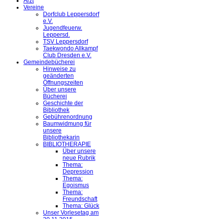
Arzt
Vereine
Dorfclub Leppersdorf
e.V.
Jugendfeuerw.
Leppersd.
TSV Leppersdorf
Taekwondo Allkampf
Club Dresden e.V.
Gemeindebücherei
Hinweise zu
geänderten
Öffnungszeiten
Über unsere
Bücherei
Geschichte der
Bibliothek
Gebührenordnung
Baumwidmung für
unsere
Bibliothekarin
BIBLIOTHERAPIE
Über unsere
neue Rubrik
Thema:
Depression
Thema:
Egoismus
Thema:
Freundschaft
Thema: Glück
Unser Vorlesetag am