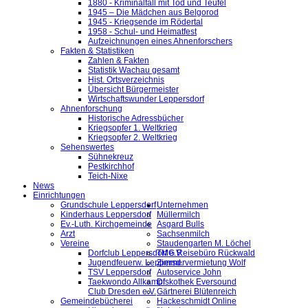
1880 - Kriminalfall mit Tod und Teufel
1945 – Die Mädchen aus Belgorod
1945 - Kriegsende im Rödertal
1958 - Schul- und Heimatfest
Aufzeichnungen eines Ahnenforschers
Fakten & Statistiken
Zahlen & Fakten
Statistik Wachau gesamt
Hist. Ortsverzeichnis
Übersicht Bürgermeister
Wirtschaftswunder Leppersdorf
Ahnenforschung
Historische Adressbücher
Kriegsopfer 1. Weltkrieg
Kriegsopfer 2. Weltkrieg
Sehenswertes
Sühnekreuz
Pestkirchhof
Teich-Nixe
News
Einrichtungen
Grundschule Leppersdorf
Unternehmen
Kinderhaus Leppersdorf
Müllermilch
Ev.-Luth. Kirchgemeinde
Asgard Bulls
Arzt
Sachsenmilch
Vereine
Staudengarten M. Löchel
Dorfclub Leppersdorf e.V.
TMG Reisebüro Rückwald
Jugendfeuerw. Leppersd.
Zimmervermietung Wolf
TSV Leppersdorf
Autoservice John
Taekwondo Allkampf
Diskothek Eversound
Club Dresden e.V.
Gärtnerei Blütenreich
Gemeindebücherei
Hackeschmidt Online