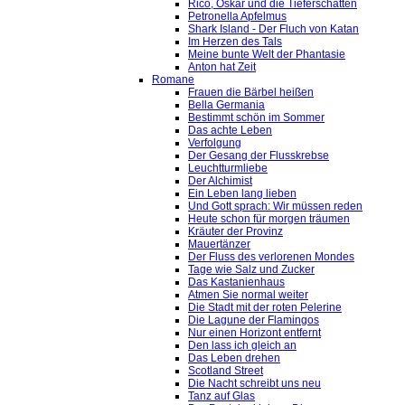
Rico, Oskar und die Tieferschatten
Petronella Apfelmus
Shark Island - Der Fluch von Katan
Im Herzen des Tals
Meine bunte Welt der Phantasie
Anton hat Zeit
Romane
Frauen die Bärbel heißen
Bella Germania
Bestimmt schön im Sommer
Das achte Leben
Verfolgung
Der Gesang der Flusskrebse
Leuchtturmliebe
Der Alchimist
Ein Leben lang lieben
Und Gott sprach: Wir müssen reden
Heute schon für morgen träumen
Kräuter der Provinz
Mauertänzer
Der Fluss des verlorenen Mondes
Tage wie Salz und Zucker
Das Kastanienhaus
Atmen Sie normal weiter
Die Stadt mit der roten Pelerine
Die Lagune der Flamingos
Nur einen Horizont entfernt
Den lass ich gleich an
Das Leben drehen
Scotland Street
Die Nacht schreibt uns neu
Tanz auf Glas