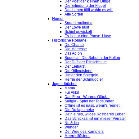
Der Poet der kleinen Dinge
Die Erfindung der Flügel
Das Leben fällt wohin es will
Alte Sorten
Humor
Sauerkrautkoma
Der Löwe büllt
Schief gewickelt
Es ist nur eine Phase, Hase
Historische Romane
Die Charité
Die Mätresse
Das Adlon
Boudica - Die Seherin der Kelten
Der Duft der Pfirsichblüte
Der Leibarzt
Die Giftmeisterin
Hinter den Spiegeln
Herrin der Schmuggler
Jugendbücher
Mama
Für Akki!
Das Freu - Wahres Glück...
Saligia - Spiel der Todsünden
Offline ist es nass, wenn's regnet
Die Duftapotheke
Dein eines, wildes, kostbares Leben
Das Schicksal ist ein mieser Verräter
No & Ich
Wunder
Der Weg des Kämpfers
Meeresflüstern