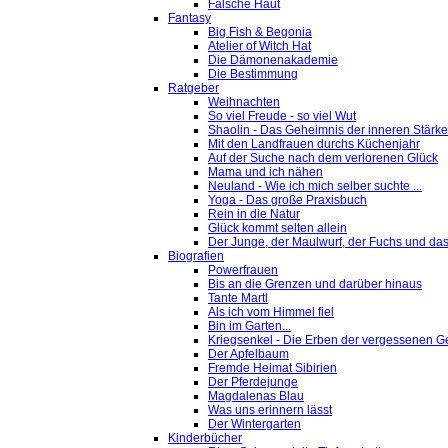
Falsche Haut
Fantasy
Big Fish & Begonia
Atelier of Witch Hat
Die Dämonenakademie
Die Bestimmung
Ratgeber
Weihnachten
So viel Freude - so viel Wut
Shaolin - Das Geheimnis der inneren Stärke
Mit den Landfrauen durchs Küchenjahr
Auf der Suche nach dem verlorenen Glück
Mama und ich nähen
Neuland - Wie ich mich selber suchte ...
Yoga - Das große Praxisbuch
Rein in die Natur
Glück kommt selten allein
Der Junge, der Maulwurf, der Fuchs und das
Biografien
Powerfrauen
Bis an die Grenzen und darüber hinaus
Tante Martl
Als ich vom Himmel fiel
Bin im Garten...
Kriegsenkel - Die Erben der vergessenen G
Der Apfelbaum
Fremde Heimat Sibirien
Der Pferdejunge
Magdalenas Blau
Was uns erinnern lässt
Der Wintergarten
Kinderbücher