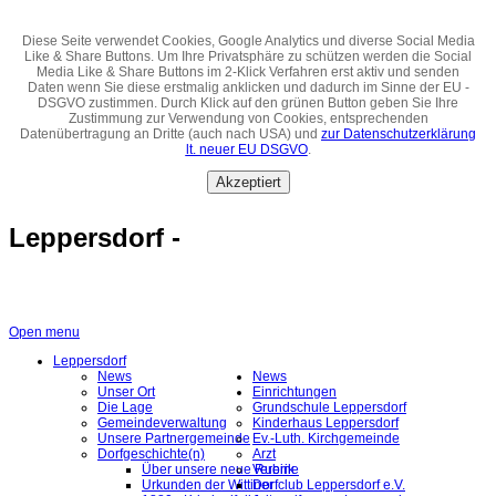
Diese Seite verwendet Cookies, Google Analytics und diverse Social Media
Like & Share Buttons. Um Ihre Privatsphäre zu schützen werden die Social
Media Like & Share Buttons im 2-Klick Verfahren erst aktiv und senden
Daten wenn Sie diese erstmalig anklicken und dadurch im Sinne der EU -
DSGVO zustimmen. Durch Klick auf den grünen Button geben Sie Ihre
Zustimmung zur Verwendung von Cookies, entsprechenden
Datenübertragung an Dritte (auch nach USA) und
zur Datenschutzerklärung
lt. neuer EU DSGVO
.
Akzeptiert
Leppersdorf -
Open menu
Leppersdorf
News
News
Unser Ort
Einrichtungen
Die Lage
Grundschule Leppersdorf
Gemeindeverwaltung
Kinderhaus Leppersdorf
Unsere Partnergemeinde
Ev.-Luth. Kirchgemeinde
Dorfgeschichte(n)
Arzt
Über unsere neue Rubrik
Vereine
Urkunden der Wittiner
Dorfclub Leppersdorf e.V.