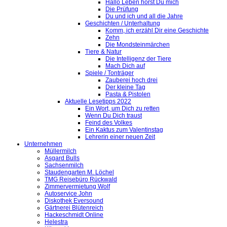
Hallo Leben hörst Du mich
Die Prüfung
Du und ich und all die Jahre
Geschichten / Unterhaltung
Komm, ich erzähl Dir eine Geschichte
Zehn
Die Mondsteinmärchen
Tiere & Natur
Die Intelligenz der Tiere
Mach Dich auf
Spiele / Tonträger
Zauberei hoch drei
Der kleine Tag
Pasta & Pistolen
Aktuelle Lesetipps 2022
Ein Wort, um Dich zu retten
Wenn Du Dich traust
Feind des Volkes
Ein Kaktus zum Valentinstag
Lehrerin einer neuen Zeit
Unternehmen
Müllermilch
Asgard Bulls
Sachsenmilch
Staudengarten M. Löchel
TMG Reisebüro Rückwald
Zimmervermietung Wolf
Autoservice John
Diskothek Eversound
Gärtnerei Blütenreich
Hackeschmidt Online
Helestra