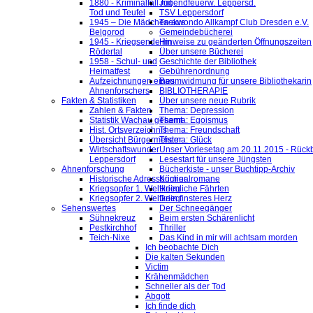
1880 - Kriminalfall mit
Jugendfeuerw. Leppersd.
Tod und Teufel
TSV Leppersdorf
1945 – Die Mädchen aus
Taekwondo Allkampf Club Dresden e.V.
Belgorod
Gemeindebücherei
1945 - Kriegsende im
Hinweise zu geänderten Öffnungszeiten
Rödertal
Über unsere Bücherei
1958 - Schul- und
Geschichte der Bibliothek
Heimatfest
Gebührenordnung
Aufzeichnungen eines
Baumwidmung für unsere Bibliothekarin
Ahnenforschers
BIBLIOTHERAPIE
Fakten & Statistiken
Über unsere neue Rubrik
Zahlen & Fakten
Thema: Depression
Statistik Wachau gesamt
Thema: Egoismus
Hist. Ortsverzeichnis
Thema: Freundschaft
Übersicht Bürgermeister
Thema: Glück
Wirtschaftswunder
Unser Vorlesetag am 20.11.2015 - Rückb
Leppersdorf
Lesestart für unsere Jüngsten
Ahnenforschung
Bücherkiste - unser Buchtipp-Archiv
Historische Adressbücher
Kriminalromane
Kriegsopfer 1. Weltkrieg
Heimliche Fährten
Kriegsopfer 2. Weltkrieg
Dein finsteres Herz
Sehenswertes
Der Schneegänger
Sühnekreuz
Beim ersten Schärenlicht
Pestkirchhof
Thriller
Teich-Nixe
Das Kind in mir will achtsam morden
Ich beobachte Dich
Die kalten Sekunden
Victim
Krähenmädchen
Schneller als der Tod
Abgott
Ich finde dich