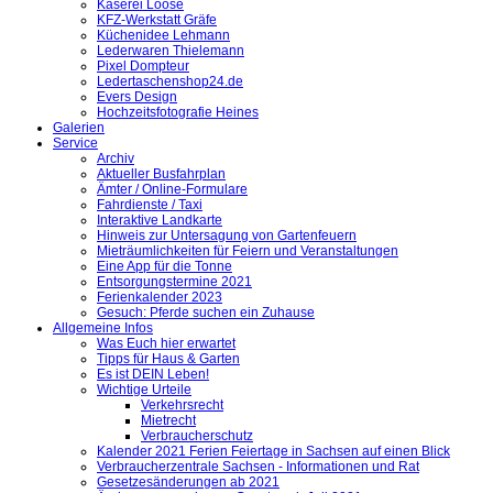
Käserei Loose
KFZ-Werkstatt Gräfe
Küchenidee Lehmann
Lederwaren Thielemann
Pixel Dompteur
Ledertaschenshop24.de
Evers Design
Hochzeitsfotografie Heines
Galerien
Service
Archiv
Aktueller Busfahrplan
Ämter / Online-Formulare
Fahrdienste / Taxi
Interaktive Landkarte
Hinweis zur Untersagung von Gartenfeuern
Mieträumlichkeiten für Feiern und Veranstaltungen
Eine App für die Tonne
Entsorgungstermine 2021
Ferienkalender 2023
Gesuch: Pferde suchen ein Zuhause
Allgemeine Infos
Was Euch hier erwartet
Tipps für Haus & Garten
Es ist DEIN Leben!
Wichtige Urteile
Verkehrsrecht
Mietrecht
Verbraucherschutz
Kalender 2021 Ferien Feiertage in Sachsen auf einen Blick
Verbraucherzentrale Sachsen - Informationen und Rat
Gesetzesänderungen ab 2021