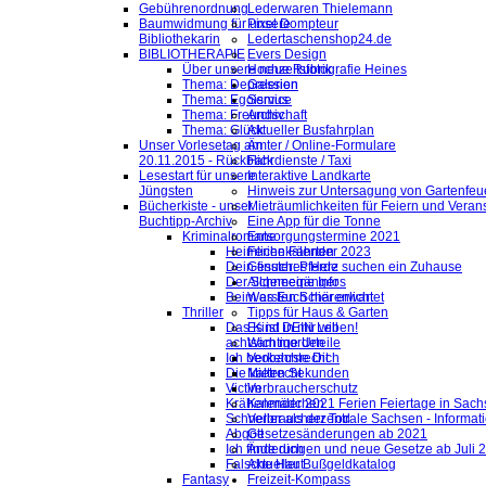
Gebührenordnung
Lederwaren Thielemann
Baumwidmung für unsere
Pixel Dompteur
Bibliothekarin
Ledertaschenshop24.de
BIBLIOTHERAPIE
Evers Design
Über unsere neue Rubrik
Hochzeitsfotografie Heines
Thema: Depression
Galerien
Thema: Egoismus
Service
Thema: Freundschaft
Archiv
Thema: Glück
Aktueller Busfahrplan
Unser Vorlesetag am
Ämter / Online-Formulare
20.11.2015 - Rückblick
Fahrdienste / Taxi
Lesestart für unsere
Interaktive Landkarte
Jüngsten
Hinweis zur Untersagung von Gartenfeu
Bücherkiste - unser
Mieträumlichkeiten für Feiern und Veran
Buchtipp-Archiv
Eine App für die Tonne
Kriminalromane
Entsorgungstermine 2021
Heimliche Fährten
Ferienkalender 2023
Dein finsteres Herz
Gesuch: Pferde suchen ein Zuhause
Der Schneegänger
Allgemeine Infos
Beim ersten Schärenlicht
Was Euch hier erwartet
Thriller
Tipps für Haus & Garten
Das Kind in mir will
Es ist DEIN Leben!
achtsam morden
Wichtige Urteile
Ich beobachte Dich
Verkehrsrecht
Die kalten Sekunden
Mietrecht
Victim
Verbraucherschutz
Krähenmädchen
Kalender 2021 Ferien Feiertage in Sachs
Schneller als der Tod
Verbraucherzentrale Sachsen - Informat
Abgott
Gesetzesänderungen ab 2021
Ich finde dich
Änderungen und neue Gesetze ab Juli 
Falsche Haut
Aktueller Bußgeldkatalog
Fantasy
Freizeit-Kompass