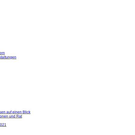
ern
staltungen
en auf einen Blick
ionen und Rat
2021