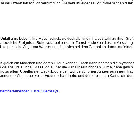
se der Ozean tatsächlich verbirgt und wie sehr ihr eigenes Schicksal mit den dun
nfall um's Leben. Ihre Mutter schickt sie deshalb für ein halbes Jahr zu ihrer Groß
hreckliche Ereignis in Ruhe verarbeiten kann. Zuerst ist sie von diesem Vorschlag 
at sie panische Angst vor Wasser und fühlt sich bei dem Gedanken daran, auf einer
h gleich ein Mädchen und deren Clique kennen. Doch dann nehmen die mysteriös
rückte alte Frau Unheil, das Elodie über die Kanalinseln bringen würde, dann geschi
und zu allem Überfluss entdeckt Elodie den wunderschönen Jungen aus ihren Träu
annendes Abenteuer voller Freundschaft, Liebe und den erbitterten Kampf um den 
 atemberaubenden Küste Guernseys