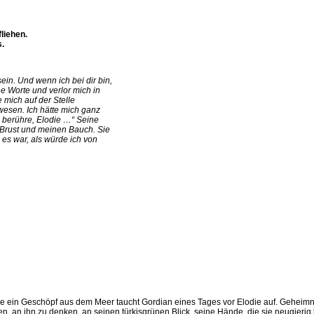
liehen.
s.
ein. Und wenn ich bei dir bin,
ne Worte und verlor mich in
e mich auf der Stelle
esen. Ich hätte mich ganz
h berühre, Elodie …“ Seine
 Brust und meinen Bauch. Sie
 es war, als würde ich von
e ein Geschöpf aus dem Meer taucht Gordian eines Tages vor Elodie auf. Geheimni
en, an ihn zu denken, an seinen türkisgrünen Blick, seine Hände, die sie neugieri