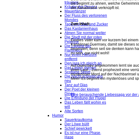
träumen
sie beginnt zu ahnen, welche Geheimnis
Kräuter der Provinz
der Kanalinseln verknüpft ist.
Mauertänzer
Der Fluss des verlorenen
Mondes
Zum Inhalt:
Tage wie Salz und Zucker
Das Kastanienhaus
Atmen Sie normal weiter
Die Stadt mit der roten
Elodies Vater kam vor kurzem bei einem U
Pelerine
Kanalinsel Guernsey, damit sie dieses sc
Die Lagune der
begeistert, denn seit sie denken kann h
Flamingos
zu sein, gar nicht wohl!
Nur einen Horizont
entfernt
Den lass ich gleich an
Auf Guernsey angekommen lernt sie auc
Das Leben drehen
ihren Lauf... Zuerst prophezeit eine ver
Scotland Street
mysteriöser Mord auf der Nachbarinsel 
Die Nacht schreibt uns
Meer! Es beginnt ein mysteriöses und sp
neu
Tanz auf Glas
Der Poet der kleinen
Dinge
Eine berauschende Liebessaga vor der
Die Erfindung der Flügel
Das Leben fällt wohin es
will
Alte Sorten
Humor
Sauerkrautkoma
Der Löwe büllt
Schief gewickelt
Es ist nur eine Phase,
Hase