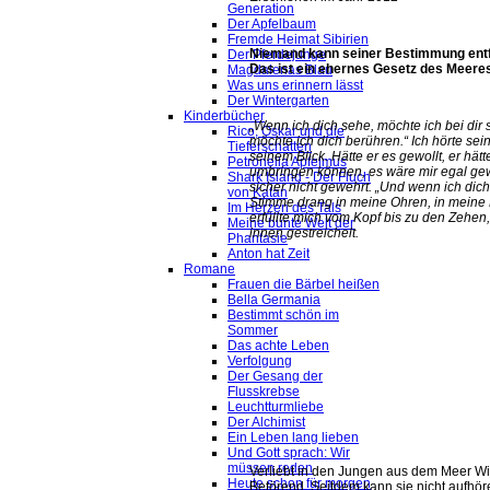
Generation
Der Apfelbaum
Fremde Heimat Sibirien
Niemand kann seiner Bestimmung entf
Der Pferdejunge
Das ist ein ehernes Gesetz des Meere
Magdalenas Blau
Was uns erinnern lässt
Der Wintergarten
Kinderbücher
„Wenn ich dich sehe, möchte ich bei dir s
Rico, Oskar und die
möchte ich dich berühren.“ Ich hörte sei
Tieferschatten
seinem Blick. Hätte er es gewollt, er hätt
Petronella Apfelmus
umbringen können, es wäre mir egal gew
Shark Island - Der Fluch
sicher nicht gewehrt. „Und wenn ich dic
von Katan
Stimme drang in meine Ohren, in meine
Im Herzen des Tals
erfüllte mich vom Kopf bis zu den Zehen,
Meine bunte Welt der
innen gestreichelt.
Phantasie
Anton hat Zeit
Romane
Frauen die Bärbel heißen
Bella Germania
Bestimmt schön im
Sommer
Das achte Leben
Verfolgung
Der Gesang der
Flusskrebse
Leuchtturmliebe
Der Alchimist
Ein Leben lang lieben
Und Gott sprach: Wir
müssen reden
Verliebt in den Jungen aus dem Meer Wi
Heute schon für morgen
Betörend. Seitdem kann sie nicht aufhör