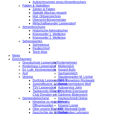
Aufzeichnungen eines Ahnenforschers
Fakten & Statistiken
Zahlen & Fakten
Statistik Wachau gesamt
Hist. Ortsverzeichnis
Übersicht Bürgermeister
Wirtschaftswunder Leppersdorf
Ahnenforschung
Historische Adressbücher
Kriegsopfer 1. Weltkrieg
Kriegsopfer 2. Weltkrieg
Sehenswertes
Sühnekreuz
Pestkirchhof
Teich-Nixe
News
Einrichtungen
Grundschule Leppersdorf
Unternehmen
Kinderhaus Leppersdorf
Müllermilch
Ev.-Luth. Kirchgemeinde
Asgard Bulls
Arzt
Sachsenmilch
Vereine
Staudengarten M. Löchel
Dorfclub Leppersdorf e.V.
TMG Reisebüro Rückwald
Jugendfeuerw. Leppersd.
Zimmervermietung Wolf
TSV Leppersdorf
Autoservice John
Taekwondo Allkampf
Diskothek Eversound
Club Dresden e.V.
Gärtnerei Blütenreich
Gemeindebücherei
Hackeschmidt Online
Hinweise zu geänderten
Helestra
Öffnungszeiten
Käserei Loose
Über unsere Bücherei
KFZ-Werkstatt Gräfe
Geschichte der Bibliothek
Küchenidee Lehmann