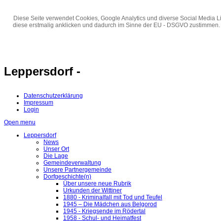
Diese Seite verwendet Cookies, Google Analytics und diverse Social Media Li
diese erstmalig anklicken und dadurch im Sinne der EU - DSGVO zustimmen.
Leppersdorf -
Datenschutzerklärung
Impressum
Login
Open menu
Leppersdorf
News
Unser Ort
Die Lage
Gemeindeverwaltung
Unsere Partnergemeinde
Dorfgeschichte(n)
Über unsere neue Rubrik
Urkunden der Wittiner
1880 - Kriminalfall mit Tod und Teufel
1945 – Die Mädchen aus Belgorod
1945 - Kriegsende im Rödertal
1958 - Schul- und Heimatfest