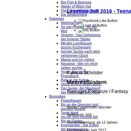
Big Fish & Begonia
Atelier of Witch Hat
Lesetipp Juli 2016 - Tee
Die Dämonenakademie
Die Bestimmung
Ratgeber
Weihnachten
So viel Freude - so viel
Wut
Shaolin - Das Geheimnis
der inneren Stärke
Mit den Landfrauen
durchs Küchenjahr
Auf der Suche nach dem
verlorenen Glück
Mama und ich nähen
Neuland - Wie ich mich
selber suchte ...
Yoga - Das große
Patricia Schröder
Praxisbuch
Rein in die Natur
Meeresflüstern
Glück kommt selten allein
Der Junge, der Maulwurf,
Teenager-Romanze / Fantasy
der Fuchs und das Pferd
Biografien
Powerfrauen
Bis an die Grenzen und
Verlag Coppenrath, Münster
darüber hinaus
Tante Martl
Seitenzahl: 408
Als ich vom Himmel fiel
Bin im Garten...
Altersempfehlung: ab 12 Jahren
Kriegsenkel - Die Erben
der vergessenen
Erschienen im Jahr 2012