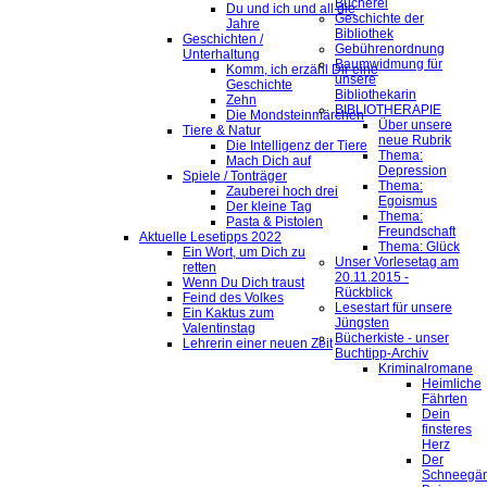
Bücherei
Du und ich und all die
Geschichte der
Jahre
Bibliothek
Geschichten /
Gebührenordnung
Unterhaltung
Baumwidmung für
Komm, ich erzähl Dir eine
unsere
Geschichte
Bibliothekarin
Zehn
BIBLIOTHERAPIE
Die Mondsteinmärchen
Über unsere
Tiere & Natur
neue Rubrik
Die Intelligenz der Tiere
Thema:
Mach Dich auf
Depression
Spiele / Tonträger
Thema:
Zauberei hoch drei
Egoismus
Der kleine Tag
Thema:
Pasta & Pistolen
Freundschaft
Aktuelle Lesetipps 2022
Thema: Glück
Ein Wort, um Dich zu
Unser Vorlesetag am
retten
20.11.2015 -
Wenn Du Dich traust
Rückblick
Feind des Volkes
Lesestart für unsere
Ein Kaktus zum
Jüngsten
Valentinstag
Bücherkiste - unser
Lehrerin einer neuen Zeit
Buchtipp-Archiv
Kriminalromane
Heimliche
Fährten
Dein
finsteres
Herz
Der
Schneegä