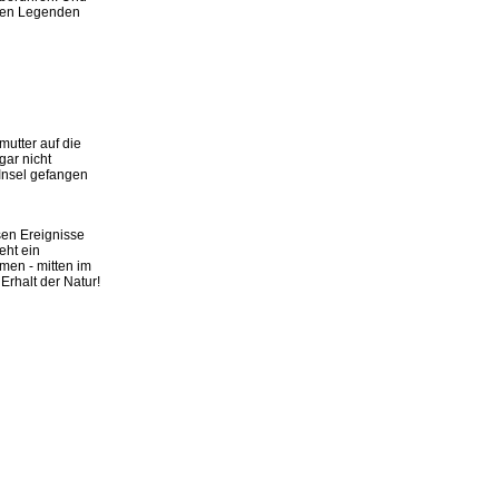
klen Legenden
mutter auf die
gar nicht
 Insel gefangen
en Ereignisse
eht ein
men - mitten im
Erhalt der Natur!