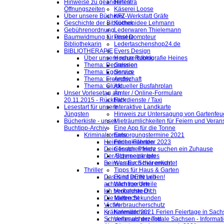
Hinweise zu geänderten
Helestra
Öffnungszeiten
Käserei Loose
Über unsere Bücherei
KFZ-Werkstatt Gräfe
Geschichte der Bibliothek
Küchenidee Lehmann
Gebührenordnung
Lederwaren Thielemann
Baumwidmung für unsere
Pixel Dompteur
Bibliothekarin
Ledertaschenshop24.de
BIBLIOTHERAPIE
Evers Design
Über unsere neue Rubrik
Hochzeitsfotografie Heines
Thema: Depression
Galerien
Thema: Egoismus
Service
Thema: Freundschaft
Archiv
Thema: Glück
Aktueller Busfahrplan
Unser Vorlesetag am
Ämter / Online-Formulare
20.11.2015 - Rückblick
Fahrdienste / Taxi
Lesestart für unsere
Interaktive Landkarte
Jüngsten
Hinweis zur Untersagung von Gartenfeu
Bücherkiste - unser
Mieträumlichkeiten für Feiern und Veran
Buchtipp-Archiv
Eine App für die Tonne
Kriminalromane
Entsorgungstermine 2021
Heimliche Fährten
Ferienkalender 2023
Dein finsteres Herz
Gesuch: Pferde suchen ein Zuhause
Der Schneegänger
Allgemeine Infos
Beim ersten Schärenlicht
Was Euch hier erwartet
Thriller
Tipps für Haus & Garten
Das Kind in mir will
Es ist DEIN Leben!
achtsam morden
Wichtige Urteile
Ich beobachte Dich
Verkehrsrecht
Die kalten Sekunden
Mietrecht
Victim
Verbraucherschutz
Krähenmädchen
Kalender 2021 Ferien Feiertage in Sachs
Schneller als der Tod
Verbraucherzentrale Sachsen - Informat