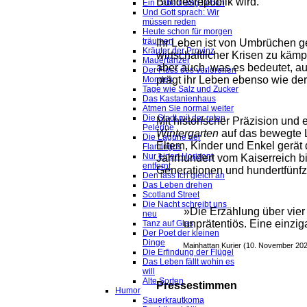
Bundesrepublik wird.
Ein Leben lang lieben
Und Gott sprach: Wir
müssen reden
Heute schon für morgen
träumen
Ihr Leben ist von Umbrüchen ge
Kräuter der Provinz
wirtschaftlicher Krisen zu käm
Mauertänzer
aber auch, was es bedeutet, au
Der Fluss des verlorenen
prägt ihr Leben ebenso wie der
Mondes
Tage wie Salz und Zucker
Das Kastanienhaus
Atmen Sie normal weiter
Die Stadt mit der roten
Mit historischer Präzision und 
Pelerine
Wintergarten
auf das bewegte L
Die Lagune der
Eltern, Kinder und Enkel gerät 
Flamingos
Nur einen Horizont
Jahrhundert vom Kaiserreich bi
entfernt
Generationen und hundertfünfz
Den lass ich gleich an
Das Leben drehen
Scotland Street
Die Nacht schreibt uns
»Die Erzählung über vier
neu
unprätentiös. Eine einzig
Tanz auf Glas
Der Poet der kleinen
Dinge
Mainhattan Kurier (10. November 20
Die Erfindung der Flügel
Das Leben fällt wohin es
will
Alte Sorten
Pressestimmen
Humor
Sauerkrautkoma