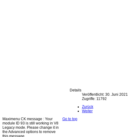
Details
Veröffentlicht: 30. Juni 2021
Zugriffe: 11792
Zurück
Weiter
Maximenu CK message : Your
Go to top
module ID 93 is still working in V8
Legacy mode. Please change it in
the Advanced options to remove
this message.