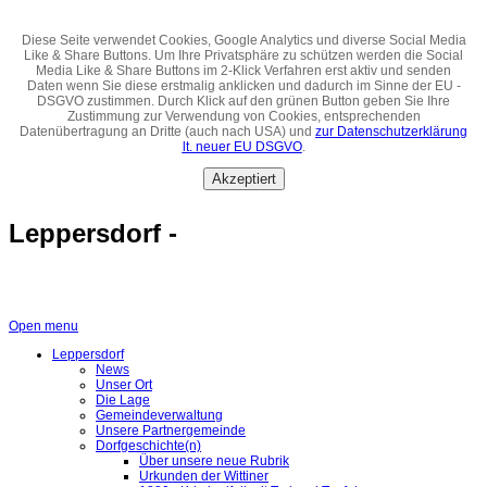
Diese Seite verwendet Cookies, Google Analytics und diverse Social Media
Like & Share Buttons. Um Ihre Privatsphäre zu schützen werden die Social
Media Like & Share Buttons im 2-Klick Verfahren erst aktiv und senden
Daten wenn Sie diese erstmalig anklicken und dadurch im Sinne der EU -
DSGVO zustimmen. Durch Klick auf den grünen Button geben Sie Ihre
Zustimmung zur Verwendung von Cookies, entsprechenden
Datenübertragung an Dritte (auch nach USA) und
zur Datenschutzerklärung
lt. neuer EU DSGVO
.
Akzeptiert
Leppersdorf -
Open menu
Leppersdorf
News
Unser Ort
Die Lage
Gemeindeverwaltung
Unsere Partnergemeinde
Dorfgeschichte(n)
Über unsere neue Rubrik
Urkunden der Wittiner