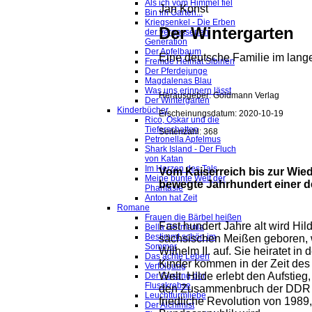
Als ich vom Himmel fiel
Jan Konst
Bin im Garten...
Kriegsenkel - Die Erben
Der Wintergarten
der vergessenen
Generation
Der Apfelbaum
Eine deutsche Familie im lang
Fremde Heimat Sibirien
Der Pferdejunge
Magdalenas Blau
Was uns erinnern lässt
Herausgeber: Goldmann Verlag
Der Wintergarten
Kinderbücher
Erscheinungsdatum: 2020-10-19
Rico, Oskar und die
Tieferschatten
Seitenzahl: 368
Petronella Apfelmus
Shark Island - Der Fluch
von Katan
Im Herzen des Tals
Vom Kaiserreich bis zur Wie
Meine bunte Welt der
bewegte Jahrhundert einer d
Phantasie
Anton hat Zeit
Romane
Frauen die Bärbel heißen
Fast hundert Jahre alt wird Hi
Bella Germania
Bestimmt schön im
sächsischen Meißen geboren, w
Sommer
Wilhelm II. auf. Sie heiratet in
Das achte Leben
Kinder kommen in der Zeit des
Verfolgung
Welt. Hilde erlebt den Aufstieg
Der Gesang der
Flusskrebse
den Zusammenbruch der DDR – 
Leuchtturmliebe
friedliche Revolution von 1989,
Der Alchimist