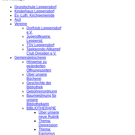
Grundschule Leppersdorf
Kinderhaus Leppersdorf
Ev.-Luth. Kirchgemeinde
Arzt
Vereine
Dorfclub Leppersdorf
e.V.
Jugendfeuerw.
Leppersd.
TSV Leppersdorf
Taekwondo Allkampf
Club Dresden e.V.
Gemeindebücherei
Hinweise zu
geänderten
Öffnungszeiten
Über unsere
Bücherei
Geschichte der
Bibliothek
Gebührenordnung
Baumwidmung für
unsere
Bibliothekarin
BIBLIOTHERAPIE
Über unsere
neue Rubrik
Thema:
Depression
Thema:
Egoismus