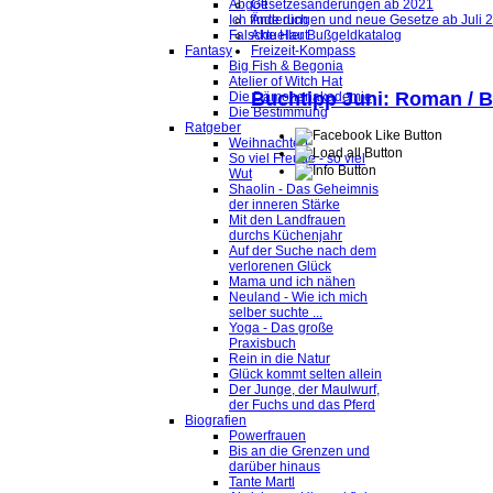
Abgott
Gesetzesänderungen ab 2021
Ich finde dich
Änderungen und neue Gesetze ab Juli 
Falsche Haut
Aktueller Bußgeldkatalog
Fantasy
Freizeit-Kompass
Big Fish & Begonia
Atelier of Witch Hat
Buchtipp Juni: Roman / B
Die Dämonenakademie
Die Bestimmung
Ratgeber
Weihnachten
So viel Freude - so viel
Wut
Shaolin - Das Geheimnis
der inneren Stärke
Mit den Landfrauen
durchs Küchenjahr
Auf der Suche nach dem
verlorenen Glück
Mama und ich nähen
Neuland - Wie ich mich
selber suchte ...
Yoga - Das große
Praxisbuch
Rein in die Natur
Glück kommt selten allein
Der Junge, der Maulwurf,
der Fuchs und das Pferd
Biografien
Powerfrauen
Bis an die Grenzen und
darüber hinaus
Tante Martl