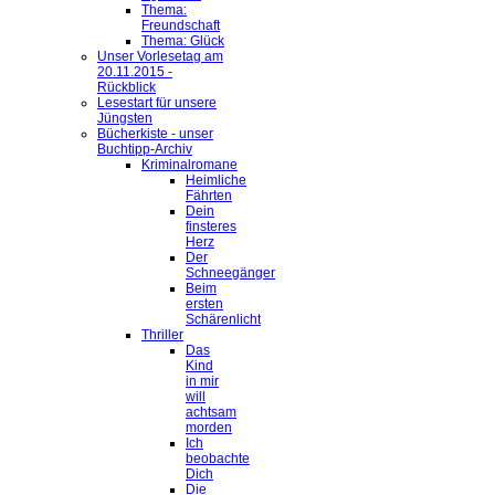
Thema:
Freundschaft
Thema: Glück
Unser Vorlesetag am
20.11.2015 -
Rückblick
Lesestart für unsere
Jüngsten
Bücherkiste - unser
Buchtipp-Archiv
Kriminalromane
Heimliche
Fährten
Dein
finsteres
Herz
Der
Schneegänger
Beim
ersten
Schärenlicht
Thriller
Das
Kind
in mir
will
achtsam
morden
Ich
beobachte
Dich
Die