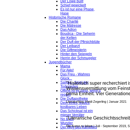
Der Löwe büllt
Schief gewickelt
Es ist nur eine Phase,
Hase
Historische Romane
Die Charité
Die Mätresse
Das Adlon
Boudica - Die Seherin
der Kelten
Der Duft der Pfirsichblüte
Der Leibarzt
Die Giftmeisterin
Hinter den Spiegeln
Herrin der Schmuggler
Jugendbücher
Mama
Für Akki!
Das Freu - Wahres
Glück...
Saligia - Spiel der
"Historisch super recherchiert
Todsünden
Wissensvermittlung vom Feinste
Offline ist es nass, wenn's
prima
Einheit. Vier Generation
regnet
Die Duftapotheke
Literaturblog, Heidi Zegerling | Januar 2021
Dein eines, wildes,
kostbares Leben
Das Schicksal ist ein
mieser Verräter
"Literarische Geschichtsschre
No & Ich
Wunder
Die Kunst zu leben | Juli - September 2019, 
Der Weg des Kämpfers