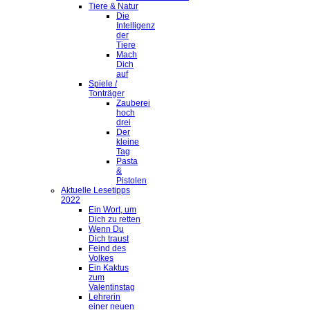
Tiere & Natur
Die
Intelligenz
der
Tiere
Mach
Dich
auf
Spiele /
Tonträger
Zauberei
hoch
drei
Der
kleine
Tag
Pasta
&
Pistolen
Aktuelle Lesetipps
2022
Ein Wort, um
Dich zu retten
Wenn Du
Dich traust
Feind des
Volkes
Ein Kaktus
zum
Valentinstag
Lehrerin
einer neuen