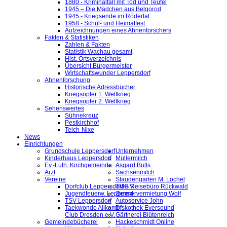
1880 - Kriminalfall mit Tod und Teufel
1945 – Die Mädchen aus Belgorod
1945 - Kriegsende im Rödertal
1958 - Schul- und Heimatfest
Aufzeichnungen eines Ahnenforschers
Fakten & Statistiken
Zahlen & Fakten
Statistik Wachau gesamt
Hist. Ortsverzeichnis
Übersicht Bürgermeister
Wirtschaftswunder Leppersdorf
Ahnenforschung
Historische Adressbücher
Kriegsopfer 1. Weltkrieg
Kriegsopfer 2. Weltkrieg
Sehenswertes
Sühnekreuz
Pestkirchhof
Teich-Nixe
News
Einrichtungen
Grundschule Leppersdorf
Unternehmen
Kinderhaus Leppersdorf
Müllermilch
Ev.-Luth. Kirchgemeinde
Asgard Bulls
Arzt
Sachsenmilch
Vereine
Staudengarten M. Löchel
Dorfclub Leppersdorf e.V.
TMG Reisebüro Rückwald
Jugendfeuerw. Leppersd.
Zimmervermietung Wolf
TSV Leppersdorf
Autoservice John
Taekwondo Allkampf
Diskothek Eversound
Club Dresden e.V.
Gärtnerei Blütenreich
Gemeindebücherei
Hackeschmidt Online