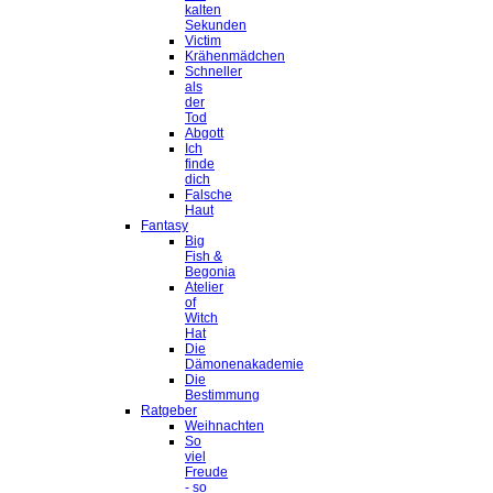
kalten
Sekunden
Victim
Krähenmädchen
Schneller
als
der
Tod
Abgott
Ich
finde
dich
Falsche
Haut
Fantasy
Big
Fish &
Begonia
Atelier
of
Witch
Hat
Die
Dämonenakademie
Die
Bestimmung
Ratgeber
Weihnachten
So
viel
Freude
- so