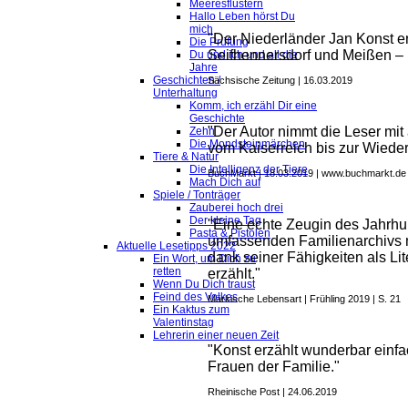
Meeresflüstern
Hallo Leben hörst Du
mich
"Der Niederländer Jan Konst e
Die Prüfung
Seifhennersdorf und Meißen – 
Du und ich und all die
Jahre
Geschichten /
Sächsische Zeitung | 16.03.2019
Unterhaltung
Komm, ich erzähl Dir eine
Geschichte
"Der Autor nimmt die Leser mit 
Zehn
Die Mondsteinmärchen
vom Kaiserreich bis zur Wieder
Tiere & Natur
Die Intelligenz der Tiere
BuchMarkt | 18.03.2019 | www.buchmarkt.d
Mach Dich auf
Spiele / Tonträger
Zauberei hoch drei
Der kleine Tag
"Eine echte Zeugin des Jahrh
Pasta & Pistolen
umfassenden Familienarchivs 
Aktuelle Lesetipps 2022
dank seiner Fähigkeiten als Li
Ein Wort, um Dich zu
retten
erzählt."
Wenn Du Dich traust
Feind des Volkes
Märkische Lebensart | Frühling 2019 | S. 21
Ein Kaktus zum
Valentinstag
Lehrerin einer neuen Zeit
"Konst erzählt wunderbar einfac
Frauen der Familie."
Rheinische Post | 24.06.2019