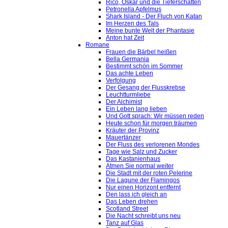
Rico, Oskar und die Tieferschatten
Petronella Apfelmus
Shark Island - Der Fluch von Katan
Im Herzen des Tals
Meine bunte Welt der Phantasie
Anton hat Zeit
Romane
Frauen die Bärbel heißen
Bella Germania
Bestimmt schön im Sommer
Das achte Leben
Verfolgung
Der Gesang der Flusskrebse
Leuchtturmliebe
Der Alchimist
Ein Leben lang lieben
Und Gott sprach: Wir müssen reden
Heute schon für morgen träumen
Kräuter der Provinz
Mauertänzer
Der Fluss des verlorenen Mondes
Tage wie Salz und Zucker
Das Kastanienhaus
Atmen Sie normal weiter
Die Stadt mit der roten Pelerine
Die Lagune der Flamingos
Nur einen Horizont entfernt
Den lass ich gleich an
Das Leben drehen
Scotland Street
Die Nacht schreibt uns neu
Tanz auf Glas