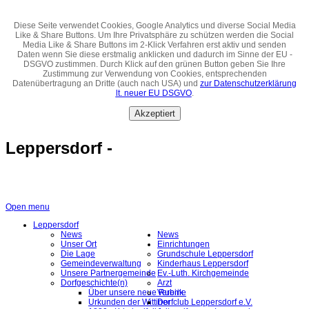
Diese Seite verwendet Cookies, Google Analytics und diverse Social Media
Like & Share Buttons. Um Ihre Privatsphäre zu schützen werden die Social
Media Like & Share Buttons im 2-Klick Verfahren erst aktiv und senden
Daten wenn Sie diese erstmalig anklicken und dadurch im Sinne der EU -
DSGVO zustimmen. Durch Klick auf den grünen Button geben Sie Ihre
Zustimmung zur Verwendung von Cookies, entsprechenden
Datenübertragung an Dritte (auch nach USA) und
zur Datenschutzerklärung
lt. neuer EU DSGVO
.
Akzeptiert
Leppersdorf -
Open menu
Leppersdorf
News
News
Unser Ort
Einrichtungen
Die Lage
Grundschule Leppersdorf
Gemeindeverwaltung
Kinderhaus Leppersdorf
Unsere Partnergemeinde
Ev.-Luth. Kirchgemeinde
Dorfgeschichte(n)
Arzt
Über unsere neue Rubrik
Vereine
Urkunden der Wittiner
Dorfclub Leppersdorf e.V.