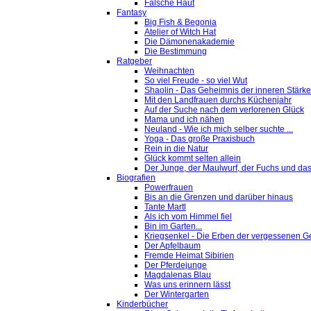
Falsche Haut
Fantasy
Big Fish & Begonia
Atelier of Witch Hat
Die Dämonenakademie
Die Bestimmung
Ratgeber
Weihnachten
So viel Freude - so viel Wut
Shaolin - Das Geheimnis der inneren Stärke
Mit den Landfrauen durchs Küchenjahr
Auf der Suche nach dem verlorenen Glück
Mama und ich nähen
Neuland - Wie ich mich selber suchte ...
Yoga - Das große Praxisbuch
Rein in die Natur
Glück kommt selten allein
Der Junge, der Maulwurf, der Fuchs und das
Biografien
Powerfrauen
Bis an die Grenzen und darüber hinaus
Tante Martl
Als ich vom Himmel fiel
Bin im Garten...
Kriegsenkel - Die Erben der vergessenen G
Der Apfelbaum
Fremde Heimat Sibirien
Der Pferdejunge
Magdalenas Blau
Was uns erinnern lässt
Der Wintergarten
Kinderbücher