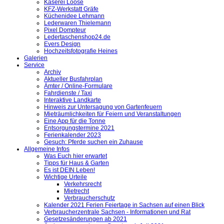
Käserei Loose
KFZ-Werkstatt Gräfe
Küchenidee Lehmann
Lederwaren Thielemann
Pixel Dompteur
Ledertaschenshop24.de
Evers Design
Hochzeitsfotografie Heines
Galerien
Service
Archiv
Aktueller Busfahrplan
Ämter / Online-Formulare
Fahrdienste / Taxi
Interaktive Landkarte
Hinweis zur Untersagung von Gartenfeuern
Mieträumlichkeiten für Feiern und Veranstaltungen
Eine App für die Tonne
Entsorgungstermine 2021
Ferienkalender 2023
Gesuch: Pferde suchen ein Zuhause
Allgemeine Infos
Was Euch hier erwartet
Tipps für Haus & Garten
Es ist DEIN Leben!
Wichtige Urteile
Verkehrsrecht
Mietrecht
Verbraucherschutz
Kalender 2021 Ferien Feiertage in Sachsen auf einen Blick
Verbraucherzentrale Sachsen - Informationen und Rat
Gesetzesänderungen ab 2021