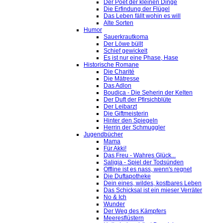
Der Poet der kleinen Dinge
Die Erfindung der Flügel
Das Leben fällt wohin es will
Alte Sorten
Humor
Sauerkrautkoma
Der Löwe büllt
Schief gewickelt
Es ist nur eine Phase, Hase
Historische Romane
Die Charité
Die Mätresse
Das Adlon
Boudica - Die Seherin der Kelten
Der Duft der Pfirsichblüte
Der Leibarzt
Die Giftmeisterin
Hinter den Spiegeln
Herrin der Schmuggler
Jugendbücher
Mama
Für Akki!
Das Freu - Wahres Glück...
Saligia - Spiel der Todsünden
Offline ist es nass, wenn's regnet
Die Duftapotheke
Dein eines, wildes, kostbares Leben
Das Schicksal ist ein mieser Verräter
No & Ich
Wunder
Der Weg des Kämpfers
Meeresflüstern