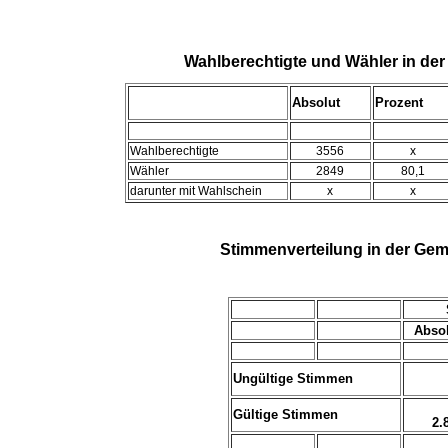
Wahlberechtigte und Wähler in d
Absolut
Prozent
Wahlberechtigte
3556
x
Wähler
2849
80,1
darunter mit Wahlschein
x
x
Stimmenverteilung in der Ge
Abso
Ungültige Stimmen
Gültige Stimmen
2.