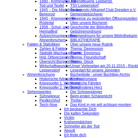
1880 - Kriminalfall mit
Jugendfeuerw. Leppersd.
Tod und Teufel
TSV Leppersdorf
1945 – Die Mädchen aus
Taekwondo Allkampf Club Dresden e.V.
Belgorod
Gemeindebücherei
1945 - Kriegsende im
Hinweise zu geänderten Öffnungszeiten
Rödertal
Über unsere Bücherei
1958 - Schul- und
Geschichte der Bibliothek
Heimatfest
Gebührenordnung
Aufzeichnungen eines
Baumwidmung für unsere Bibliothekarin
Ahnenforschers
BIBLIOTHERAPIE
Fakten & Statistiken
Über unsere neue Rubrik
Zahlen & Fakten
Thema: Depression
Statistik Wachau gesamt
Thema: Egoismus
Hist. Ortsverzeichnis
Thema: Freundschaft
Übersicht Bürgermeister
Thema: Glück
Wirtschaftswunder
Unser Vorlesetag am 20.11.2015 - Rückb
Leppersdorf
Lesestart für unsere Jüngsten
Ahnenforschung
Bücherkiste - unser Buchtipp-Archiv
Historische Adressbücher
Kriminalromane
Kriegsopfer 1. Weltkrieg
Heimliche Fährten
Kriegsopfer 2. Weltkrieg
Dein finsteres Herz
Sehenswertes
Der Schneegänger
Sühnekreuz
Beim ersten Schärenlicht
Pestkirchhof
Thriller
Teich-Nixe
Das Kind in mir will achtsam morden
Ich beobachte Dich
Die kalten Sekunden
Victim
Krähenmädchen
Schneller als der Tod
Abgott
Ich finde dich