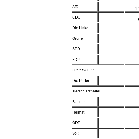
AfD
1
CDU
Die Linke
Grüne
SPD
FDP
Freie Wähler
Die Partei
Tierschujtzpartei
Familie
Heimat
ÖDP
Volt