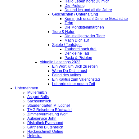
Hallo Leben hörst Du mich
Die Prüfung
Du und ich und all die Jahre
Geschichten / Unterhaltung
Komm, ich erzähl Dir eine Geschichte
Zehn
Die Mondsteinmärchen
Tiere & Natur
Die Intelligenz der Tiere
Mach Dich auf
Spiele / Tonträger
Zauberei hoch drei
Der kleine Tag
Pasta & Pistolen
Aktuelle Lesetipps 2022
Ein Wort, um Dich zu retten
Wenn Du Dich traust
Feind des Volkes
Ein Kaktus zum Valentinstag
Lehrerin einer neuen Zeit
Unternehmen
Müllermilch
Asgard Bulls
Sachsenmilch
Staudengarten M. Löchel
TMG Reisebüro Rückwald
Zimmervermietung Wolf
Autoservice John
Diskothek Eversound
Gärtnerei Blütenreich
Hackeschmidt Online
Helestra