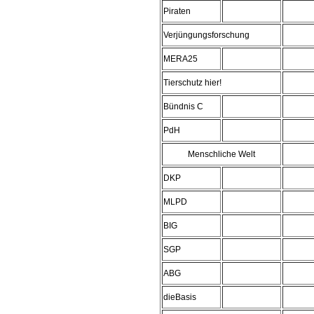
Piraten
Verjüngungsforschung
MERA25
Tierschutz hier!
Bündnis C
PdH
Menschliche Welt
DKP
MLPD
BIG
SGP
ABG
dieBasis