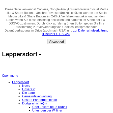
Diese Seite verwendet Cookies, Google Analytics und diverse Social Media
Like & Share Buttons. Um Ihre Privatsphäre zu schützen werden die Social
Media Like & Share Buttons im 2-Klick Verfahren erst aktiv und senden
Daten wenn Sie diese erstmalig anklicken und dadurch im Sinne der EU -
DSGVO zustimmen. Durch Klick auf den grünen Button geben Sie Ihre
Zustimmung zur Verwendung von Cookies, entsprechenden
Datenübertragung an Dritte (auch nach USA) und
zur Datenschutzerklärung
lt. neuer EU DSGVO
.
Akzeptiert
Leppersdorf -
Open menu
Leppersdorf
News
Unser Ort
Die Lage
Gemeindeverwaltung
Unsere Partnergemeinde
Dorfgeschichte(n)
Über unsere neue Rubrik
Urkunden der Wittiner