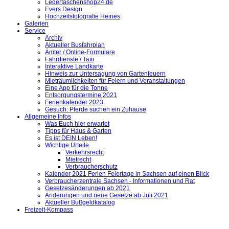
Ledertaschenshop24.de
Evers Design
Hochzeitsfotografie Heines
Galerien
Service
Archiv
Aktueller Busfahrplan
Ämter / Online-Formulare
Fahrdienste / Taxi
Interaktive Landkarte
Hinweis zur Untersagung von Gartenfeuern
Mieträumlichkeiten für Feiern und Veranstaltungen
Eine App für die Tonne
Entsorgungstermine 2021
Ferienkalender 2023
Gesuch: Pferde suchen ein Zuhause
Allgemeine Infos
Was Euch hier erwartet
Tipps für Haus & Garten
Es ist DEIN Leben!
Wichtige Urteile
Verkehrsrecht
Mietrecht
Verbraucherschutz
Kalender 2021 Ferien Feiertage in Sachsen auf einen Blick
Verbraucherzentrale Sachsen - Informationen und Rat
Gesetzesänderungen ab 2021
Änderungen und neue Gesetze ab Juli 2021
Aktueller Bußgeldkatalog
Freizeit-Kompass