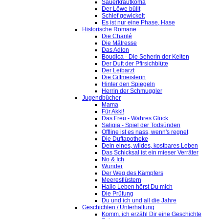
Sauerkrautkoma
Der Löwe büllt
Schief gewickelt
Es ist nur eine Phase, Hase
Historische Romane
Die Charité
Die Mätresse
Das Adlon
Boudica - Die Seherin der Kelten
Der Duft der Pfirsichblüte
Der Leibarzt
Die Giftmeisterin
Hinter den Spiegeln
Herrin der Schmuggler
Jugendbücher
Mama
Für Akki!
Das Freu - Wahres Glück...
Saligia - Spiel der Todsünden
Offline ist es nass, wenn's regnet
Die Duftapotheke
Dein eines, wildes, kostbares Leben
Das Schicksal ist ein mieser Verräter
No & Ich
Wunder
Der Weg des Kämpfers
Meeresflüstern
Hallo Leben hörst Du mich
Die Prüfung
Du und ich und all die Jahre
Geschichten / Unterhaltung
Komm, ich erzähl Dir eine Geschichte