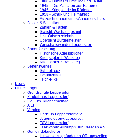
1880 - Kriminalfall mit Tod und Teufel
1945 – Die Mädchen aus Belgorod
1945 - Kriegsende im Rödertal
1958 - Schul- und Heimatfest
Aufzeichnungen eines Ahnenforschers
Fakten & Statistiken
Zahlen & Fakten
Statistik Wachau gesamt
Hist. Ortsverzeichnis
Übersicht Bürgermeister
Wirtschaftswunder Leppersdorf
Ahnenforschung
Historische Adressbücher
Kriegsopfer 1. Weltkrieg
Kriegsopfer 2. Weltkrieg
Sehenswertes
Sühnekreuz
Pestkirchhof
Teich-Nixe
News
Einrichtungen
Grundschule Leppersdorf
Kinderhaus Leppersdorf
Ev.-Luth. Kirchgemeinde
Arzt
Vereine
Dorfclub Leppersdorf e.V.
Jugendfeuerw. Leppersd.
TSV Leppersdorf
Taekwondo Allkampf Club Dresden e.V.
Gemeindebücherei
Hinweise zu geänderten Öffnungszeiten