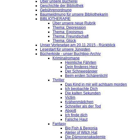
Über unsere Bücherei
Geschichte der Bibliothek
Gebührenordnung
Baumwidmung für unsere Bibliothekarin
BIBLIOTHERAPIE
Über unsere neue Rubrik
Thema: Depression
Thema: Egoismus
Thema: Freundschaft
Thema: Glück
Unser Vorlesetag am 20.11.2015 - Rückblick
Lesestart für unsere Jüngsten
Bücherkiste - unser Buchtipp-Archiv
Kriminalromane
Heimliche Fährten
Dein finsteres Herz
Der Schneegänger
Beim ersten Schärenlicht
Thriller
Das Kind in mir will achtsam morden
Ich beobachte Dich
Die kalten Sekunden
Victim
Krähenmädchen
Schneller als der Tod
Abgott
Ich finde dich
Falsche Haut
Fantasy
Big Fish & Begonia
Atelier of Witch Hat
Die Dämonenakademie