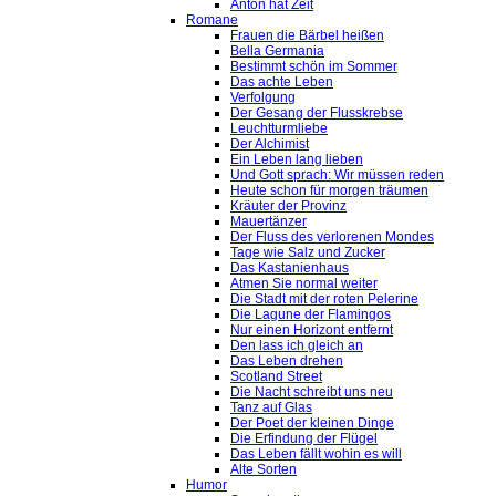
Anton hat Zeit
Romane
Frauen die Bärbel heißen
Bella Germania
Bestimmt schön im Sommer
Das achte Leben
Verfolgung
Der Gesang der Flusskrebse
Leuchtturmliebe
Der Alchimist
Ein Leben lang lieben
Und Gott sprach: Wir müssen reden
Heute schon für morgen träumen
Kräuter der Provinz
Mauertänzer
Der Fluss des verlorenen Mondes
Tage wie Salz und Zucker
Das Kastanienhaus
Atmen Sie normal weiter
Die Stadt mit der roten Pelerine
Die Lagune der Flamingos
Nur einen Horizont entfernt
Den lass ich gleich an
Das Leben drehen
Scotland Street
Die Nacht schreibt uns neu
Tanz auf Glas
Der Poet der kleinen Dinge
Die Erfindung der Flügel
Das Leben fällt wohin es will
Alte Sorten
Humor