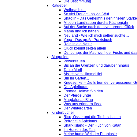
Die Bestimmung
Ratgeber
Weihnachten
So viel Freude - so viel Wut
Shaolin - Das Geheimnis der inneren Stärke
Mit den Landfrauen durchs Küchenjahr
Auf der Suche nach dem verlorenen Glück
Mama und ich nähen
Neuland - Wie ich mich selber suchte ...
Yoga - Das große Praxisbuch
Rein in die Natur
Glück kommt selten allein
Der Junge, der Maulwurf, der Fuchs und das
Biografien
Powerfrauen
Bis an die Grenzen und darüber hinaus
Tante Martl
Als ich vom Himmel fiel
Bin im Garten...
Kriegsenkel - Die Erben der vergessenen G
Der Apfelbaum
Fremde Heimat Sibirien
Der Pferdejunge
Magdalenas Blau
Was uns erinnern lässt
Der Wintergarten
Kinderbücher
Rico, Oskar und die Tieferschatten
Petronella Apfelmus
Shark Island - Der Fluch von Katan
Im Herzen des Tals
Meine bunte Welt der Phantasie