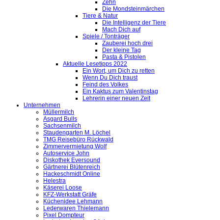
Zehn
Die Mondsteinmärchen
Tiere & Natur
Die Intelligenz der Tiere
Mach Dich auf
Spiele / Tonträger
Zauberei hoch drei
Der kleine Tag
Pasta & Pistolen
Aktuelle Lesetipps 2022
Ein Wort, um Dich zu retten
Wenn Du Dich traust
Feind des Volkes
Ein Kaktus zum Valentinstag
Lehrerin einer neuen Zeit
Unternehmen
Müllermilch
Asgard Bulls
Sachsenmilch
Staudengarten M. Löchel
TMG Reisebüro Rückwald
Zimmervermietung Wolf
Autoservice John
Diskothek Eversound
Gärtnerei Blütenreich
Hackeschmidt Online
Helestra
Käserei Loose
KFZ-Werkstatt Gräfe
Küchenidee Lehmann
Lederwaren Thielemann
Pixel Dompteur