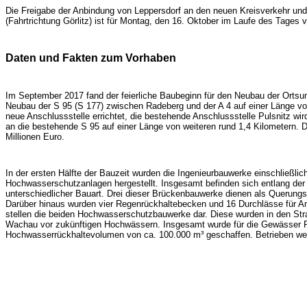
Die Freigabe der Anbindung von Leppersdorf an den neuen Kreisverkehr und 
(Fahrtrichtung Görlitz) ist für Montag, den 16. Oktober im Laufe des Tages 
Daten und Fakten zum Vorhaben
Im September 2017 fand der feierliche Baubeginn für den Neubau der Ortsu
Neubau der S 95 (S 177) zwischen Radeberg und der A 4 auf einer Länge von
neue Anschlussstelle errichtet, die bestehende Anschlussstelle Pulsnitz wir
an die bestehende S 95 auf einer Länge von weiteren rund 1,4 Kilometern. 
Millionen Euro.
In der ersten Hälfte der Bauzeit wurden die Ingenieurbauwerke einschließl
Hochwasserschutzanlagen hergestellt. Insgesamt befinden sich entlang de
unterschiedlicher Bauart. Drei dieser Brückenbauwerke dienen als Querung
Darüber hinaus wurden vier Regenrückhaltebecken und 16 Durchlässe für Amp
stellen die beiden Hochwasserschutzbauwerke dar. Diese wurden in den St
Wachau vor zukünftigen Hochwässern. Insgesamt wurde für die Gewässer Fa
Hochwasserrückhaltevolumen von ca. 100.000 m³ geschaffen. Betrieben w