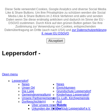
Diese Seite verwendet Cookies, Google Analytics und diverse Social Media
Like & Share Buttons. Um Ihre Privatsphäre zu schützen werden die Social
Media Like & Share Buttons im 2-Klick Verfahren erst aktiv und senden
Daten wenn Sie diese erstmalig anklicken und dadurch im Sinne der EU -
DSGVO zustimmen. Durch Klick auf den grünen Button geben Sie Ihre
Zustimmung zur Verwendung von Cookies, entsprechenden
Datenübertragung an Dritte (auch nach USA) und
zur Datenschutzerklärung
lt. neuer EU DSGVO
.
Akzeptiert
Leppersdorf -
Open menu
Leppersdorf
News
News
Unser Ort
Einrichtungen
Die Lage
Grundschule Leppersdorf
Gemeindeverwaltung
Kinderhaus Leppersdorf
Unsere Partnergemeinde
Ev.-Luth. Kirchgemeinde
Dorfgeschichte(n)
Arzt
Über unsere neue Rubrik
Vereine
Urkunden der Wittiner
Dorfclub Leppersdorf e.V.