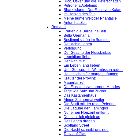
Rico, Oskar und die Tieferschatten
Petronella Apfelmus
Shark Island - Der Fluch von Katan
Im Herzen des Tals
Meine bunte Welt der Phantasie
Anton hat Zeit
Romane
Frauen die Bärbel heißen
Bella Germania
Bestimmt schön im Sommer
Das achte Leben
Verfolgung
Der Gesang der Flusskrebse
Leuchtturmliebe
Der Alchimist
Ein Leben lang lieben
Und Gott sprach: Wir müssen reden
Heute schon für morgen träumen
Kräuter der Provinz
Mauertänzer
Der Fluss des verlorenen Mondes
Tage wie Salz und Zucker
Das Kastanienhaus
Atmen Sie normal weiter
Die Stadt mit der roten Pelerine
Die Lagune der Flamingos
Nur einen Horizont entfernt
Den lass ich gleich an
Das Leben drehen
Scotland Street
Die Nacht schreibt uns neu
Tanz auf Glas