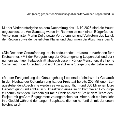
Am (noch) gesperrten Verbindungsabschnitt zwischen Leppersdorf un
Mit der Verkehrsfreigabe ab dem Nachmittag des 16.10.2023 sind die Haupt
abgeschlossen. Am Samstag wurde im Rahmen eines kleinen Bürgerfestes m
Verkehrsminister Martin Dulig sowie Vertreterinnen und Vertretern des La
der Region sowie der beteiligten Planer und Baufirmen der Abschluss des Gr
»Die Dresdner Ostumfahrung ist ein bedeutendes Infrastrukturvorhaben für 
Kretschmer, »Mit der Fertigstellung der Ortsumgehung Leppersdorf und der
nun ein wichtiger Teilabschnitt abgeschlossen. Für die Menschen, die hier l
Sicherheit in der Ortschaft und nicht zuletzt eine Steigerung der Lebensquali
»Mit der Fertigstellung der Ortsumgehung Leppersdorf sind wir der Gesamtf
In den Neubau der Ostumfahrung hat der Freistaat bereits 200 Millionen Euro 
ausstehenden Abschnitte werden es voraussichtlich rund 300 Millionen Euro 
Genehmigung und schließlich Umsetzung eines solch komplexen Großprojekte
zu berücksichtigen. Deshalb gilt mein Dank an dieser Stelle dem Team des
Projekt mit großem Engagement vorangetrieben hat. Aber auch ein herzlic
ihre Geduld während der langen Bauphase, die nun hoffentlich mit der erse
belohnt wird«.