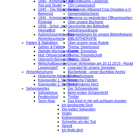
1880 - Kriminalfall mit
Jugendfeuerw. Leppersd.
Tod und Teufel
TSV Leppersdorf
1945 – Die Mädchen aus
Taekwondo Allkampf Club Dresden e.V.
Belgorod
Gemeindebücherei
1945 - Kriegsende im
Hinweise zu geänderten Öffnungszeiten
Rödertal
Über unsere Bücherei
1958 - Schul- und
Geschichte der Bibliothek
Heimatfest
Gebührenordnung
Aufzeichnungen eines
Baumwidmung für unsere Bibliothekarin
Ahnenforschers
BIBLIOTHERAPIE
Fakten & Statistiken
Über unsere neue Rubrik
Zahlen & Fakten
Thema: Depression
Statistik Wachau gesamt
Thema: Egoismus
Hist. Ortsverzeichnis
Thema: Freundschaft
Übersicht Bürgermeister
Thema: Glück
Wirtschaftswunder
Unser Vorlesetag am 20.11.2015 - Rückb
Leppersdorf
Lesestart für unsere Jüngsten
Ahnenforschung
Bücherkiste - unser Buchtipp-Archiv
Historische Adressbücher
Kriminalromane
Kriegsopfer 1. Weltkrieg
Heimliche Fährten
Kriegsopfer 2. Weltkrieg
Dein finsteres Herz
Sehenswertes
Der Schneegänger
Sühnekreuz
Beim ersten Schärenlicht
Pestkirchhof
Thriller
Teich-Nixe
Das Kind in mir will achtsam morden
Ich beobachte Dich
Die kalten Sekunden
Victim
Krähenmädchen
Schneller als der Tod
Abgott
Ich finde dich