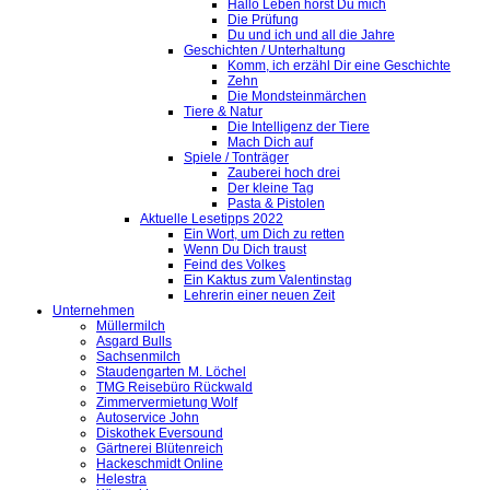
Hallo Leben hörst Du mich
Die Prüfung
Du und ich und all die Jahre
Geschichten / Unterhaltung
Komm, ich erzähl Dir eine Geschichte
Zehn
Die Mondsteinmärchen
Tiere & Natur
Die Intelligenz der Tiere
Mach Dich auf
Spiele / Tonträger
Zauberei hoch drei
Der kleine Tag
Pasta & Pistolen
Aktuelle Lesetipps 2022
Ein Wort, um Dich zu retten
Wenn Du Dich traust
Feind des Volkes
Ein Kaktus zum Valentinstag
Lehrerin einer neuen Zeit
Unternehmen
Müllermilch
Asgard Bulls
Sachsenmilch
Staudengarten M. Löchel
TMG Reisebüro Rückwald
Zimmervermietung Wolf
Autoservice John
Diskothek Eversound
Gärtnerei Blütenreich
Hackeschmidt Online
Helestra