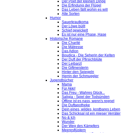
Der Poet der kleinen Dinge
Die Erfindung der Flügel
Das Leben fällt wohin es will
Alte Sorten
Humor
Sauerkrautkoma
Der Löwe büllt
Schief gewickelt
Es ist nur eine Phase, Hase
Historische Romane
Die Charité
Die Mätresse
Das Adlon
Boudica - Die Seherin der Kelten
Der Duft der Pfirsichblüte
Der Leibarzt
Die Giftmeisterin
Hinter den Spiegeln
Herrin der Schmuggler
Jugendbücher
Mama
Für Akki!
Das Freu - Wahres Glück...
Saligia - Spiel der Todsünden
Offline ist es nass, wenn's regnet
Die Duftapotheke
Dein eines, wildes, kostbares Leben
Das Schicksal ist ein mieser Verräter
No & Ich
Wunder
Der Weg des Kämpfers
Meeresflüstern