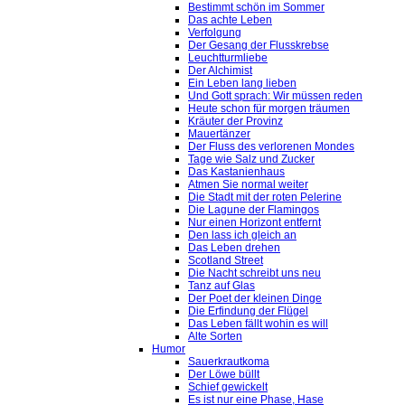
Bestimmt schön im Sommer
Das achte Leben
Verfolgung
Der Gesang der Flusskrebse
Leuchtturmliebe
Der Alchimist
Ein Leben lang lieben
Und Gott sprach: Wir müssen reden
Heute schon für morgen träumen
Kräuter der Provinz
Mauertänzer
Der Fluss des verlorenen Mondes
Tage wie Salz und Zucker
Das Kastanienhaus
Atmen Sie normal weiter
Die Stadt mit der roten Pelerine
Die Lagune der Flamingos
Nur einen Horizont entfernt
Den lass ich gleich an
Das Leben drehen
Scotland Street
Die Nacht schreibt uns neu
Tanz auf Glas
Der Poet der kleinen Dinge
Die Erfindung der Flügel
Das Leben fällt wohin es will
Alte Sorten
Humor
Sauerkrautkoma
Der Löwe büllt
Schief gewickelt
Es ist nur eine Phase, Hase