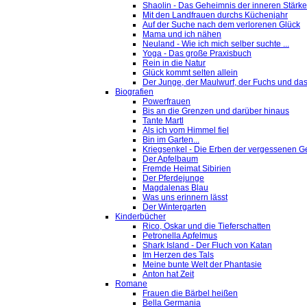
Shaolin - Das Geheimnis der inneren Stärke
Mit den Landfrauen durchs Küchenjahr
Auf der Suche nach dem verlorenen Glück
Mama und ich nähen
Neuland - Wie ich mich selber suchte ...
Yoga - Das große Praxisbuch
Rein in die Natur
Glück kommt selten allein
Der Junge, der Maulwurf, der Fuchs und das
Biografien
Powerfrauen
Bis an die Grenzen und darüber hinaus
Tante Martl
Als ich vom Himmel fiel
Bin im Garten...
Kriegsenkel - Die Erben der vergessenen G
Der Apfelbaum
Fremde Heimat Sibirien
Der Pferdejunge
Magdalenas Blau
Was uns erinnern lässt
Der Wintergarten
Kinderbücher
Rico, Oskar und die Tieferschatten
Petronella Apfelmus
Shark Island - Der Fluch von Katan
Im Herzen des Tals
Meine bunte Welt der Phantasie
Anton hat Zeit
Romane
Frauen die Bärbel heißen
Bella Germania