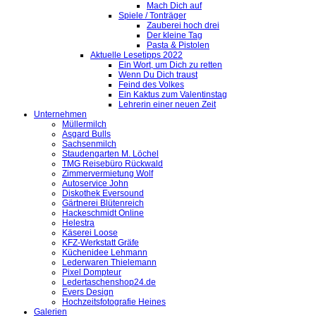
Mach Dich auf
Spiele / Tonträger
Zauberei hoch drei
Der kleine Tag
Pasta & Pistolen
Aktuelle Lesetipps 2022
Ein Wort, um Dich zu retten
Wenn Du Dich traust
Feind des Volkes
Ein Kaktus zum Valentinstag
Lehrerin einer neuen Zeit
Unternehmen
Müllermilch
Asgard Bulls
Sachsenmilch
Staudengarten M. Löchel
TMG Reisebüro Rückwald
Zimmervermietung Wolf
Autoservice John
Diskothek Eversound
Gärtnerei Blütenreich
Hackeschmidt Online
Helestra
Käserei Loose
KFZ-Werkstatt Gräfe
Küchenidee Lehmann
Lederwaren Thielemann
Pixel Dompteur
Ledertaschenshop24.de
Evers Design
Hochzeitsfotografie Heines
Galerien