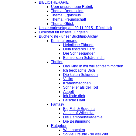
BIBLIOTHERAPIE
Über unsere neue Rubrik
Thema: Depression
Thema: Egoismus
Thema: Freundschaft
Thema: Glück
Unser Vorlesetag am 20.11.2015 - Rückblick
Lesestart für unsere Jüngsten
Bücherkiste - unser Buchtipp-Archiv
Kriminalromane
Heimliche Fährten
Dein finsteres Herz
Der Schneegänger
Beim ersten Schärenlicht
Thriller
Das Kind in mir will achtsam morden
Ich beobachte Dich
Die kalten Sekunden
Victim
Krähenmädchen
Schneller als der Tod
Abgott
Ich finde dich
Falsche Haut
Fantasy
Big Fish & Begonia
Atelier of Witch Hat
Die Dämonenakademie
Die Bestimmung
Ratgeber
Weihnachten
So viel Freude - so viel Wut