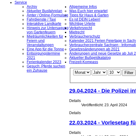
Service
Archiv
Allgemeine Infos
Aktueller Busfahrplan
Was Euch hier erwartet
Ämter / Online-Formulare
Tipps für Haus & Garten
Fahrdienste / Taxi
Es ist DEIN Leben!
Interaktive Landkarte
Wichtige Urteile
Hinweis zur Untersagung
Verkehrsrecht
von Gartenfeuern
Mietrecht
Mieträumlichkeiten für
Verbraucherschutz
Feiern und
Kalender 2021 Ferien Feiertage in Sachs
Veranstaltungen
Verbraucherzentrale Sachsen - Informat
Eine App für die Tonne
Gesetzesänderungen ab 2021
Entsorgungstermine
Änderungen und neue Gesetze ab Juli 
2021
Aktueller Bußgeldkatalog
Ferienkalender 2023
Freizeit-Kompass
Gesuch: Pferde suchen
ein Zuhause
Filter
29.04.2024 - Die Polizei 
Details
Veröffentlicht: 23. April 2024
Details
22.03.2024 - Vorlesetag fü
Details