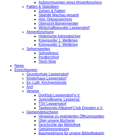
Aufzeichnungen eines Ahnenforschers
Fakten & Statistiken
Zahlen & Fakten
Statistik Wachau gesamt
Hist. Ortsverzeichnis
Übersicht Bürgermeister
Wirtschaftswunder Leppersdorf
Ahnenforschung
Historische Adressbücher
Kriegsopfer 1. Weltkrieg
Kriegsopfer 2. Weltkrieg
Sehenswertes
Sühnekreuz
Pestkirchhof
Teich-Nixe
News
Einrichtungen
Grundschule Leppersdorf
Kinderhaus Leppersdorf
Ev.-Luth. Kirchgemeinde
Arzt
Vereine
Dorfclub Leppersdorf e.V.
Jugendfeuerw. Leppersd.
TSV Leppersdorf
Taekwondo Allkampf Club Dresden e.V.
Gemeindebücherei
Hinweise zu geänderten Öffnungszeiten
Über unsere Bücherei
Geschichte der Bibliothek
Gebührenordnung
Baumwidmung für unsere Bibliothekarin