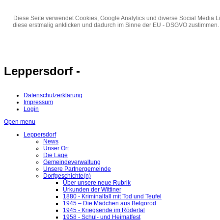
Diese Seite verwendet Cookies, Google Analytics und diverse Social Media Li
diese erstmalig anklicken und dadurch im Sinne der EU - DSGVO zustimmen.
Leppersdorf -
Datenschutzerklärung
Impressum
Login
Open menu
Leppersdorf
News
Unser Ort
Die Lage
Gemeindeverwaltung
Unsere Partnergemeinde
Dorfgeschichte(n)
Über unsere neue Rubrik
Urkunden der Wittiner
1880 - Kriminalfall mit Tod und Teufel
1945 – Die Mädchen aus Belgorod
1945 - Kriegsende im Rödertal
1958 - Schul- und Heimatfest