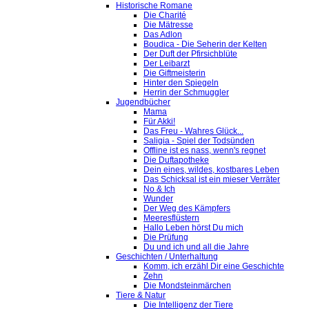
Historische Romane
Die Charité
Die Mätresse
Das Adlon
Boudica - Die Seherin der Kelten
Der Duft der Pfirsichblüte
Der Leibarzt
Die Giftmeisterin
Hinter den Spiegeln
Herrin der Schmuggler
Jugendbücher
Mama
Für Akki!
Das Freu - Wahres Glück...
Saligia - Spiel der Todsünden
Offline ist es nass, wenn's regnet
Die Duftapotheke
Dein eines, wildes, kostbares Leben
Das Schicksal ist ein mieser Verräter
No & Ich
Wunder
Der Weg des Kämpfers
Meeresflüstern
Hallo Leben hörst Du mich
Die Prüfung
Du und ich und all die Jahre
Geschichten / Unterhaltung
Komm, ich erzähl Dir eine Geschichte
Zehn
Die Mondsteinmärchen
Tiere & Natur
Die Intelligenz der Tiere