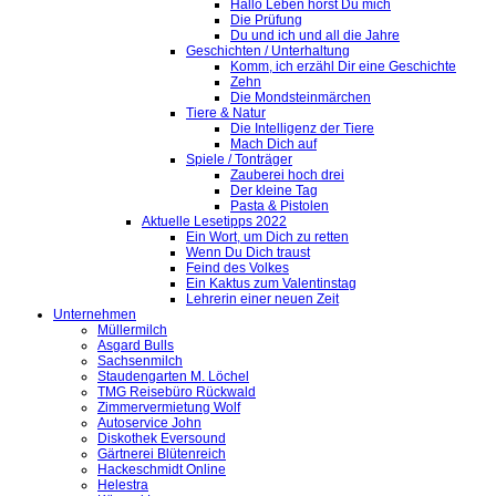
Hallo Leben hörst Du mich
Die Prüfung
Du und ich und all die Jahre
Geschichten / Unterhaltung
Komm, ich erzähl Dir eine Geschichte
Zehn
Die Mondsteinmärchen
Tiere & Natur
Die Intelligenz der Tiere
Mach Dich auf
Spiele / Tonträger
Zauberei hoch drei
Der kleine Tag
Pasta & Pistolen
Aktuelle Lesetipps 2022
Ein Wort, um Dich zu retten
Wenn Du Dich traust
Feind des Volkes
Ein Kaktus zum Valentinstag
Lehrerin einer neuen Zeit
Unternehmen
Müllermilch
Asgard Bulls
Sachsenmilch
Staudengarten M. Löchel
TMG Reisebüro Rückwald
Zimmervermietung Wolf
Autoservice John
Diskothek Eversound
Gärtnerei Blütenreich
Hackeschmidt Online
Helestra