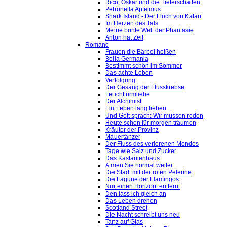
Rico, Oskar und die Tieferschatten
Petronella Apfelmus
Shark Island - Der Fluch von Katan
Im Herzen des Tals
Meine bunte Welt der Phantasie
Anton hat Zeit
Romane
Frauen die Bärbel heißen
Bella Germania
Bestimmt schön im Sommer
Das achte Leben
Verfolgung
Der Gesang der Flusskrebse
Leuchtturmliebe
Der Alchimist
Ein Leben lang lieben
Und Gott sprach: Wir müssen reden
Heute schon für morgen träumen
Kräuter der Provinz
Mauertänzer
Der Fluss des verlorenen Mondes
Tage wie Salz und Zucker
Das Kastanienhaus
Atmen Sie normal weiter
Die Stadt mit der roten Pelerine
Die Lagune der Flamingos
Nur einen Horizont entfernt
Den lass ich gleich an
Das Leben drehen
Scotland Street
Die Nacht schreibt uns neu
Tanz auf Glas