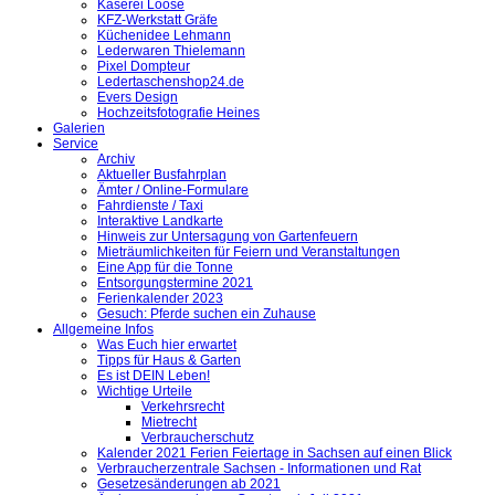
Käserei Loose
KFZ-Werkstatt Gräfe
Küchenidee Lehmann
Lederwaren Thielemann
Pixel Dompteur
Ledertaschenshop24.de
Evers Design
Hochzeitsfotografie Heines
Galerien
Service
Archiv
Aktueller Busfahrplan
Ämter / Online-Formulare
Fahrdienste / Taxi
Interaktive Landkarte
Hinweis zur Untersagung von Gartenfeuern
Mieträumlichkeiten für Feiern und Veranstaltungen
Eine App für die Tonne
Entsorgungstermine 2021
Ferienkalender 2023
Gesuch: Pferde suchen ein Zuhause
Allgemeine Infos
Was Euch hier erwartet
Tipps für Haus & Garten
Es ist DEIN Leben!
Wichtige Urteile
Verkehrsrecht
Mietrecht
Verbraucherschutz
Kalender 2021 Ferien Feiertage in Sachsen auf einen Blick
Verbraucherzentrale Sachsen - Informationen und Rat
Gesetzesänderungen ab 2021