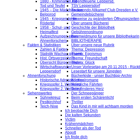
1880 - Kriminalfall mit
Jugendfeuerw. Leppersd.
Tod und Teufel
TSV Leppersdorf
1945 – Die Mädchen aus
Taekwondo Allkampf Club Dresden e.V.
Belgorod
Gemeindebücherei
1945 - Kriegsende im
Hinweise zu geänderten Öffnungszeiten
Rödertal
Über unsere Bücherei
1958 - Schul- und
Geschichte der Bibliothek
Heimatfest
Gebührenordnung
Aufzeichnungen eines
Baumwidmung für unsere Bibliothekarin
Ahnenforschers
BIBLIOTHERAPIE
Fakten & Statistiken
Über unsere neue Rubrik
Zahlen & Fakten
Thema: Depression
Statistik Wachau gesamt
Thema: Egoismus
Hist. Ortsverzeichnis
Thema: Freundschaft
Übersicht Bürgermeister
Thema: Glück
Wirtschaftswunder
Unser Vorlesetag am 20.11.2015 - Rückb
Leppersdorf
Lesestart für unsere Jüngsten
Ahnenforschung
Bücherkiste - unser Buchtipp-Archiv
Historische Adressbücher
Kriminalromane
Kriegsopfer 1. Weltkrieg
Heimliche Fährten
Kriegsopfer 2. Weltkrieg
Dein finsteres Herz
Sehenswertes
Der Schneegänger
Sühnekreuz
Beim ersten Schärenlicht
Pestkirchhof
Thriller
Teich-Nixe
Das Kind in mir will achtsam morden
Ich beobachte Dich
Die kalten Sekunden
Victim
Krähenmädchen
Schneller als der Tod
Abgott
Ich finde dich