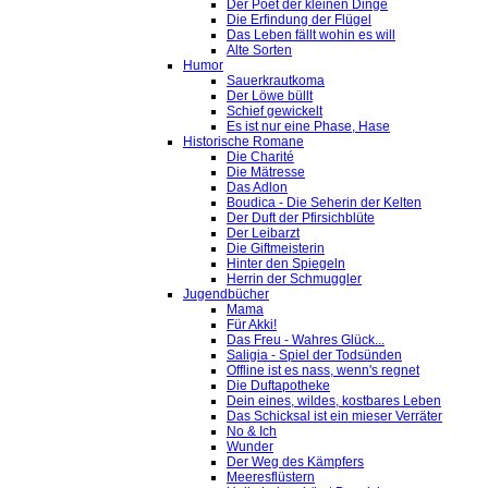
Der Poet der kleinen Dinge
Die Erfindung der Flügel
Das Leben fällt wohin es will
Alte Sorten
Humor
Sauerkrautkoma
Der Löwe büllt
Schief gewickelt
Es ist nur eine Phase, Hase
Historische Romane
Die Charité
Die Mätresse
Das Adlon
Boudica - Die Seherin der Kelten
Der Duft der Pfirsichblüte
Der Leibarzt
Die Giftmeisterin
Hinter den Spiegeln
Herrin der Schmuggler
Jugendbücher
Mama
Für Akki!
Das Freu - Wahres Glück...
Saligia - Spiel der Todsünden
Offline ist es nass, wenn's regnet
Die Duftapotheke
Dein eines, wildes, kostbares Leben
Das Schicksal ist ein mieser Verräter
No & Ich
Wunder
Der Weg des Kämpfers
Meeresflüstern