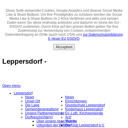
Diese Seite verwendet Cookies, Google Analytics und diverse Social Media
Like & Share Buttons. Um Ihre Privatsphäre zu schützen werden die Social
Media Like & Share Buttons im 2-Klick Verfahren erst aktiv und senden
Daten wenn Sie diese erstmalig anklicken und dadurch im Sinne der EU -
DSGVO zustimmen. Durch Klick auf den grünen Button geben Sie Ihre
Zustimmung zur Verwendung von Cookies, entsprechenden
Datenübertragung an Dritte (auch nach USA) und
zur Datenschutzerklärung
lt. neuer EU DSGVO
.
Akzeptiert
Leppersdorf -
Open menu
Leppersdorf
News
News
Unser Ort
Einrichtungen
Die Lage
Grundschule Leppersdorf
Gemeindeverwaltung
Kinderhaus Leppersdorf
Unsere Partnergemeinde
Ev.-Luth. Kirchgemeinde
Dorfgeschichte(n)
Arzt
Über unsere neue Rubrik
Vereine
Urkunden der Wittiner
Dorfclub Leppersdorf e.V.