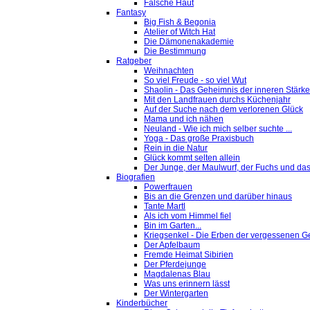
Falsche Haut
Fantasy
Big Fish & Begonia
Atelier of Witch Hat
Die Dämonenakademie
Die Bestimmung
Ratgeber
Weihnachten
So viel Freude - so viel Wut
Shaolin - Das Geheimnis der inneren Stärke
Mit den Landfrauen durchs Küchenjahr
Auf der Suche nach dem verlorenen Glück
Mama und ich nähen
Neuland - Wie ich mich selber suchte ...
Yoga - Das große Praxisbuch
Rein in die Natur
Glück kommt selten allein
Der Junge, der Maulwurf, der Fuchs und das
Biografien
Powerfrauen
Bis an die Grenzen und darüber hinaus
Tante Martl
Als ich vom Himmel fiel
Bin im Garten...
Kriegsenkel - Die Erben der vergessenen G
Der Apfelbaum
Fremde Heimat Sibirien
Der Pferdejunge
Magdalenas Blau
Was uns erinnern lässt
Der Wintergarten
Kinderbücher