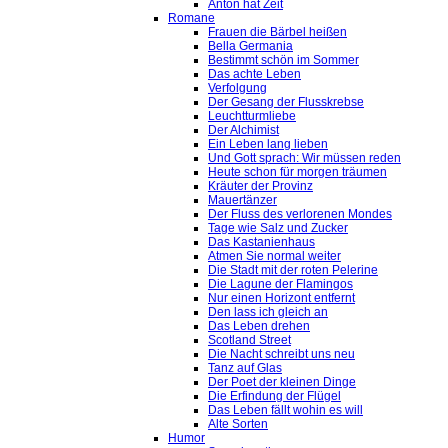
Anton hat Zeit
Romane
Frauen die Bärbel heißen
Bella Germania
Bestimmt schön im Sommer
Das achte Leben
Verfolgung
Der Gesang der Flusskrebse
Leuchtturmliebe
Der Alchimist
Ein Leben lang lieben
Und Gott sprach: Wir müssen reden
Heute schon für morgen träumen
Kräuter der Provinz
Mauertänzer
Der Fluss des verlorenen Mondes
Tage wie Salz und Zucker
Das Kastanienhaus
Atmen Sie normal weiter
Die Stadt mit der roten Pelerine
Die Lagune der Flamingos
Nur einen Horizont entfernt
Den lass ich gleich an
Das Leben drehen
Scotland Street
Die Nacht schreibt uns neu
Tanz auf Glas
Der Poet der kleinen Dinge
Die Erfindung der Flügel
Das Leben fällt wohin es will
Alte Sorten
Humor