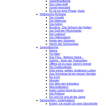
Sauerkrautkoma
Der Löwe büllt
Schief gewickelt
Es ist nur eine Phase, Hase
Historische Romane
Die Charité
Die Mätresse
Das Adlon
Boudica - Die Seherin der Kelten
Der Duft der Pfirsichblüte
Der Leibarzt
Die Giftmeisterin
Hinter den Spiegeln
Herrin der Schmuggler
Jugendbücher
Mama
Für Akki!
Das Freu - Wahres Glück...
Saligia - Spiel der Todsünden
Offline ist es nass, wenn's regnet
Die Duftapotheke
Dein eines, wildes, kostbares Leben
Das Schicksal ist ein mieser Verräter
No & Ich
Wunder
Der Weg des Kämpfers
Meeresflüstern
Hallo Leben hörst Du mich
Die Prüfung
Du und ich und all die Jahre
Geschichten / Unterhaltung
Komm, ich erzähl Dir eine Geschichte