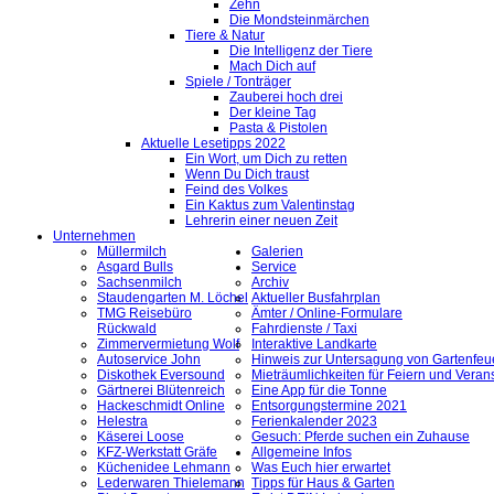
Zehn
Die Mondsteinmärchen
Tiere & Natur
Die Intelligenz der Tiere
Mach Dich auf
Spiele / Tonträger
Zauberei hoch drei
Der kleine Tag
Pasta & Pistolen
Aktuelle Lesetipps 2022
Ein Wort, um Dich zu retten
Wenn Du Dich traust
Feind des Volkes
Ein Kaktus zum Valentinstag
Lehrerin einer neuen Zeit
Unternehmen
Müllermilch
Galerien
Asgard Bulls
Service
Sachsenmilch
Archiv
Staudengarten M. Löchel
Aktueller Busfahrplan
TMG Reisebüro
Ämter / Online-Formulare
Rückwald
Fahrdienste / Taxi
Zimmervermietung Wolf
Interaktive Landkarte
Autoservice John
Hinweis zur Untersagung von Gartenfeu
Diskothek Eversound
Mieträumlichkeiten für Feiern und Veran
Gärtnerei Blütenreich
Eine App für die Tonne
Hackeschmidt Online
Entsorgungstermine 2021
Helestra
Ferienkalender 2023
Käserei Loose
Gesuch: Pferde suchen ein Zuhause
KFZ-Werkstatt Gräfe
Allgemeine Infos
Küchenidee Lehmann
Was Euch hier erwartet
Lederwaren Thielemann
Tipps für Haus & Garten