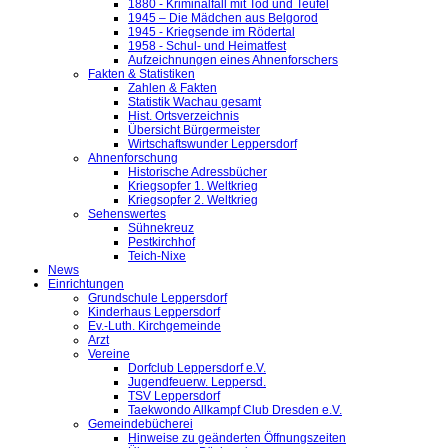
1880 - Kriminalfall mit Tod und Teufel
1945 – Die Mädchen aus Belgorod
1945 - Kriegsende im Rödertal
1958 - Schul- und Heimatfest
Aufzeichnungen eines Ahnenforschers
Fakten & Statistiken
Zahlen & Fakten
Statistik Wachau gesamt
Hist. Ortsverzeichnis
Übersicht Bürgermeister
Wirtschaftswunder Leppersdorf
Ahnenforschung
Historische Adressbücher
Kriegsopfer 1. Weltkrieg
Kriegsopfer 2. Weltkrieg
Sehenswertes
Sühnekreuz
Pestkirchhof
Teich-Nixe
News
Einrichtungen
Grundschule Leppersdorf
Kinderhaus Leppersdorf
Ev.-Luth. Kirchgemeinde
Arzt
Vereine
Dorfclub Leppersdorf e.V.
Jugendfeuerw. Leppersd.
TSV Leppersdorf
Taekwondo Allkampf Club Dresden e.V.
Gemeindebücherei
Hinweise zu geänderten Öffnungszeiten