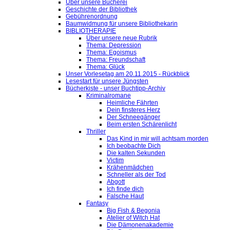
Über unsere Bücherei
Geschichte der Bibliothek
Gebührenordnung
Baumwidmung für unsere Bibliothekarin
BIBLIOTHERAPIE
Über unsere neue Rubrik
Thema: Depression
Thema: Egoismus
Thema: Freundschaft
Thema: Glück
Unser Vorlesetag am 20.11.2015 - Rückblick
Lesestart für unsere Jüngsten
Bücherkiste - unser Buchtipp-Archiv
Kriminalromane
Heimliche Fährten
Dein finsteres Herz
Der Schneegänger
Beim ersten Schärenlicht
Thriller
Das Kind in mir will achtsam morden
Ich beobachte Dich
Die kalten Sekunden
Victim
Krähenmädchen
Schneller als der Tod
Abgott
Ich finde dich
Falsche Haut
Fantasy
Big Fish & Begonia
Atelier of Witch Hat
Die Dämonenakademie