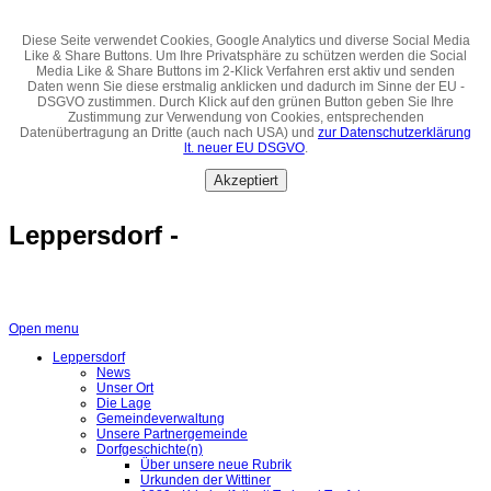
Diese Seite verwendet Cookies, Google Analytics und diverse Social Media
Like & Share Buttons. Um Ihre Privatsphäre zu schützen werden die Social
Media Like & Share Buttons im 2-Klick Verfahren erst aktiv und senden
Daten wenn Sie diese erstmalig anklicken und dadurch im Sinne der EU -
DSGVO zustimmen. Durch Klick auf den grünen Button geben Sie Ihre
Zustimmung zur Verwendung von Cookies, entsprechenden
Datenübertragung an Dritte (auch nach USA) und
zur Datenschutzerklärung
lt. neuer EU DSGVO
.
Akzeptiert
Leppersdorf -
Open menu
Leppersdorf
News
Unser Ort
Die Lage
Gemeindeverwaltung
Unsere Partnergemeinde
Dorfgeschichte(n)
Über unsere neue Rubrik
Urkunden der Wittiner