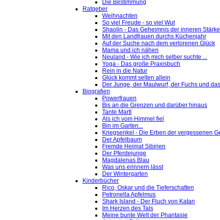
Die Bestimmung
Ratgeber
Weihnachten
So viel Freude - so viel Wut
Shaolin - Das Geheimnis der inneren Stärke
Mit den Landfrauen durchs Küchenjahr
Auf der Suche nach dem verlorenen Glück
Mama und ich nähen
Neuland - Wie ich mich selber suchte ...
Yoga - Das große Praxisbuch
Rein in die Natur
Glück kommt selten allein
Der Junge, der Maulwurf, der Fuchs und das
Biografien
Powerfrauen
Bis an die Grenzen und darüber hinaus
Tante Martl
Als ich vom Himmel fiel
Bin im Garten...
Kriegsenkel - Die Erben der vergessenen G
Der Apfelbaum
Fremde Heimat Sibirien
Der Pferdejunge
Magdalenas Blau
Was uns erinnern lässt
Der Wintergarten
Kinderbücher
Rico, Oskar und die Tieferschatten
Petronella Apfelmus
Shark Island - Der Fluch von Katan
Im Herzen des Tals
Meine bunte Welt der Phantasie