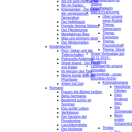
Baumwidmung für
Als ich vom Himmel fiel
unsere
Bin im Garten...
Bibliothekarin
Kriegsenkel - Die Erben
BIBLIOTHERAPIE
der vergessenen
Über unsere
Generation
neue Rubrik
Der Apfelbaum
Thema:
Fremde Heimat Sibirien
Depression
Der Pferdejunge
Thema:
Magdalenas Blau
Egoismus
Was uns erinnern lässt
Thema:
Der Wintergarten
Freundschaft
Kinderbücher
Thema: Glück
Rico, Oskar und die
Unser Vorlesetag am
Tieferschatten
20.11.2015 -
Petronella Apfelmus
Rückblick
Shark Island - Der Fluch
Lesestart für unsere
von Katan
Jüngsten
Im Herzen des Tals
Bücherkiste - unser
Meine bunte Welt der
Buchtipp-Archiv
Phantasie
Kriminalromane
Anton hat Zeit
Heimliche
Romane
Fährten
Frauen die Bärbel heißen
Dein
Bella Germania
finsteres
Bestimmt schön im
Herz
Sommer
Der
Das achte Leben
Schneegä
Verfolgung
Beim
Der Gesang der
ersten
Flusskrebse
Schärenlic
Leuchtturmliebe
Thriller
Der Alchimist