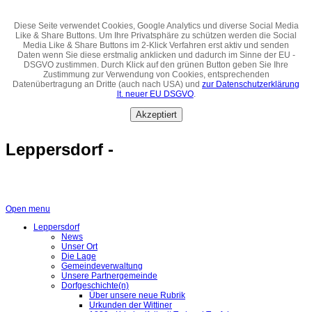
Diese Seite verwendet Cookies, Google Analytics und diverse Social Media
Like & Share Buttons. Um Ihre Privatsphäre zu schützen werden die Social
Media Like & Share Buttons im 2-Klick Verfahren erst aktiv und senden
Daten wenn Sie diese erstmalig anklicken und dadurch im Sinne der EU -
DSGVO zustimmen. Durch Klick auf den grünen Button geben Sie Ihre
Zustimmung zur Verwendung von Cookies, entsprechenden
Datenübertragung an Dritte (auch nach USA) und
zur Datenschutzerklärung
lt. neuer EU DSGVO
.
Akzeptiert
Leppersdorf -
Open menu
Leppersdorf
News
Unser Ort
Die Lage
Gemeindeverwaltung
Unsere Partnergemeinde
Dorfgeschichte(n)
Über unsere neue Rubrik
Urkunden der Wittiner