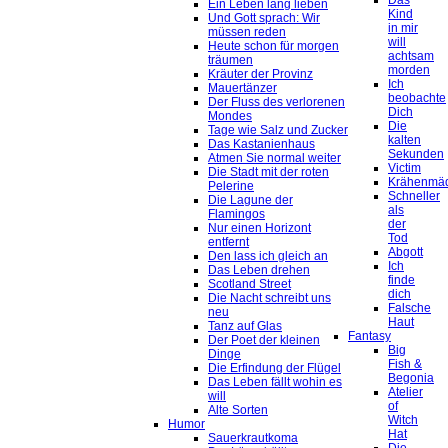
Das
Ein Leben lang lieben
Kind
Und Gott sprach: Wir
in mir
müssen reden
will
Heute schon für morgen
achtsam
träumen
morden
Kräuter der Provinz
Ich
Mauertänzer
beobachte
Der Fluss des verlorenen
Dich
Mondes
Die
Tage wie Salz und Zucker
kalten
Das Kastanienhaus
Sekunden
Atmen Sie normal weiter
Victim
Die Stadt mit der roten
Krähenmä
Pelerine
Schneller
Die Lagune der
als
Flamingos
der
Nur einen Horizont
Tod
entfernt
Abgott
Den lass ich gleich an
Ich
Das Leben drehen
finde
Scotland Street
dich
Die Nacht schreibt uns
Falsche
neu
Haut
Tanz auf Glas
Fantasy
Der Poet der kleinen
Big
Dinge
Fish &
Die Erfindung der Flügel
Begonia
Das Leben fällt wohin es
Atelier
will
of
Alte Sorten
Witch
Humor
Hat
Sauerkrautkoma