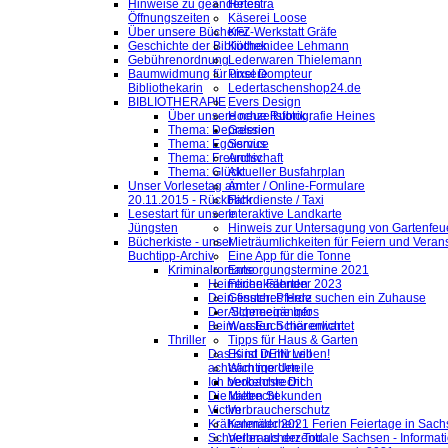
Hinweise zu geänderten
Helestra
Öffnungszeiten
Käserei Loose
Über unsere Bücherei
KFZ-Werkstatt Gräfe
Geschichte der Bibliothek
Küchenidee Lehmann
Gebührenordnung
Lederwaren Thielemann
Baumwidmung für unsere
Pixel Dompteur
Bibliothekarin
Ledertaschenshop24.de
BIBLIOTHERAPIE
Evers Design
Über unsere neue Rubrik
Hochzeitsfotografie Heines
Thema: Depression
Galerien
Thema: Egoismus
Service
Thema: Freundschaft
Archiv
Thema: Glück
Aktueller Busfahrplan
Unser Vorlesetag am
Ämter / Online-Formulare
20.11.2015 - Rückblick
Fahrdienste / Taxi
Lesestart für unsere
Interaktive Landkarte
Jüngsten
Hinweis zur Untersagung von Gartenfeu
Bücherkiste - unser
Mieträumlichkeiten für Feiern und Veran
Buchtipp-Archiv
Eine App für die Tonne
Kriminalromane
Entsorgungstermine 2021
Heimliche Fährten
Ferienkalender 2023
Dein finsteres Herz
Gesuch: Pferde suchen ein Zuhause
Der Schneegänger
Allgemeine Infos
Beim ersten Schärenlicht
Was Euch hier erwartet
Thriller
Tipps für Haus & Garten
Das Kind in mir will
Es ist DEIN Leben!
achtsam morden
Wichtige Urteile
Ich beobachte Dich
Verkehrsrecht
Die kalten Sekunden
Mietrecht
Victim
Verbraucherschutz
Krähenmädchen
Kalender 2021 Ferien Feiertage in Sachs
Schneller als der Tod
Verbraucherzentrale Sachsen - Informat