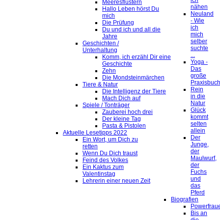
ich
Meeresflüstern
nähen
Hallo Leben hörst Du
Neuland
mich
- Wie
Die Prüfung
ich
Du und ich und all die
mich
Jahre
selber
Geschichten /
suchte
Unterhaltung
...
Komm, ich erzähl Dir eine
Yoga -
Geschichte
Das
Zehn
große
Die Mondsteinmärchen
Praxisbuc
Tiere & Natur
Rein
Die Intelligenz der Tiere
in die
Mach Dich auf
Natur
Spiele / Tonträger
Glück
Zauberei hoch drei
kommt
Der kleine Tag
selten
Pasta & Pistolen
allein
Aktuelle Lesetipps 2022
Der
Ein Wort, um Dich zu
Junge,
retten
der
Wenn Du Dich traust
Maulwurf,
Feind des Volkes
der
Ein Kaktus zum
Fuchs
Valentinstag
und
Lehrerin einer neuen Zeit
das
Pferd
Biografien
Powerfrau
Bis an