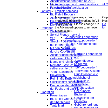
Abgott
Gesetzesänderungen ab 2021
Ich finde dich
Änderungen und neue Gesetze ab Juli 
Falsche Haut
Aktueller Bußgeldkatalog
Fantasy
Freizeit-Kompass
Big Fish & Begonia
Maximenu CK message : Your
Copy
Atelier of Witch Hat
module ID 93 is still working in V8
Hos
Die Dämonenakademie
Legacy mode. Please change it in
Go
Die Bestimmung
the Advanced options to remove
to
Ratgeber
this message.
Weihnachten
So viel Freude - so viel
Grundschule Leppersdorf
Wut
Kinderhaus Leppersdorf
Shaolin - Das Geheimnis
Ev.-Luth. Kirchgemeinde
der inneren Stärke
Arzt
Mit den Landfrauen
Vereine
durchs Küchenjahr
Dorfclub Leppersdorf
Auf der Suche nach dem
e.V.
verlorenen Glück
Jugendfeuerw.
Mama und ich nähen
Leppersd.
Neuland - Wie ich mich
TSV Leppersdorf
selber suchte ...
Taekwondo Allkampf
Yoga - Das große
Club Dresden e.V.
Praxisbuch
Gemeindebücherei
Rein in die Natur
Hinweise zu
Glück kommt selten allein
geänderten
Der Junge, der Maulwurf,
Öffnungszeiten
der Fuchs und das Pferd
Über unsere
Biografien
Bücherei
Powerfrauen
Geschichte der
Bis an die Grenzen und
Bibliothek
darüber hinaus
Gebührenordnung
Tante Martl