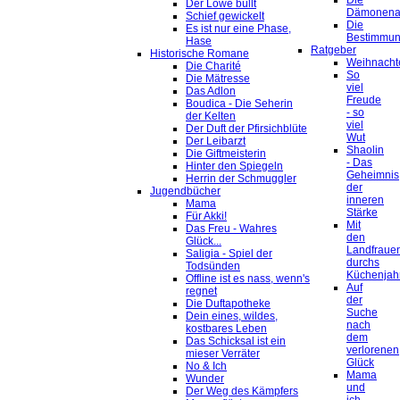
Die
Der Löwe büllt
Dämonena
Schief gewickelt
Die
Es ist nur eine Phase,
Bestimmu
Hase
Ratgeber
Historische Romane
Weihnacht
Die Charité
So
Die Mätresse
viel
Das Adlon
Freude
Boudica - Die Seherin
- so
der Kelten
viel
Der Duft der Pfirsichblüte
Wut
Der Leibarzt
Shaolin
Die Giftmeisterin
- Das
Hinter den Spiegeln
Geheimnis
Herrin der Schmuggler
der
Jugendbücher
inneren
Mama
Stärke
Für Akki!
Mit
Das Freu - Wahres
den
Glück...
Landfraue
Saligia - Spiel der
durchs
Todsünden
Küchenjah
Offline ist es nass, wenn's
Auf
regnet
der
Die Duftapotheke
Suche
Dein eines, wildes,
nach
kostbares Leben
dem
Das Schicksal ist ein
verlorenen
mieser Verräter
Glück
No & Ich
Mama
Wunder
und
Der Weg des Kämpfers