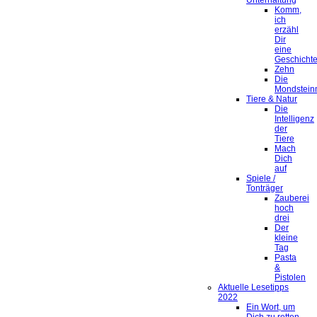
Unterhaltung
Komm,
ich
erzähl
Dir
eine
Geschicht
Zehn
Die
Mondstein
Tiere & Natur
Die
Intelligenz
der
Tiere
Mach
Dich
auf
Spiele /
Tonträger
Zauberei
hoch
drei
Der
kleine
Tag
Pasta
&
Pistolen
Aktuelle Lesetipps
2022
Ein Wort, um