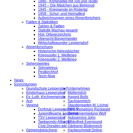
1880 - Kriminalfall mit Tod und Teufel
1945 – Die Mädchen aus Belgorod
1945 - Kriegsende im Rödertal
1958 - Schul- und Heimatfest
Aufzeichnungen eines Ahnenforschers
Fakten & Statistiken
Zahlen & Fakten
Statistik Wachau gesamt
Hist. Ortsverzeichnis
Übersicht Bürgermeister
Wirtschaftswunder Leppersdorf
Ahnenforschung
Historische Adressbücher
Kriegsopfer 1. Weltkrieg
Kriegsopfer 2. Weltkrieg
Sehenswertes
Sühnekreuz
Pestkirchhof
Teich-Nixe
News
Einrichtungen
Grundschule Leppersdorf
Unternehmen
Kinderhaus Leppersdorf
Müllermilch
Ev.-Luth. Kirchgemeinde
Asgard Bulls
Arzt
Sachsenmilch
Vereine
Staudengarten M. Löchel
Dorfclub Leppersdorf e.V.
TMG Reisebüro Rückwald
Jugendfeuerw. Leppersd.
Zimmervermietung Wolf
TSV Leppersdorf
Autoservice John
Taekwondo Allkampf
Diskothek Eversound
Club Dresden e.V.
Gärtnerei Blütenreich
Gemeindebücherei
Hackeschmidt Online