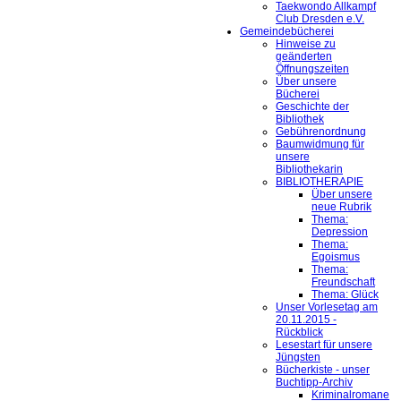
Taekwondo Allkampf
Club Dresden e.V.
Gemeindebücherei
Hinweise zu
geänderten
Öffnungszeiten
Über unsere
Bücherei
Geschichte der
Bibliothek
Gebührenordnung
Baumwidmung für
unsere
Bibliothekarin
BIBLIOTHERAPIE
Über unsere
neue Rubrik
Thema:
Depression
Thema:
Egoismus
Thema:
Freundschaft
Thema: Glück
Unser Vorlesetag am
20.11.2015 -
Rückblick
Lesestart für unsere
Jüngsten
Bücherkiste - unser
Buchtipp-Archiv
Kriminalromane