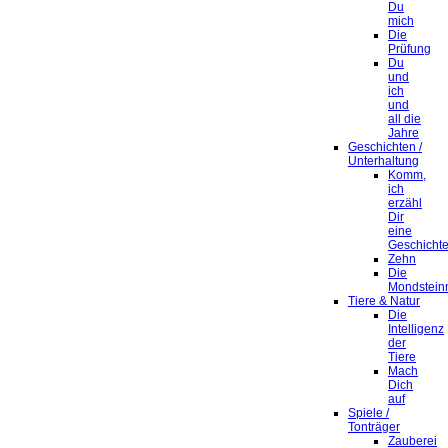
Du
mich
Die
Prüfung
Du
und
ich
und
all die
Jahre
Geschichten /
Unterhaltung
Komm,
ich
erzähl
Dir
eine
Geschicht
Zehn
Die
Mondstein
Tiere & Natur
Die
Intelligenz
der
Tiere
Mach
Dich
auf
Spiele /
Tonträger
Zauberei