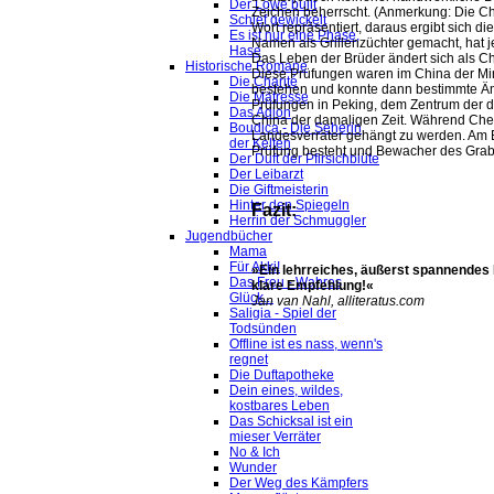
Der Löwe büllt
Zeichen beherrscht. (Anmerkung: Die Chi
Schief gewickelt
Wort repräsentiert, daraus ergibt sich d
Es ist nur eine Phase,
Namen als Grillenzüchter gemacht, hat je
Hase
Das Leben der Brüder ändert sich als C
Historische Romane
Diese Prüfungen waren im China der Mi
Die Charité
bestehen und konnte dann bestimmte Ämt
Die Mätresse
Prüfungen in Peking, dem Zentrum der 
Das Adlon
China der damaligen Zeit. Während Che
Boudica - Die Seherin
Landesverräter gehängt zu werden. Am E
der Kelten
Prüfung besteht und Bewacher des Grab
Der Duft der Pfirsichblüte
Der Leibarzt
Die Giftmeisterin
Hinter den Spiegeln
Fazit:
Herrin der Schmuggler
Jugendbücher
Mama
Für Akki!
»Ein lehrreiches, äußerst spannendes 
Das Freu - Wahres
klare Empfehlung!«
Glück...
Jan van Nahl, alliteratus.com
Saligia - Spiel der
Todsünden
Offline ist es nass, wenn's
regnet
Die Duftapotheke
Dein eines, wildes,
kostbares Leben
Das Schicksal ist ein
mieser Verräter
No & Ich
Wunder
Der Weg des Kämpfers