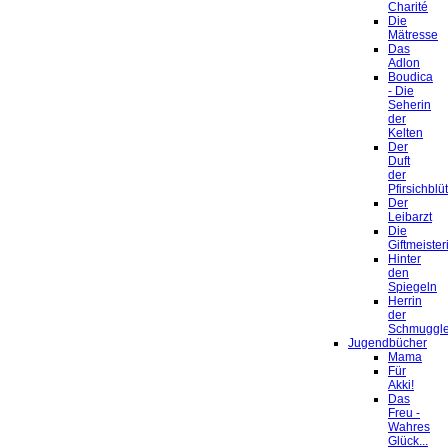
Charité
Die
Mätresse
Das
Adlon
Boudica
- Die
Seherin
der
Kelten
Der
Duft
der
Pfirsichblü
Der
Leibarzt
Die
Giftmeister
Hinter
den
Spiegeln
Herrin
der
Schmuggle
Jugendbücher
Mama
Für
Akki!
Das
Freu -
Wahres
Glück...