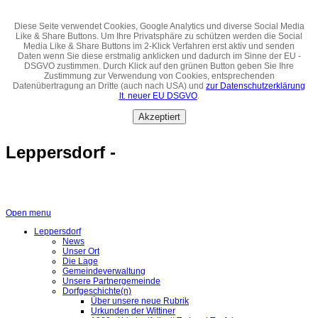
Diese Seite verwendet Cookies, Google Analytics und diverse Social Media
Like & Share Buttons. Um Ihre Privatsphäre zu schützen werden die Social
Media Like & Share Buttons im 2-Klick Verfahren erst aktiv und senden
Daten wenn Sie diese erstmalig anklicken und dadurch im Sinne der EU -
DSGVO zustimmen. Durch Klick auf den grünen Button geben Sie Ihre
Zustimmung zur Verwendung von Cookies, entsprechenden
Datenübertragung an Dritte (auch nach USA) und
zur Datenschutzerklärung
lt. neuer EU DSGVO
.
Akzeptiert
Leppersdorf -
Open menu
Leppersdorf
News
Unser Ort
Die Lage
Gemeindeverwaltung
Unsere Partnergemeinde
Dorfgeschichte(n)
Über unsere neue Rubrik
Urkunden der Wittiner