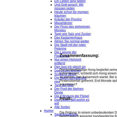
Ein Leben lang lieben
Und Gott sprach: Wir
müssen reden
Heute schon für morgen
träumen
Kräuter der Provinz
Mauertänzer
Der Fluss des verlorenen
Mondes
Tage wie Salz und Zucker
Das Kastanienhaus
Atmen Sie normal weiter
Die Stadt mit der roten
Pelerine
Die Lagune der
Zusammenfassung:
Flamingos
Nur einen Horizont
entfernt
Den lass ich gleich an
Der bodenständige Hong begleitet sein
Das Leben drehen
Lehre kreisen, schließt sich Hong einem 
Scotland Street
zu werden. Das Kaiserreich wankt. Bei 
Die Nacht schreibt uns
Piratenüberfall getrennt. Erst Monate sp
neu
ankommen?
Tanz auf Glas
Der Poet der kleinen
Dinge
Die Erfindung der Flügel
Inhalt:
Das Leben fällt wohin es
will
Alte Sorten
Humor
Die Prüfung: In einem unbedeutenden Do
Sauerkrautkoma
besitzt jedoch keinerlei handwerkliche B