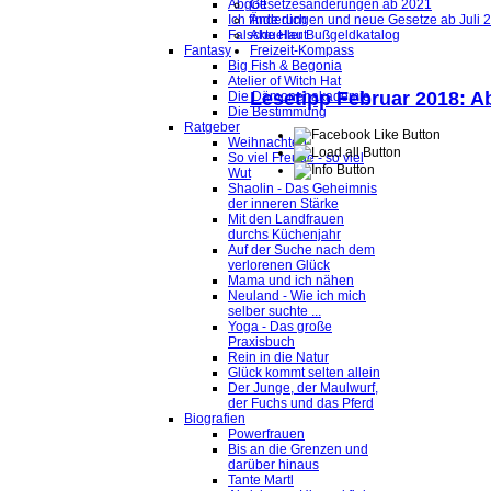
Abgott
Gesetzesänderungen ab 2021
Ich finde dich
Änderungen und neue Gesetze ab Juli 
Falsche Haut
Aktueller Bußgeldkatalog
Fantasy
Freizeit-Kompass
Big Fish & Begonia
Atelier of Witch Hat
Lesetipp Februar 2018: 
Die Dämonenakademie
Die Bestimmung
Ratgeber
Weihnachten
So viel Freude - so viel
Wut
Shaolin - Das Geheimnis
der inneren Stärke
Mit den Landfrauen
durchs Küchenjahr
Auf der Suche nach dem
verlorenen Glück
Mama und ich nähen
Neuland - Wie ich mich
selber suchte ...
Yoga - Das große
Praxisbuch
Rein in die Natur
Glück kommt selten allein
Der Junge, der Maulwurf,
der Fuchs und das Pferd
Biografien
Powerfrauen
Bis an die Grenzen und
darüber hinaus
Tante Martl