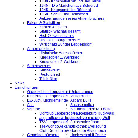
1880 - Kriminalfall mit Tod und Teufel
1945 – Die Mädchen aus Belgorod
1945 - Kriegsende im Rödertal
1958 - Schul- und Heimatfest
Aufzeichnungen eines Ahnenforschers
Fakten & Statistiken
Zahlen & Fakten
Statistik Wachau gesamt
Hist. Ortsverzeichnis
Übersicht Bürgermeister
Wirtschaftswunder Leppersdorf
Ahnenforschung
Historische Adressbücher
Kriegsopfer 1. Weltkrieg
Kriegsopfer 2. Weltkrieg
Sehenswertes
Sühnekreuz
Pestkirchhof
Teich-Nixe
News
Einrichtungen
Grundschule Leppersdorf
Unternehmen
Kinderhaus Leppersdorf
Müllermilch
Ev.-Luth. Kirchgemeinde
Asgard Bulls
Arzt
Sachsenmilch
Vereine
Staudengarten M. Löchel
Dorfclub Leppersdorf e.V.
TMG Reisebüro Rückwald
Jugendfeuerw. Leppersd.
Zimmervermietung Wolf
TSV Leppersdorf
Autoservice John
Taekwondo Allkampf
Diskothek Eversound
Club Dresden e.V.
Gärtnerei Blütenreich
Gemeindebücherei
Hackeschmidt Online