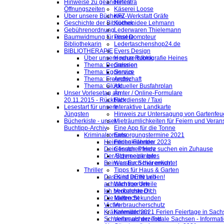
Hinweise zu geänderten
Helestra
Öffnungszeiten
Käserei Loose
Über unsere Bücherei
KFZ-Werkstatt Gräfe
Geschichte der Bibliothek
Küchenidee Lehmann
Gebührenordnung
Lederwaren Thielemann
Baumwidmung für unsere
Pixel Dompteur
Bibliothekarin
Ledertaschenshop24.de
BIBLIOTHERAPIE
Evers Design
Über unsere neue Rubrik
Hochzeitsfotografie Heines
Thema: Depression
Galerien
Thema: Egoismus
Service
Thema: Freundschaft
Archiv
Thema: Glück
Aktueller Busfahrplan
Unser Vorlesetag am
Ämter / Online-Formulare
20.11.2015 - Rückblick
Fahrdienste / Taxi
Lesestart für unsere
Interaktive Landkarte
Jüngsten
Hinweis zur Untersagung von Gartenfeu
Bücherkiste - unser
Mieträumlichkeiten für Feiern und Veran
Buchtipp-Archiv
Eine App für die Tonne
Kriminalromane
Entsorgungstermine 2021
Heimliche Fährten
Ferienkalender 2023
Dein finsteres Herz
Gesuch: Pferde suchen ein Zuhause
Der Schneegänger
Allgemeine Infos
Beim ersten Schärenlicht
Was Euch hier erwartet
Thriller
Tipps für Haus & Garten
Das Kind in mir will
Es ist DEIN Leben!
achtsam morden
Wichtige Urteile
Ich beobachte Dich
Verkehrsrecht
Die kalten Sekunden
Mietrecht
Victim
Verbraucherschutz
Krähenmädchen
Kalender 2021 Ferien Feiertage in Sachs
Schneller als der Tod
Verbraucherzentrale Sachsen - Informat