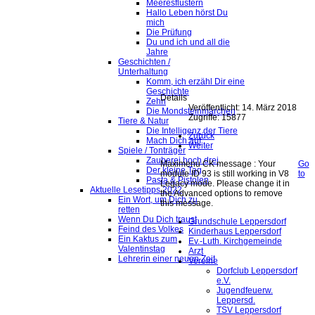
Meeresflüstern
Hallo Leben hörst Du
mich
Die Prüfung
Du und ich und all die
Jahre
Geschichten /
Unterhaltung
Komm, ich erzähl Dir eine
Geschichte
Details
Zehn
Veröffentlicht: 14. März 2018
Die Mondsteinmärchen
Zugriffe: 15877
Tiere & Natur
Die Intelligenz der Tiere
Zurück
Mach Dich auf
Weiter
Spiele / Tonträger
Zauberei hoch drei
Maximenu CK message : Your
Go
Der kleine Tag
module ID 93 is still working in V8
to
Pasta & Pistolen
Legacy mode. Please change it in
Aktuelle Lesetipps 2022
the Advanced options to remove
Ein Wort, um Dich zu
this message.
retten
Wenn Du Dich traust
Grundschule Leppersdorf
Feind des Volkes
Kinderhaus Leppersdorf
Ein Kaktus zum
Ev.-Luth. Kirchgemeinde
Valentinstag
Arzt
Lehrerin einer neuen Zeit
Vereine
Dorfclub Leppersdorf
e.V.
Jugendfeuerw.
Leppersd.
TSV Leppersdorf