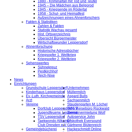
1880 - Kriminalfall mit Tod und Teufel
1945 – Die Mädchen aus Belgorod
1945 - Kriegsende im Rödertal
1958 - Schul- und Heimatfest
Aufzeichnungen eines Ahnenforschers
Fakten & Statistiken
Zahlen & Fakten
Statistik Wachau gesamt
Hist. Ortsverzeichnis
Übersicht Bürgermeister
Wirtschaftswunder Leppersdorf
Ahnenforschung
Historische Adressbücher
Kriegsopfer 1. Weltkrieg
Kriegsopfer 2. Weltkrieg
Sehenswertes
Sühnekreuz
Pestkirchhof
Teich-Nixe
News
Einrichtungen
Grundschule Leppersdorf
Unternehmen
Kinderhaus Leppersdorf
Müllermilch
Ev.-Luth. Kirchgemeinde
Asgard Bulls
Arzt
Sachsenmilch
Vereine
Staudengarten M. Löchel
Dorfclub Leppersdorf e.V.
TMG Reisebüro Rückwald
Jugendfeuerw. Leppersd.
Zimmervermietung Wolf
TSV Leppersdorf
Autoservice John
Taekwondo Allkampf
Diskothek Eversound
Club Dresden e.V.
Gärtnerei Blütenreich
Gemeindebücherei
Hackeschmidt Online