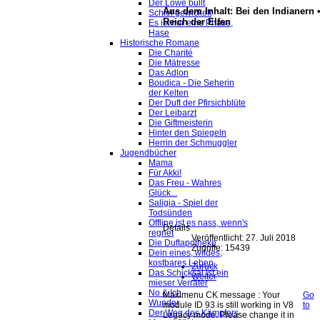
Der Löwe büllt
Aus dem Inhalt: Bei den Indianern 
Schief gewickelt
Reich der Elfen
Es ist nur eine Phase,
Hase
Historische Romane
Die Charité
Die Mätresse
Das Adlon
Boudica - Die Seherin
der Kelten
Der Duft der Pfirsichblüte
Der Leibarzt
Die Giftmeisterin
Hinter den Spiegeln
Herrin der Schmuggler
Jugendbücher
Mama
Für Akki!
Das Freu - Wahres
Glück...
Saligia - Spiel der
Todsünden
Offline ist es nass, wenn's
Details
regnet
Veröffentlicht: 27. Juli 2018
Die Duftapotheke
Zugriffe: 15439
Dein eines, wildes,
kostbares Leben
Zurück
Das Schicksal ist ein
Weiter
mieser Verräter
No & Ich
Maximenu CK message : Your
Go
Wunder
module ID 93 is still working in V8
to
Der Weg des Kämpfers
Legacy mode. Please change it in