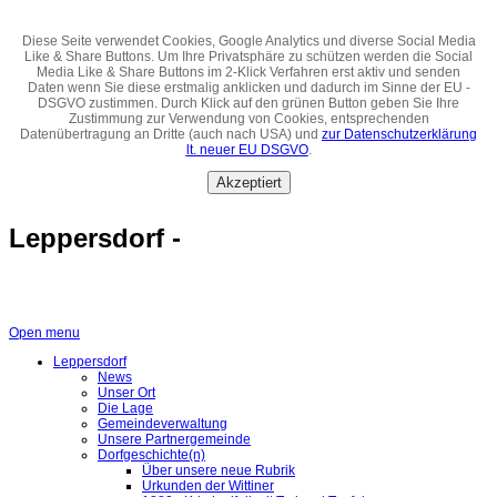
Diese Seite verwendet Cookies, Google Analytics und diverse Social Media
Like & Share Buttons. Um Ihre Privatsphäre zu schützen werden die Social
Media Like & Share Buttons im 2-Klick Verfahren erst aktiv und senden
Daten wenn Sie diese erstmalig anklicken und dadurch im Sinne der EU -
DSGVO zustimmen. Durch Klick auf den grünen Button geben Sie Ihre
Zustimmung zur Verwendung von Cookies, entsprechenden
Datenübertragung an Dritte (auch nach USA) und
zur Datenschutzerklärung
lt. neuer EU DSGVO
.
Akzeptiert
Leppersdorf -
Open menu
Leppersdorf
News
Unser Ort
Die Lage
Gemeindeverwaltung
Unsere Partnergemeinde
Dorfgeschichte(n)
Über unsere neue Rubrik
Urkunden der Wittiner