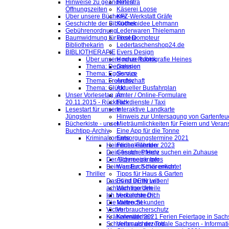
Hinweise zu geänderten
Helestra
Öffnungszeiten
Käserei Loose
Über unsere Bücherei
KFZ-Werkstatt Gräfe
Geschichte der Bibliothek
Küchenidee Lehmann
Gebührenordnung
Lederwaren Thielemann
Baumwidmung für unsere
Pixel Dompteur
Bibliothekarin
Ledertaschenshop24.de
BIBLIOTHERAPIE
Evers Design
Über unsere neue Rubrik
Hochzeitsfotografie Heines
Thema: Depression
Galerien
Thema: Egoismus
Service
Thema: Freundschaft
Archiv
Thema: Glück
Aktueller Busfahrplan
Unser Vorlesetag am
Ämter / Online-Formulare
20.11.2015 - Rückblick
Fahrdienste / Taxi
Lesestart für unsere
Interaktive Landkarte
Jüngsten
Hinweis zur Untersagung von Gartenfeu
Bücherkiste - unser
Mieträumlichkeiten für Feiern und Veran
Buchtipp-Archiv
Eine App für die Tonne
Kriminalromane
Entsorgungstermine 2021
Heimliche Fährten
Ferienkalender 2023
Dein finsteres Herz
Gesuch: Pferde suchen ein Zuhause
Der Schneegänger
Allgemeine Infos
Beim ersten Schärenlicht
Was Euch hier erwartet
Thriller
Tipps für Haus & Garten
Das Kind in mir will
Es ist DEIN Leben!
achtsam morden
Wichtige Urteile
Ich beobachte Dich
Verkehrsrecht
Die kalten Sekunden
Mietrecht
Victim
Verbraucherschutz
Krähenmädchen
Kalender 2021 Ferien Feiertage in Sachs
Schneller als der Tod
Verbraucherzentrale Sachsen - Informat