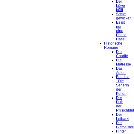
Der
Löwe
büllt
Schief
gewickelt
Es ist
nur
eine
Phase,
Hase
Historische
Romane
Die
Charité
Die
Mätresse
Das
Adlon
Boudica
- Die
Seherin
der
Kelten
Der
Duft
der
Pfirsichblü
Der
Leibarzt
Die
Giftmeister
Hinter