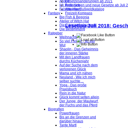
Abgott
Gesetzesänderungen ab 2021
Ich finde dich
Änderungen und neue Gesetze ab Juli 
Falsche Haut
Aktueller Bußgeldkatalog
Fantasy
Freizeit-Kompass
Big Fish & Begonia
Atelier of Witch Hat
Lesetipp Juli 2018: Gesch
Die Dämonenakademie
Die Bestimmung
Ratgeber
Weihnachten
So viel Freude - so viel
Wut
Shaolin - Das Geheimnis
der inneren Stärke
Mit den Landfrauen
durchs Küchenjahr
Auf der Suche nach dem
verlorenen Glück
Mama und ich nähen
Neuland - Wie ich mich
selber suchte ...
Yoga - Das große
Praxisbuch
Rein in die Natur
Glück kommt selten allein
Der Junge, der Maulwurf,
der Fuchs und das Pferd
Biografien
Powerfrauen
Bis an die Grenzen und
darüber hinaus
Tante Martl