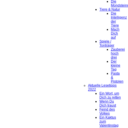
Die
Mondstein
Tiere & Natur
Die
Intelligenz
der
Tiere
Mach
Dich
auf
Spiele /
Tonträger
Zauberei
hoch
drei
Der
kleine
Tag
Pasta
&
Pistolen
Aktuelle Lesetipps
2022
Ein Wort, um
Dich zu retten
Wenn Du
Dich traust
Feind des
Volkes
Ein Kaktus
zum
Valentinstag