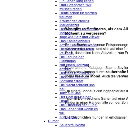
Ein Leben lang lieben
Und Gott sprach: Wir
müssen reden
Heute schon für morgen
träumen
Kräuter der Provinz
Mauertänzer
Was gibt es Schöneres, als dem All
Der Fluss des verlorenen
Moment zu vergessen?
Mondes
Tage wie Salz und Zucker
Das Kastanienhaus
Dieses Buch enthält neue Entspannungsg
Atmen Sie normal weiter
sich zu entspannen und sich auf eine fan
Die Stadt mit der roten
Buch, das helfen kann, Auszeiten zum E
Pelerine
Die Lagune der
Flamingos
Nur einen Horizont
Die erfahrene Pädagogin Sabine Seyffert 
entfernt
zauberhafte 
Kinder schwimmen durch
Den lass ich gleich an
bis zum Mond.
verwe
sogar
Auch die
Das Leben drehen
Scotland Street
Die Nacht schreibt uns
neu
- in einem Boot aus Zeitungspapier auf
Tanz auf Glas
Der Poet der kleinen
- sich in Dornröschens Garten auf eine
Dinge
Kinder in einer Hängematte von der Sonn
Die Erfindung der Flügel
Das Leben fällt wohin es
will
Alte Sorten
Die Geschichten münden in erholsamer E
Humor
Sauerkrautkoma