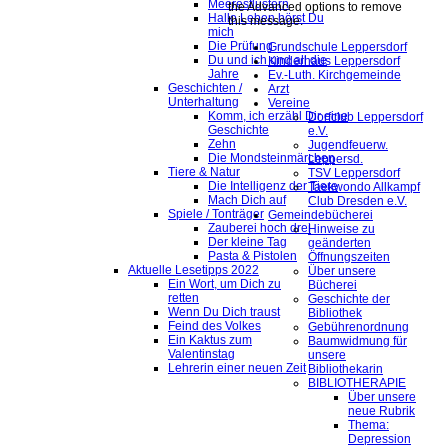
Meeresflüstern
the Advanced options to remove
Hallo Leben hörst Du
this message.
mich
Die Prüfung
Grundschule Leppersdorf
Du und ich und all die
Kinderhaus Leppersdorf
Jahre
Ev.-Luth. Kirchgemeinde
Geschichten /
Arzt
Unterhaltung
Vereine
Komm, ich erzähl Dir eine
Dorfclub Leppersdorf
Geschichte
e.V.
Zehn
Jugendfeuerw.
Die Mondsteinmärchen
Leppersd.
Tiere & Natur
TSV Leppersdorf
Die Intelligenz der Tiere
Taekwondo Allkampf
Mach Dich auf
Club Dresden e.V.
Spiele / Tonträger
Gemeindebücherei
Zauberei hoch drei
Hinweise zu
Der kleine Tag
geänderten
Pasta & Pistolen
Öffnungszeiten
Aktuelle Lesetipps 2022
Über unsere
Ein Wort, um Dich zu
Bücherei
retten
Geschichte der
Wenn Du Dich traust
Bibliothek
Feind des Volkes
Gebührenordnung
Ein Kaktus zum
Baumwidmung für
Valentinstag
unsere
Lehrerin einer neuen Zeit
Bibliothekarin
BIBLIOTHERAPIE
Über unsere
neue Rubrik
Thema:
Depression