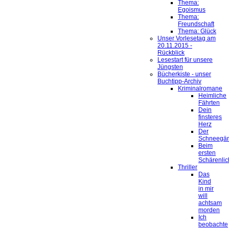
Thema:
Egoismus
Thema:
Freundschaft
Thema: Glück
Unser Vorlesetag am
20.11.2015 -
Rückblick
Lesestart für unsere
Jüngsten
Bücherkiste - unser
Buchtipp-Archiv
Kriminalromane
Heimliche
Fährten
Dein
finsteres
Herz
Der
Schneegä
Beim
ersten
Schärenlic
Thriller
Das
Kind
in mir
will
achtsam
morden
Ich
beobachte