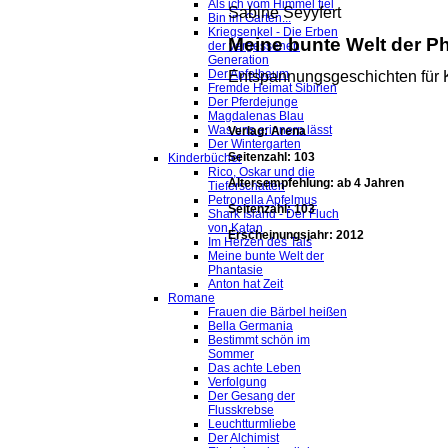
Als ich vom Himmel fiel
Sabine Seyyfert
Bin im Garten...
Kriegsenkel - Die Erben
Meine bunte Welt der P
der vergessenen
Generation
Der Apfelbaum
Entspannungsgeschichten für 
Fremde Heimat Sibirien
Der Pferdejunge
Magdalenas Blau
Was uns erinnern lässt
Verlag: Arena
Der Wintergarten
Seitenzahl: 103
Kinderbücher
Rico, Oskar und die
Altersempfehlung: ab 4 Jahren
Tieferschatten
Petronella Apfelmus
Seitenzahl: 103
Shark Island - Der Fluch
von Katan
Erscheinungsjahr: 2012
Im Herzen des Tals
Meine bunte Welt der
Phantasie
Anton hat Zeit
Romane
Frauen die Bärbel heißen
Bella Germania
Bestimmt schön im
Sommer
Das achte Leben
Verfolgung
Der Gesang der
Flusskrebse
Leuchtturmliebe
Der Alchimist