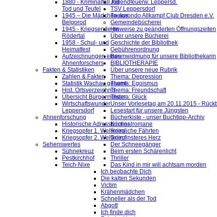
1880 - Kriminalfall mit
Jugendfeuerw. Leppersd.
Tod und Teufel
TSV Leppersdorf
1945 – Die Mädchen aus
Taekwondo Allkampf Club Dresden e.V.
Belgorod
Gemeindebücherei
1945 - Kriegsende im
Hinweise zu geänderten Öffnungszeiten
Rödertal
Über unsere Bücherei
1958 - Schul- und
Geschichte der Bibliothek
Heimatfest
Gebührenordnung
Aufzeichnungen eines
Baumwidmung für unsere Bibliothekarin
Ahnenforschers
BIBLIOTHERAPIE
Fakten & Statistiken
Über unsere neue Rubrik
Zahlen & Fakten
Thema: Depression
Statistik Wachau gesamt
Thema: Egoismus
Hist. Ortsverzeichnis
Thema: Freundschaft
Übersicht Bürgermeister
Thema: Glück
Wirtschaftswunder
Unser Vorlesetag am 20.11.2015 - Rückb
Leppersdorf
Lesestart für unsere Jüngsten
Ahnenforschung
Bücherkiste - unser Buchtipp-Archiv
Historische Adressbücher
Kriminalromane
Kriegsopfer 1. Weltkrieg
Heimliche Fährten
Kriegsopfer 2. Weltkrieg
Dein finsteres Herz
Sehenswertes
Der Schneegänger
Sühnekreuz
Beim ersten Schärenlicht
Pestkirchhof
Thriller
Teich-Nixe
Das Kind in mir will achtsam morden
Ich beobachte Dich
Die kalten Sekunden
Victim
Krähenmädchen
Schneller als der Tod
Abgott
Ich finde dich