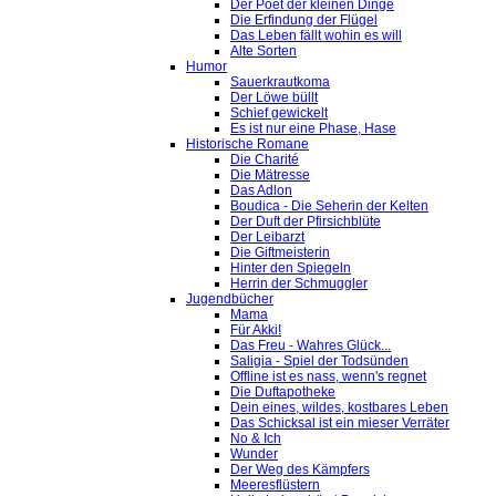
Der Poet der kleinen Dinge
Die Erfindung der Flügel
Das Leben fällt wohin es will
Alte Sorten
Humor
Sauerkrautkoma
Der Löwe büllt
Schief gewickelt
Es ist nur eine Phase, Hase
Historische Romane
Die Charité
Die Mätresse
Das Adlon
Boudica - Die Seherin der Kelten
Der Duft der Pfirsichblüte
Der Leibarzt
Die Giftmeisterin
Hinter den Spiegeln
Herrin der Schmuggler
Jugendbücher
Mama
Für Akki!
Das Freu - Wahres Glück...
Saligia - Spiel der Todsünden
Offline ist es nass, wenn's regnet
Die Duftapotheke
Dein eines, wildes, kostbares Leben
Das Schicksal ist ein mieser Verräter
No & Ich
Wunder
Der Weg des Kämpfers
Meeresflüstern