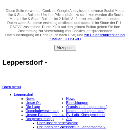
Diese Seite verwendet Cookies, Google Analytics und diverse Social Media
Like & Share Buttons. Um Ihre Privatsphäre zu schützen werden die Social
Media Like & Share Buttons im 2-Klick Verfahren erst aktiv und senden
Daten wenn Sie diese erstmalig anklicken und dadurch im Sinne der EU -
DSGVO zustimmen. Durch Klick auf den grünen Button geben Sie Ihre
Zustimmung zur Verwendung von Cookies, entsprechenden
Datenübertragung an Dritte (auch nach USA) und
zur Datenschutzerklärung
lt. neuer EU DSGVO
.
Akzeptiert
Leppersdorf -
Open menu
Leppersdorf
News
News
Unser Ort
Einrichtungen
Die Lage
Grundschule Leppersdorf
Gemeindeverwaltung
Kinderhaus Leppersdorf
Unsere Partnergemeinde
Ev.-Luth. Kirchgemeinde
Dorfgeschichte(n)
Arzt
Über unsere neue Rubrik
Vereine
Urkunden der Wittiner
Dorfclub Leppersdorf e.V.