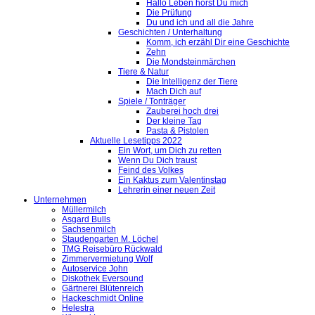
Hallo Leben hörst Du mich
Die Prüfung
Du und ich und all die Jahre
Geschichten / Unterhaltung
Komm, ich erzähl Dir eine Geschichte
Zehn
Die Mondsteinmärchen
Tiere & Natur
Die Intelligenz der Tiere
Mach Dich auf
Spiele / Tonträger
Zauberei hoch drei
Der kleine Tag
Pasta & Pistolen
Aktuelle Lesetipps 2022
Ein Wort, um Dich zu retten
Wenn Du Dich traust
Feind des Volkes
Ein Kaktus zum Valentinstag
Lehrerin einer neuen Zeit
Unternehmen
Müllermilch
Asgard Bulls
Sachsenmilch
Staudengarten M. Löchel
TMG Reisebüro Rückwald
Zimmervermietung Wolf
Autoservice John
Diskothek Eversound
Gärtnerei Blütenreich
Hackeschmidt Online
Helestra