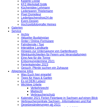
Käserei Loose
KFZ-Werkstatt Gräfe
Küchenidee Lehmann
Lederwaren Thielemann
Pixel Dompteur
Ledertaschenshop24.de
Evers Design
Hochzeitsfotografie Heines
Galerien
Service
Archiv
Aktueller Busfahrplan
Ämter / Online-Formulare
Fahrdienste / Taxi
Interaktive Landkarte
Hinweis zur Untersagung von Gartenfeuern
Mieträumlichkeiten für Feiern und Veranstaltungen
Eine App für die Tonne
Entsorgungstermine 2021
Ferienkalender 2023
Gesuch: Pferde suchen ein Zuhause
Allgemeine Infos
Was Euch hier erwartet
Tipps für Haus & Garten
Es ist DEIN Leben!
Wichtige Urteile
Verkehrsrecht
Mietrecht
Verbraucherschutz
Kalender 2021 Ferien Feiertage in Sachsen auf einen Blick
Verbraucherzentrale Sachsen - Informationen und Rat
Gesetzesänderungen ab 2021