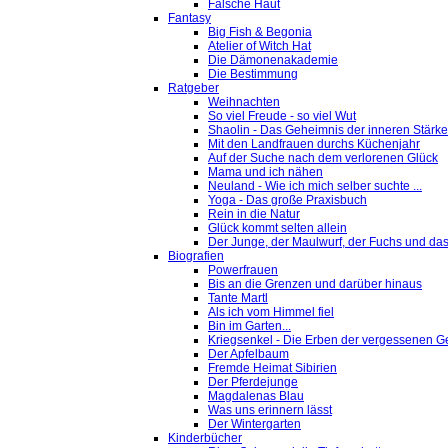
Falsche Haut
Fantasy
Big Fish & Begonia
Atelier of Witch Hat
Die Dämonenakademie
Die Bestimmung
Ratgeber
Weihnachten
So viel Freude - so viel Wut
Shaolin - Das Geheimnis der inneren Stärke
Mit den Landfrauen durchs Küchenjahr
Auf der Suche nach dem verlorenen Glück
Mama und ich nähen
Neuland - Wie ich mich selber suchte ...
Yoga - Das große Praxisbuch
Rein in die Natur
Glück kommt selten allein
Der Junge, der Maulwurf, der Fuchs und das
Biografien
Powerfrauen
Bis an die Grenzen und darüber hinaus
Tante Martl
Als ich vom Himmel fiel
Bin im Garten...
Kriegsenkel - Die Erben der vergessenen G
Der Apfelbaum
Fremde Heimat Sibirien
Der Pferdejunge
Magdalenas Blau
Was uns erinnern lässt
Der Wintergarten
Kinderbücher