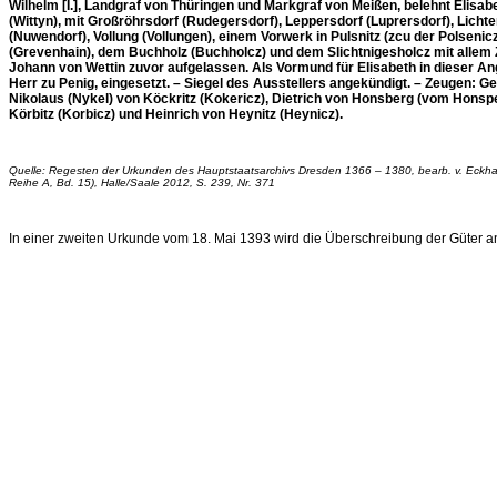
Wilhelm [I.], Landgraf von Thüringen und Markgraf von Meißen, belehnt Elisa
(Wittyn), mit Großröhrsdorf (Rudegersdorf), Leppersdorf (Luprersdorf), Licht
(Nuwendorf), Vollung (Vollungen), einem Vorwerk in Pulsnitz (zcu der Polsenic
(Grevenhain), dem Buchholz (Buchholcz) und dem Slichtnigesholcz mit allem 
Johann von Wettin zuvor aufgelassen. Als Vormund für Elisabeth in dieser Ang
Herr zu Penig, eingesetzt. – Siegel des Ausstellers angekündigt. – Zeugen: Geb
Nikolaus (Nykel) von Köckritz (Kokericz), Dietrich von Honsberg (vom Honspe
Körbitz (Korbicz) und Heinrich von Heynitz (Heynicz).
Quelle: Regesten der Urkunden des Hauptstaatsarchivs Dresden 1366 – 1380, bearb. v. Eckhar
Reihe A, Bd. 15), Halle/Saale 2012, S. 239, Nr. 371
In einer zweiten Urkunde vom 18. Mai 1393 wird die Überschreibung der Güter an