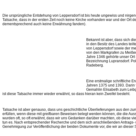
Die ursprüngliche Entstehung von Leppersdorf ist bis heute ungewiss und nirgen
Tatsache, dass in der ersten Zeit noch keine Kirche vorhanden war und der Ort de
dementsprechend auch keine Erwähnung fanden).
Bekannt ist aber, dass sich d
in den Besitz des Landes teil
von Leppersdorf sowie der me
von den Markgrafen zu Meiße
Jahre 1346 gehörte unser Ort 
Bezeichnung Lupransdorf. Pol
Radeberg.
Eine erstmalige schriftliche 
Jahren 1375 und 1393. Darin v
Gemahlin Elisabeth zum Leibg
ist diese Tatsache immer wieder erwähnt, so dass hieran kein Zweifel besteht.
Tatsache ist aber genauso, dass uns geschichtliche Überlieferungen aus den z
erfüllen, wenn diese mit greifbaren Beweisen belegt werden können, die die A
wurden oft, so oft erwähnt, dass wir uns Gedanken darüber machten, ob diese viell
tun es. Nach entsprechender Recherche und dem sich anschließenden Antrags- un
Genehmigung zur Veröffentlichung der beiden Dokumente vor, die wir an dieser S