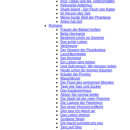
Rico, Oskar und die Tieferschatten
Petronella Apfelmus
Shark Island - Der Fluch von Katan
Im Herzen des Tals
Meine bunte Welt der Phantasie
Anton hat Zeit
Romane
Frauen die Bärbel heißen
Bella Germania
Bestimmt schön im Sommer
Das achte Leben
Verfolgung
Der Gesang der Flusskrebse
Leuchtturmliebe
Der Alchimist
Ein Leben lang lieben
Und Gott sprach: Wir müssen reden
Heute schon für morgen träumen
Kräuter der Provinz
Mauertänzer
Der Fluss des verlorenen Mondes
Tage wie Salz und Zucker
Das Kastanienhaus
Atmen Sie normal weiter
Die Stadt mit der roten Pelerine
Die Lagune der Flamingos
Nur einen Horizont entfernt
Den lass ich gleich an
Das Leben drehen
Scotland Street
Die Nacht schreibt uns neu
Tanz auf Glas