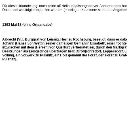
Für diese Urkunde liegt noch keine offizielle Inhaltsangabe vor. Anhand eines h
Dokument wie folgt interpretiert werden (in eckigen Klammern stehende Angabe
1393 Mai 18 (ohne Ortsangabe)
Albrecht [VI.], Burggraf von Leisnig, Herr zu Rochsburg, bezeugt, dass er da
Johann (Hans) von Wettin seiner damaligen Gemahlin Elisabeth, einer Tochte
inzwischen mit dem [Herren] von Querfurt verheiratet sei, durch den Markgrafe
Besitzungen als Leibgedinge übertragen ließ: [Groß]röhrsdorf, Leppersdorf, L
Vollung, ein Vorwerk zu Pulsnitz, ein Holz genannt der Forst, den Forst zu Grä
Pulsnitz].