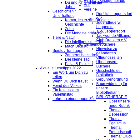
Ev.-Luth. Kirchgemeinde
Du und ich und all die
Arzt
Jahre
Vereine
Geschichten /
Dorfclub Leppersdorf
Unterhaltung
e.V.
Komm, ich erzähl Dir eine
Jugendfeuerw.
Geschichte
Leppersd.
Zehn
TSV Leppersdorf
Die Mondsteinmärchen
Taekwondo Allkampf
Tiere & Natur
Club Dresden e.V.
Die Intelligenz der Tiere
Gemeindebücherei
Mach Dich auf
Hinweise zu
Spiele / Tonträger
geänderten
Zauberei hoch drei
Öffnungszeiten
Der kleine Tag
Über unsere
Pasta & Pistolen
Bücherei
Aktuelle Lesetipps 2022
Geschichte der
Ein Wort, um Dich zu
Bibliothek
retten
Gebührenordnung
Wenn Du Dich traust
Baumwidmung für
Feind des Volkes
unsere
Ein Kaktus zum
Bibliothekarin
Valentinstag
BIBLIOTHERAPIE
Lehrerin einer neuen Zeit
Über unsere
neue Rubrik
Thema:
Depression
Thema:
Egoismus
Thema:
Freundschaft
Thema: Glück