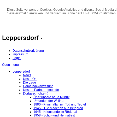
Diese Seite verwendet Cookies, Google Analytics und diverse Social Media Li
diese erstmalig anklicken und dadurch im Sinne der EU - DSGVO zustimmen.
Leppersdorf -
Datenschutzerklärung
Impressum
Login
Open menu
Leppersdorf
News
Unser Ort
Die Lage
Gemeindeverwaltung
Unsere Partnergemeinde
Dorfgeschichte(n)
Über unsere neue Rubrik
Urkunden der Wittiner
1880 - Kriminalfall mit Tod und Teufel
1945 – Die Mädchen aus Belgorod
1945 - Kriegsende im Rödertal
1958 - Schul- und Heimatfest