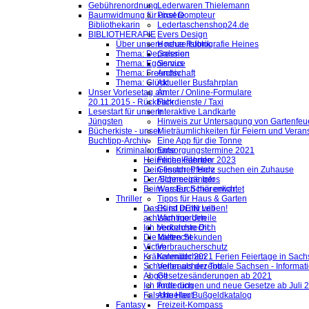
Gebührenordnung
Lederwaren Thielemann
Baumwidmung für unsere
Pixel Dompteur
Bibliothekarin
Ledertaschenshop24.de
BIBLIOTHERAPIE
Evers Design
Über unsere neue Rubrik
Hochzeitsfotografie Heines
Thema: Depression
Galerien
Thema: Egoismus
Service
Thema: Freundschaft
Archiv
Thema: Glück
Aktueller Busfahrplan
Unser Vorlesetag am
Ämter / Online-Formulare
20.11.2015 - Rückblick
Fahrdienste / Taxi
Lesestart für unsere
Interaktive Landkarte
Jüngsten
Hinweis zur Untersagung von Gartenfeu
Bücherkiste - unser
Mieträumlichkeiten für Feiern und Veran
Buchtipp-Archiv
Eine App für die Tonne
Kriminalromane
Entsorgungstermine 2021
Heimliche Fährten
Ferienkalender 2023
Dein finsteres Herz
Gesuch: Pferde suchen ein Zuhause
Der Schneegänger
Allgemeine Infos
Beim ersten Schärenlicht
Was Euch hier erwartet
Thriller
Tipps für Haus & Garten
Das Kind in mir will
Es ist DEIN Leben!
achtsam morden
Wichtige Urteile
Ich beobachte Dich
Verkehrsrecht
Die kalten Sekunden
Mietrecht
Victim
Verbraucherschutz
Krähenmädchen
Kalender 2021 Ferien Feiertage in Sachs
Schneller als der Tod
Verbraucherzentrale Sachsen - Informat
Abgott
Gesetzesänderungen ab 2021
Ich finde dich
Änderungen und neue Gesetze ab Juli 
Falsche Haut
Aktueller Bußgeldkatalog
Fantasy
Freizeit-Kompass