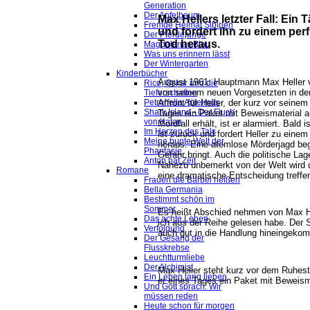
Generation
Der Apfelbaum
Max Hellers letzter Fall: Ein 
Fremde Heimat Sibirien
und fordert ihn zu einem pe
Der Pferdejunge
Tod heraus.
Magdalenas Blau
Was uns erinnern lässt
Der Wintergarten
Kinderbücher
August 1961: Hauptmann Max Heller vo
Rico, Oskar und die
von seinem neuen Vorgesetzten in den
Tieferschatten
Affront für Heller, der kurz vor seine
Petronella Apfelmus
Shark Island - Der Fluch
Tages ein Paket mit Beweismaterial a
von Katan
Mordfall erhält, ist er alarmiert. Bald 
Im Herzen des Tals
ist zurück und fordert Heller zu ein
Meine bunte Welt der
heraus. Eine atemlose Mörderjagd begi
Phantasie
Gefahr bringt. Auch die politische Lag
Anton hat Zeit
Nahezu
unbemerkt
von der Welt wird 
Romane
eine dramatische Entscheidung treffen
Frauen die Bärbel heißen
Bella Germania
Bestimmt schön im
Sommer
Es heißt Abschied nehmen von Max Hell
Das achte Leben
ich aus der Reihe gelesen habe. Der S
Verfolgung
auch gut in die Handlung hineingeko
Der Gesang der
Flusskrebse
Leuchtturmliebe
Der Alchimist
Max Heller steht kurz vor dem Ruhest
Ein Leben lang lieben
er eines Tages ein Paket mit Beweisma
Und Gott sprach: Wir
müssen reden
Heute schon für morgen