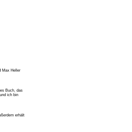
d Max Heller
stes Buch, das
und ich bin
ußerdem erhält