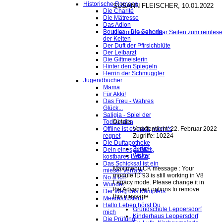
Historische Romane
SUSANN FLEISCHER, 10.01.2022
Die Charité
Die Mätresse
Das Adlon
Boudica - Die Seherin
Hier gibt es ein paar Seiten zum reinles
der Kelten
Der Duft der Pfirsichblüte
Der Leibarzt
Die Giftmeisterin
Hinter den Spiegeln
Herrin der Schmuggler
Jugendbücher
Mama
Für Akki!
Das Freu - Wahres
Glück...
Saligia - Spiel der
Details
Todsünden
Veröffentlicht: 22. Februar 2022
Offline ist es nass, wenn's
Zugriffe: 10224
regnet
Die Duftapotheke
Zurück
Dein eines, wildes,
Weiter
kostbares Leben
Das Schicksal ist ein
Maximenu CK message : Your
mieser Verräter
module ID 93 is still working in V8
No & Ich
Legacy mode. Please change it in
Wunder
the Advanced options to remove
Der Weg des Kämpfers
this message.
Meeresflüstern
Hallo Leben hörst Du
Grundschule Leppersdorf
mich
Kinderhaus Leppersdorf
Die Prüfung