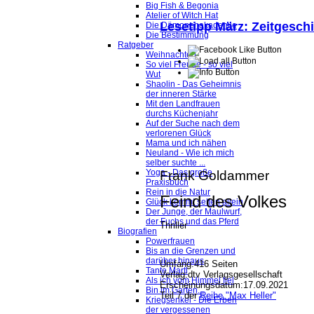
Big Fish & Begonia
Atelier of Witch Hat
Lesetipp März: Zeitgeschi
Die Dämonenakademie
Die Bestimmung
Ratgeber
Weihnachten
So viel Freude - so viel
Wut
Shaolin - Das Geheimnis
der inneren Stärke
Mit den Landfrauen
durchs Küchenjahr
Auf der Suche nach dem
verlorenen Glück
Mama und ich nähen
Neuland - Wie ich mich
selber suchte ...
Yoga - Das große
Frank Goldammer
Praxisbuch
Rein in die Natur
Feind des Volkes
Glück kommt selten allein
Der Junge, der Maulwurf,
der Fuchs und das Pferd
Thriller
Biografien
Powerfrauen
Bis an die Grenzen und
darüber hinaus
Umfang:
416 Seiten
Tante Martl
Verlag:
dtv Verlagsgesellschaft
Als ich vom Himmel fiel
Erscheinungsdatum:
17.09.2021
Bin im Garten...
Teil 7 der
Reihe "Max Heller"
Kriegsenkel - Die Erben
der vergessenen