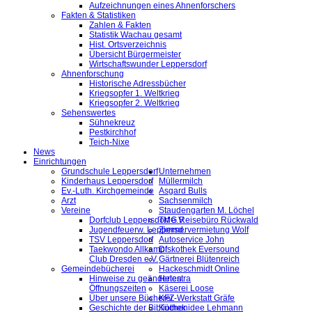
Aufzeichnungen eines Ahnenforschers
Fakten & Statistiken
Zahlen & Fakten
Statistik Wachau gesamt
Hist. Ortsverzeichnis
Übersicht Bürgermeister
Wirtschaftswunder Leppersdorf
Ahnenforschung
Historische Adressbücher
Kriegsopfer 1. Weltkrieg
Kriegsopfer 2. Weltkrieg
Sehenswertes
Sühnekreuz
Pestkirchhof
Teich-Nixe
News
Einrichtungen
Grundschule Leppersdorf
Unternehmen
Kinderhaus Leppersdorf
Müllermilch
Ev.-Luth. Kirchgemeinde
Asgard Bulls
Arzt
Sachsenmilch
Vereine
Staudengarten M. Löchel
Dorfclub Leppersdorf e.V.
TMG Reisebüro Rückwald
Jugendfeuerw. Leppersd.
Zimmervermietung Wolf
TSV Leppersdorf
Autoservice John
Taekwondo Allkampf
Diskothek Eversound
Club Dresden e.V.
Gärtnerei Blütenreich
Gemeindebücherei
Hackeschmidt Online
Hinweise zu geänderten
Helestra
Öffnungszeiten
Käserei Loose
Über unsere Bücherei
KFZ-Werkstatt Gräfe
Geschichte der Bibliothek
Küchenidee Lehmann