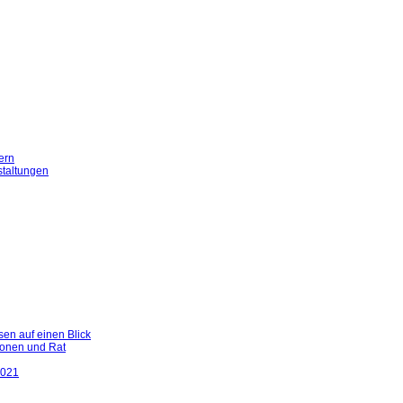
ern
staltungen
en auf einen Blick
ionen und Rat
2021