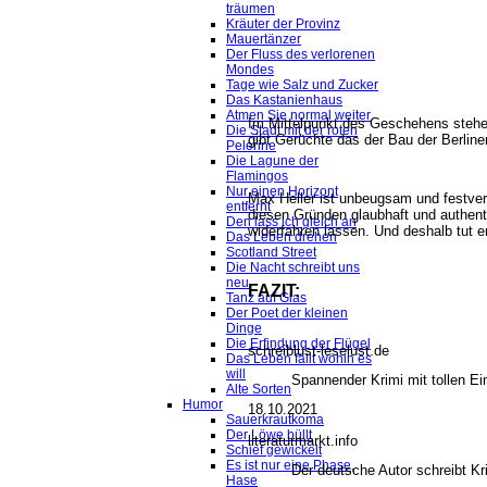
träumen
Kräuter der Provinz
Mauertänzer
Der Fluss des verlorenen
Mondes
Tage wie Salz und Zucker
Das Kastanienhaus
Atmen Sie normal weiter
Im Mittelpunkt des Geschehens stehen
Die Stadt mit der roten
gibt Gerüchte das der Bau der Berlin
Pelerine
Die Lagune der
Flamingos
Nur einen Horizont
Max Heller ist unbeugsam und festver
entfernt
diesen Gründen glaubhaft und authentis
Den lass ich gleich an
widerfahren lassen. Und deshalb tut e
Das Leben drehen
Scotland Street
Die Nacht schreibt uns
neu
FAZIT:
Tanz auf Glas
Der Poet der kleinen
Dinge
Die Erfindung der Flügel
schreiblust-leselust.de
Das Leben fällt wohin es
will
Spannender Krimi mit tollen Ei
Alte Sorten
Humor
18.10.2021
Sauerkrautkoma
Der Löwe büllt
literaturmarkt.info
Schief gewickelt
Es ist nur eine Phase,
Der deutsche Autor schreibt Kr
Hase