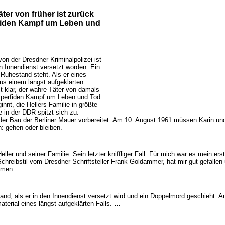
Täter von früher ist zurück
rfiden Kampf um Leben und
n der Dresdner Kriminalpolizei ist
 Innendienst versetzt worden. Ein
m Ruhestand steht. Als er eines
us einem längst aufgeklärten
ist klar, der wahre Täter von damals
em perfiden Kampf um Leben und Tod
nnt, die Hellers Familie in größte
e in der DDR spitzt sich zu.
der Bau der Berliner Mauer vorbereitet. Am 10. August 1961 müssen Karin un
: gehen oder bleiben.
er und seiner Familie. Sein letzter kniffliger Fall. Für mich war es mein er
chreibstil vom Dresdner Schriftsteller Frank Goldammer, hat mir gut gefallen 
mmen.
and, als er in den Innendienst versetzt wird und ein Doppelmord geschieht. A
terial eines längst aufgeklärten Falls. …