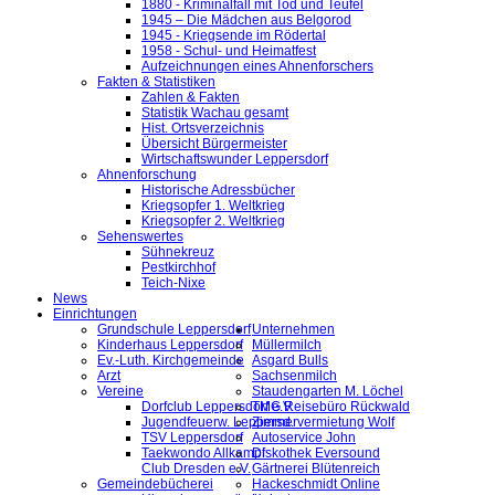
1880 - Kriminalfall mit Tod und Teufel
1945 – Die Mädchen aus Belgorod
1945 - Kriegsende im Rödertal
1958 - Schul- und Heimatfest
Aufzeichnungen eines Ahnenforschers
Fakten & Statistiken
Zahlen & Fakten
Statistik Wachau gesamt
Hist. Ortsverzeichnis
Übersicht Bürgermeister
Wirtschaftswunder Leppersdorf
Ahnenforschung
Historische Adressbücher
Kriegsopfer 1. Weltkrieg
Kriegsopfer 2. Weltkrieg
Sehenswertes
Sühnekreuz
Pestkirchhof
Teich-Nixe
News
Einrichtungen
Grundschule Leppersdorf
Unternehmen
Kinderhaus Leppersdorf
Müllermilch
Ev.-Luth. Kirchgemeinde
Asgard Bulls
Arzt
Sachsenmilch
Vereine
Staudengarten M. Löchel
Dorfclub Leppersdorf e.V.
TMG Reisebüro Rückwald
Jugendfeuerw. Leppersd.
Zimmervermietung Wolf
TSV Leppersdorf
Autoservice John
Taekwondo Allkampf
Diskothek Eversound
Club Dresden e.V.
Gärtnerei Blütenreich
Gemeindebücherei
Hackeschmidt Online