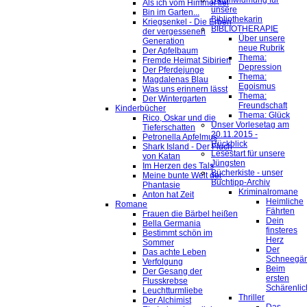
Baumwidmung für
Als ich vom Himmel fiel
unsere
Bin im Garten...
Bibliothekarin
Kriegsenkel - Die Erben
BIBLIOTHERAPIE
der vergessenen
Über unsere
Generation
neue Rubrik
Der Apfelbaum
Thema:
Fremde Heimat Sibirien
Depression
Der Pferdejunge
Thema:
Magdalenas Blau
Egoismus
Was uns erinnern lässt
Thema:
Der Wintergarten
Freundschaft
Kinderbücher
Thema: Glück
Rico, Oskar und die
Unser Vorlesetag am
Tieferschatten
20.11.2015 -
Petronella Apfelmus
Rückblick
Shark Island - Der Fluch
Lesestart für unsere
von Katan
Jüngsten
Im Herzen des Tals
Bücherkiste - unser
Meine bunte Welt der
Buchtipp-Archiv
Phantasie
Kriminalromane
Anton hat Zeit
Heimliche
Romane
Fährten
Frauen die Bärbel heißen
Dein
Bella Germania
finsteres
Bestimmt schön im
Herz
Sommer
Der
Das achte Leben
Schneegä
Verfolgung
Beim
Der Gesang der
ersten
Flusskrebse
Schärenlic
Leuchtturmliebe
Thriller
Der Alchimist