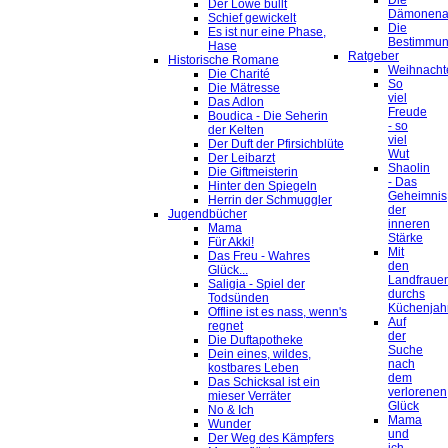
Die
Der Löwe büllt
Dämonena
Schief gewickelt
Die
Es ist nur eine Phase,
Bestimmu
Hase
Ratgeber
Historische Romane
Weihnacht
Die Charité
So
Die Mätresse
viel
Das Adlon
Freude
Boudica - Die Seherin
- so
der Kelten
viel
Der Duft der Pfirsichblüte
Wut
Der Leibarzt
Shaolin
Die Giftmeisterin
- Das
Hinter den Spiegeln
Geheimnis
Herrin der Schmuggler
der
Jugendbücher
inneren
Mama
Stärke
Für Akki!
Mit
Das Freu - Wahres
den
Glück...
Landfraue
Saligia - Spiel der
durchs
Todsünden
Küchenjah
Offline ist es nass, wenn's
Auf
regnet
der
Die Duftapotheke
Suche
Dein eines, wildes,
nach
kostbares Leben
dem
Das Schicksal ist ein
verlorenen
mieser Verräter
Glück
No & Ich
Mama
Wunder
und
Der Weg des Kämpfers