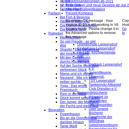
Abgott
Gesetzesänderungen ab 2021
Ich finde dich
Änderungen und neue Gesetze ab Juli 
Falsche Haut
Aktueller Bußgeldkatalog
Fantasy
Freizeit-Kompass
Big Fish & Begonia
Maximenu CK message : Your
Copy
Atelier of Witch Hat
module ID 93 is still working in V8
Hos
Die Dämonenakademie
Legacy mode. Please change it in
Go
Die Bestimmung
the Advanced options to remove
to
Ratgeber
this message.
Weihnachten
So viel Freude - so viel
Grundschule Leppersdorf
Wut
Kinderhaus Leppersdorf
Shaolin - Das Geheimnis
Ev.-Luth. Kirchgemeinde
der inneren Stärke
Arzt
Mit den Landfrauen
Vereine
durchs Küchenjahr
Dorfclub Leppersdorf
Auf der Suche nach dem
e.V.
verlorenen Glück
Jugendfeuerw.
Mama und ich nähen
Leppersd.
Neuland - Wie ich mich
TSV Leppersdorf
selber suchte ...
Taekwondo Allkampf
Yoga - Das große
Club Dresden e.V.
Praxisbuch
Gemeindebücherei
Rein in die Natur
Hinweise zu
Glück kommt selten allein
geänderten
Der Junge, der Maulwurf,
Öffnungszeiten
der Fuchs und das Pferd
Über unsere
Biografien
Bücherei
Powerfrauen
Geschichte der
Bis an die Grenzen und
Bibliothek
darüber hinaus
Gebührenordnung
Tante Martl