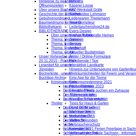
Hinweise zu geänderten
Helestra
Öffnungszeiten
Käserei Loose
Über unsere Bücherei
KFZ-Werkstatt Gräfe
Geschichte der Bibliothek
Küchenidee Lehmann
Gebührenordnung
Lederwaren Thielemann
Baumwidmung für unsere
Pixel Dompteur
Bibliothekarin
Ledertaschenshop24.de
BIBLIOTHERAPIE
Evers Design
Über unsere neue Rubrik
Hochzeitsfotografie Heines
Thema: Depression
Galerien
Thema: Egoismus
Service
Thema: Freundschaft
Archiv
Thema: Glück
Aktueller Busfahrplan
Unser Vorlesetag am
Ämter / Online-Formulare
20.11.2015 - Rückblick
Fahrdienste / Taxi
Lesestart für unsere
Interaktive Landkarte
Jüngsten
Hinweis zur Untersagung von Gartenfeu
Bücherkiste - unser
Mieträumlichkeiten für Feiern und Veran
Buchtipp-Archiv
Eine App für die Tonne
Kriminalromane
Entsorgungstermine 2021
Heimliche Fährten
Ferienkalender 2023
Dein finsteres Herz
Gesuch: Pferde suchen ein Zuhause
Der Schneegänger
Allgemeine Infos
Beim ersten Schärenlicht
Was Euch hier erwartet
Thriller
Tipps für Haus & Garten
Das Kind in mir will
Es ist DEIN Leben!
achtsam morden
Wichtige Urteile
Ich beobachte Dich
Verkehrsrecht
Die kalten Sekunden
Mietrecht
Victim
Verbraucherschutz
Krähenmädchen
Kalender 2021 Ferien Feiertage in Sachs
Schneller als der Tod
Verbraucherzentrale Sachsen - Informat