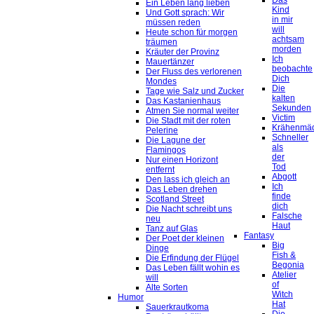
Das
Ein Leben lang lieben
Kind
Und Gott sprach: Wir
in mir
müssen reden
will
Heute schon für morgen
achtsam
träumen
morden
Kräuter der Provinz
Ich
Mauertänzer
beobachte
Der Fluss des verlorenen
Dich
Mondes
Die
Tage wie Salz und Zucker
kalten
Das Kastanienhaus
Sekunden
Atmen Sie normal weiter
Victim
Die Stadt mit der roten
Krähenmä
Pelerine
Schneller
Die Lagune der
als
Flamingos
der
Nur einen Horizont
Tod
entfernt
Abgott
Den lass ich gleich an
Ich
Das Leben drehen
finde
Scotland Street
dich
Die Nacht schreibt uns
Falsche
neu
Haut
Tanz auf Glas
Fantasy
Der Poet der kleinen
Big
Dinge
Fish &
Die Erfindung der Flügel
Begonia
Das Leben fällt wohin es
Atelier
will
of
Alte Sorten
Witch
Humor
Hat
Sauerkrautkoma