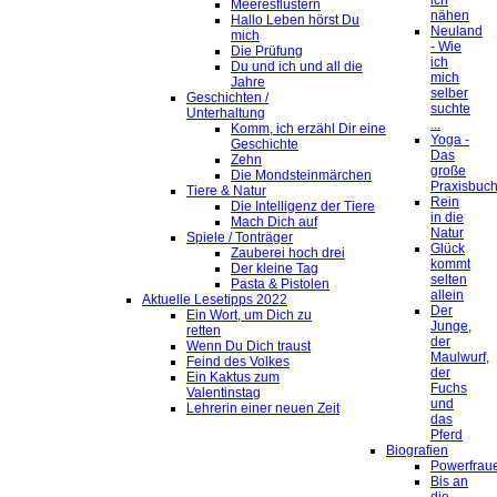
ich
Meeresflüstern
nähen
Hallo Leben hörst Du
Neuland
mich
- Wie
Die Prüfung
ich
Du und ich und all die
mich
Jahre
selber
Geschichten /
suchte
Unterhaltung
...
Komm, ich erzähl Dir eine
Yoga -
Geschichte
Das
Zehn
große
Die Mondsteinmärchen
Praxisbuc
Tiere & Natur
Rein
Die Intelligenz der Tiere
in die
Mach Dich auf
Natur
Spiele / Tonträger
Glück
Zauberei hoch drei
kommt
Der kleine Tag
selten
Pasta & Pistolen
allein
Aktuelle Lesetipps 2022
Der
Ein Wort, um Dich zu
Junge,
retten
der
Wenn Du Dich traust
Maulwurf,
Feind des Volkes
der
Ein Kaktus zum
Fuchs
Valentinstag
und
Lehrerin einer neuen Zeit
das
Pferd
Biografien
Powerfrau
Bis an