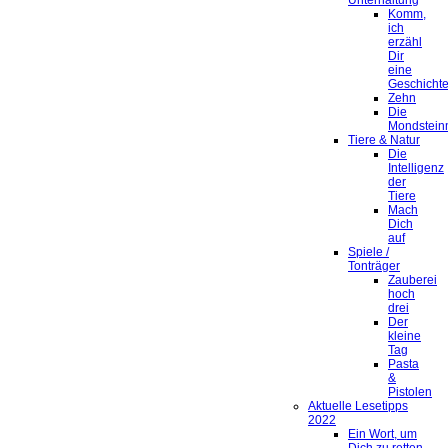
Unterhaltung
Komm,
ich
erzähl
Dir
eine
Geschicht
Zehn
Die
Mondstein
Tiere & Natur
Die
Intelligenz
der
Tiere
Mach
Dich
auf
Spiele /
Tonträger
Zauberei
hoch
drei
Der
kleine
Tag
Pasta
&
Pistolen
Aktuelle Lesetipps
2022
Ein Wort, um