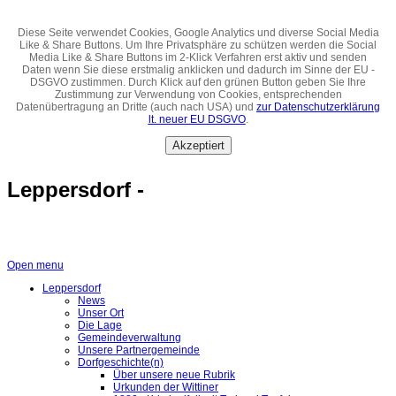
Diese Seite verwendet Cookies, Google Analytics und diverse Social Media
Like & Share Buttons. Um Ihre Privatsphäre zu schützen werden die Social
Media Like & Share Buttons im 2-Klick Verfahren erst aktiv und senden
Daten wenn Sie diese erstmalig anklicken und dadurch im Sinne der EU -
DSGVO zustimmen. Durch Klick auf den grünen Button geben Sie Ihre
Zustimmung zur Verwendung von Cookies, entsprechenden
Datenübertragung an Dritte (auch nach USA) und
zur Datenschutzerklärung
lt. neuer EU DSGVO
.
Akzeptiert
Leppersdorf -
Open menu
Leppersdorf
News
Unser Ort
Die Lage
Gemeindeverwaltung
Unsere Partnergemeinde
Dorfgeschichte(n)
Über unsere neue Rubrik
Urkunden der Wittiner