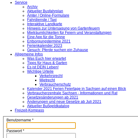
Service
Archiv
Aktueller Busfahrplan
Ämter / Online-Formulare
Fahrdienste / Taxi
Interaktive Landkarte
Hinweis zur Untersagung von Gartenfeuern
Mieträumlichkeiten für Feiern und Veranstaltungen
Eine App für die Tonne
Entsorgungstermine 2021
Ferienkalender 2023
Gesuch: Pferde suchen ein Zuhause
Allgemeine Infos
Was Euch hier erwartet
Tipps für Haus & Garten
Es ist DEIN Leben!
Wichtige Urteile
Verkehrsrecht
Mietrecht
Verbraucherschutz
Kalender 2021 Ferien Feiertage in Sachsen auf einen Blick
Verbraucherzentrale Sachsen - Informationen und Rat
Gesetzesänderungen ab 2021
Änderungen und neue Gesetze ab Juli 2021
Aktueller Bußgeldkatalog
Freizeit-Kompass
Benutzername
*
Passwort
*