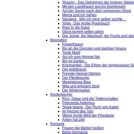
Shaolin - Das Geheimnis der inneren Stärke
Mit den Landfrauen durchs Küchenjahr
Auf der Suche nach dem verlorenen Glück
Mama und ich nähen
Neuland - Wie ich mich selber suchte ...
Yoga - Das große Praxisbuch
Rein in die Natur
Glück kommt selten allein
Der Junge, der Maulwurf, der Fuchs und das
Biografien
Powerfrauen
Bis an die Grenzen und darüber hinaus
Tante Martl
Als ich vom Himmel fiel
Bin im Garten...
Kriegsenkel - Die Erben der vergessenen G
Der Apfelbaum
Fremde Heimat Sibirien
Der Pferdejunge
Magdalenas Blau
Was uns erinnern lässt
Der Wintergarten
Kinderbücher
Rico, Oskar und die Tieferschatten
Petronella Apfelmus
Shark Island - Der Fluch von Katan
Im Herzen des Tals
Meine bunte Welt der Phantasie
Anton hat Zeit
Romane
Frauen die Bärbel heißen
Bella Germania