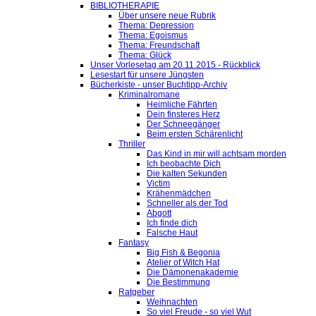
BIBLIOTHERAPIE
Über unsere neue Rubrik
Thema: Depression
Thema: Egoismus
Thema: Freundschaft
Thema: Glück
Unser Vorlesetag am 20.11.2015 - Rückblick
Lesestart für unsere Jüngsten
Bücherkiste - unser Buchtipp-Archiv
Kriminalromane
Heimliche Fährten
Dein finsteres Herz
Der Schneegänger
Beim ersten Schärenlicht
Thriller
Das Kind in mir will achtsam morden
Ich beobachte Dich
Die kalten Sekunden
Victim
Krähenmädchen
Schneller als der Tod
Abgott
Ich finde dich
Falsche Haut
Fantasy
Big Fish & Begonia
Atelier of Witch Hat
Die Dämonenakademie
Die Bestimmung
Ratgeber
Weihnachten
So viel Freude - so viel Wut