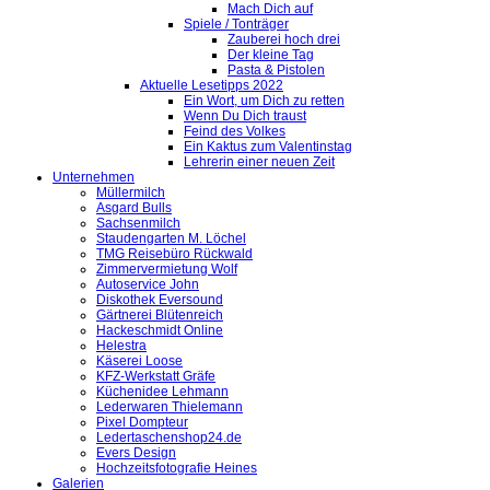
Mach Dich auf
Spiele / Tonträger
Zauberei hoch drei
Der kleine Tag
Pasta & Pistolen
Aktuelle Lesetipps 2022
Ein Wort, um Dich zu retten
Wenn Du Dich traust
Feind des Volkes
Ein Kaktus zum Valentinstag
Lehrerin einer neuen Zeit
Unternehmen
Müllermilch
Asgard Bulls
Sachsenmilch
Staudengarten M. Löchel
TMG Reisebüro Rückwald
Zimmervermietung Wolf
Autoservice John
Diskothek Eversound
Gärtnerei Blütenreich
Hackeschmidt Online
Helestra
Käserei Loose
KFZ-Werkstatt Gräfe
Küchenidee Lehmann
Lederwaren Thielemann
Pixel Dompteur
Ledertaschenshop24.de
Evers Design
Hochzeitsfotografie Heines
Galerien