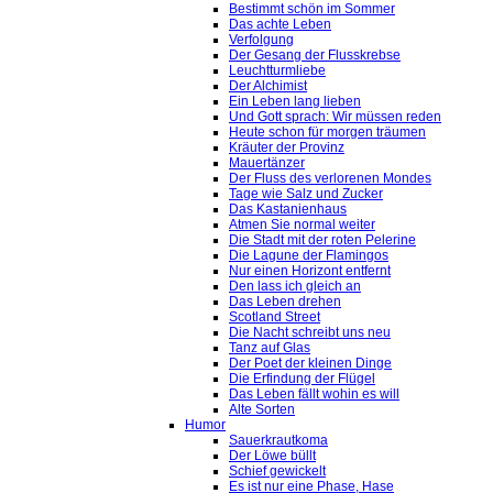
Bestimmt schön im Sommer
Das achte Leben
Verfolgung
Der Gesang der Flusskrebse
Leuchtturmliebe
Der Alchimist
Ein Leben lang lieben
Und Gott sprach: Wir müssen reden
Heute schon für morgen träumen
Kräuter der Provinz
Mauertänzer
Der Fluss des verlorenen Mondes
Tage wie Salz und Zucker
Das Kastanienhaus
Atmen Sie normal weiter
Die Stadt mit der roten Pelerine
Die Lagune der Flamingos
Nur einen Horizont entfernt
Den lass ich gleich an
Das Leben drehen
Scotland Street
Die Nacht schreibt uns neu
Tanz auf Glas
Der Poet der kleinen Dinge
Die Erfindung der Flügel
Das Leben fällt wohin es will
Alte Sorten
Humor
Sauerkrautkoma
Der Löwe büllt
Schief gewickelt
Es ist nur eine Phase, Hase