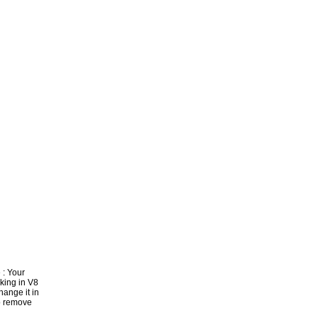
: Your
rking in V8
ange it in
o remove