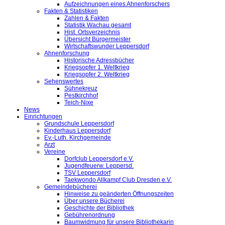
Aufzeichnungen eines Ahnenforschers
Fakten & Statistiken
Zahlen & Fakten
Statistik Wachau gesamt
Hist. Ortsverzeichnis
Übersicht Bürgermeister
Wirtschaftswunder Leppersdorf
Ahnenforschung
Historische Adressbücher
Kriegsopfer 1. Weltkrieg
Kriegsopfer 2. Weltkrieg
Sehenswertes
Sühnekreuz
Pestkirchhof
Teich-Nixe
News
Einrichtungen
Grundschule Leppersdorf
Kinderhaus Leppersdorf
Ev.-Luth. Kirchgemeinde
Arzt
Vereine
Dorfclub Leppersdorf e.V.
Jugendfeuerw. Leppersd.
TSV Leppersdorf
Taekwondo Allkampf Club Dresden e.V.
Gemeindebücherei
Hinweise zu geänderten Öffnungszeiten
Über unsere Bücherei
Geschichte der Bibliothek
Gebührenordnung
Baumwidmung für unsere Bibliothekarin