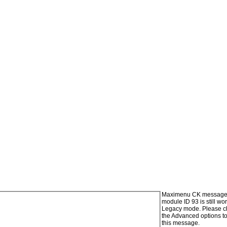
Maximenu CK message 
module ID 93 is still wo
Legacy mode. Please ch
the Advanced options t
this message.