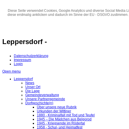
Diese Seite verwendet Cookies, Google Analytics und diverse Social Media Li
diese erstmalig anklicken und dadurch im Sinne der EU - DSGVO zustimmen.
Leppersdorf -
Datenschutzerklärung
Impressum
Login
Open menu
Leppersdorf
News
Unser Ort
Die Lage
Gemeindeverwaltung
Unsere Partnergemeinde
Dorfgeschichte(n)
Über unsere neue Rubrik
Urkunden der Wittiner
1880 - Kriminalfall mit Tod und Teufel
1945 – Die Mädchen aus Belgorod
1945 - Kriegsende im Rödertal
1958 - Schul- und Heimatfest