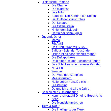
Historische Romane
Die Charité
Die Mätresse
Das Adlon
Boudica - Die Seherin der Kelten
Der Duft der Pfirsichblüte
Der Leibarzt
Die Giftmeisterin
Hinter den Spiegeln
Herrin der Schmuggler
Jugendbücher
Mama
Für Akki!
Das Freu - Wahres Glück...
Saligia - Spiel der Todsünden
Offline ist es nass, wenn's regnet
Die Duftapotheke
Dein eines, wildes, kostbares Leben
Das Schicksal ist ein mieser Verräter
No & Ich
Wunder
Der Weg des Kämpfers
Meeresflüstern
Hallo Leben hörst Du mich
Die Prüfung
Du und ich und all die Jahre
Geschichten / Unterhaltung
Komm, ich erzähl Dir eine Geschichte
Zehn
Die Mondsteinmärchen
Tiere & Natur
Die Intelligenz der Tiere