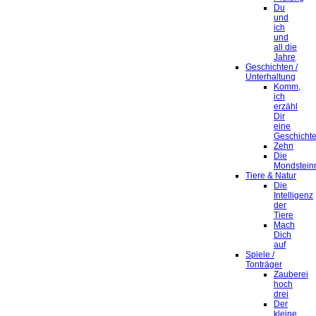
Du
und
ich
und
all die
Jahre
Geschichten /
Unterhaltung
Komm,
ich
erzähl
Dir
eine
Geschicht
Zehn
Die
Mondstein
Tiere & Natur
Die
Intelligenz
der
Tiere
Mach
Dich
auf
Spiele /
Tonträger
Zauberei
hoch
drei
Der
kleine