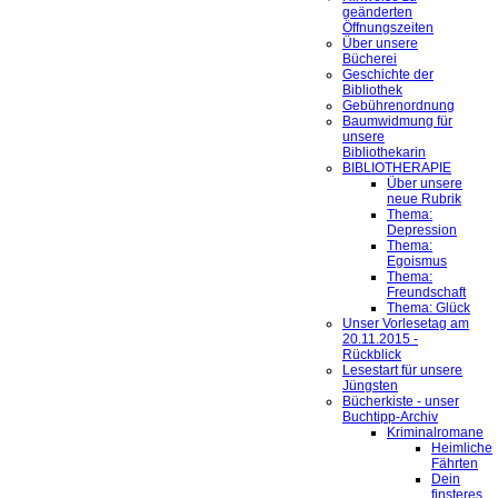
geänderten
Öffnungszeiten
Über unsere
Bücherei
Geschichte der
Bibliothek
Gebührenordnung
Baumwidmung für
unsere
Bibliothekarin
BIBLIOTHERAPIE
Über unsere
neue Rubrik
Thema:
Depression
Thema:
Egoismus
Thema:
Freundschaft
Thema: Glück
Unser Vorlesetag am
20.11.2015 -
Rückblick
Lesestart für unsere
Jüngsten
Bücherkiste - unser
Buchtipp-Archiv
Kriminalromane
Heimliche
Fährten
Dein
finsteres