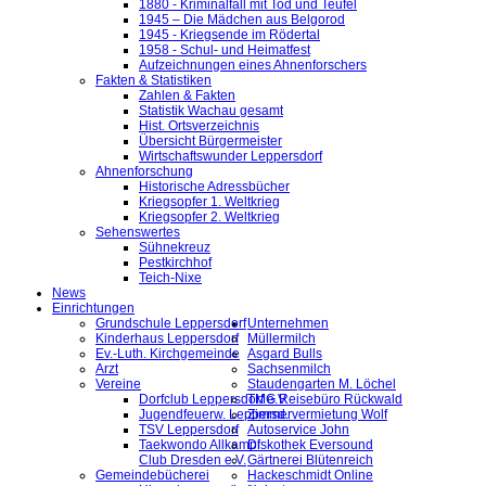
1880 - Kriminalfall mit Tod und Teufel
1945 – Die Mädchen aus Belgorod
1945 - Kriegsende im Rödertal
1958 - Schul- und Heimatfest
Aufzeichnungen eines Ahnenforschers
Fakten & Statistiken
Zahlen & Fakten
Statistik Wachau gesamt
Hist. Ortsverzeichnis
Übersicht Bürgermeister
Wirtschaftswunder Leppersdorf
Ahnenforschung
Historische Adressbücher
Kriegsopfer 1. Weltkrieg
Kriegsopfer 2. Weltkrieg
Sehenswertes
Sühnekreuz
Pestkirchhof
Teich-Nixe
News
Einrichtungen
Grundschule Leppersdorf
Unternehmen
Kinderhaus Leppersdorf
Müllermilch
Ev.-Luth. Kirchgemeinde
Asgard Bulls
Arzt
Sachsenmilch
Vereine
Staudengarten M. Löchel
Dorfclub Leppersdorf e.V.
TMG Reisebüro Rückwald
Jugendfeuerw. Leppersd.
Zimmervermietung Wolf
TSV Leppersdorf
Autoservice John
Taekwondo Allkampf
Diskothek Eversound
Club Dresden e.V.
Gärtnerei Blütenreich
Gemeindebücherei
Hackeschmidt Online