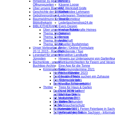
Hinweise zu geänderten
Helestra
Öffnungszeiten
Käserei Loose
Über unsere Bücherei
KFZ-Werkstatt Gräfe
Geschichte der Bibliothek
Küchenidee Lehmann
Gebührenordnung
Lederwaren Thielemann
Baumwidmung für unsere
Pixel Dompteur
Bibliothekarin
Ledertaschenshop24.de
BIBLIOTHERAPIE
Evers Design
Über unsere neue Rubrik
Hochzeitsfotografie Heines
Thema: Depression
Galerien
Thema: Egoismus
Service
Thema: Freundschaft
Archiv
Thema: Glück
Aktueller Busfahrplan
Unser Vorlesetag am
Ämter / Online-Formulare
20.11.2015 - Rückblick
Fahrdienste / Taxi
Lesestart für unsere
Interaktive Landkarte
Jüngsten
Hinweis zur Untersagung von Gartenfeu
Bücherkiste - unser
Mieträumlichkeiten für Feiern und Veran
Buchtipp-Archiv
Eine App für die Tonne
Kriminalromane
Entsorgungstermine 2021
Heimliche Fährten
Ferienkalender 2023
Dein finsteres Herz
Gesuch: Pferde suchen ein Zuhause
Der Schneegänger
Allgemeine Infos
Beim ersten Schärenlicht
Was Euch hier erwartet
Thriller
Tipps für Haus & Garten
Das Kind in mir will
Es ist DEIN Leben!
achtsam morden
Wichtige Urteile
Ich beobachte Dich
Verkehrsrecht
Die kalten Sekunden
Mietrecht
Victim
Verbraucherschutz
Krähenmädchen
Kalender 2021 Ferien Feiertage in Sachs
Schneller als der Tod
Verbraucherzentrale Sachsen - Informat