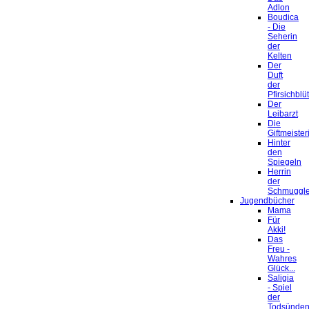
Adlon
Boudica
- Die
Seherin
der
Kelten
Der
Duft
der
Pfirsichblü
Der
Leibarzt
Die
Giftmeister
Hinter
den
Spiegeln
Herrin
der
Schmuggle
Jugendbücher
Mama
Für
Akki!
Das
Freu -
Wahres
Glück...
Saligia
- Spiel
der
Todsünde