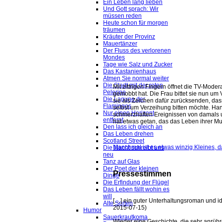
Ein Leben lang lieben
Und Gott sprach: Wir
müssen reden
Heute schon für morgen
träumen
Kräuter der Provinz
Mauertänzer
Der Fluss des verlorenen
Mondes
Tage wie Salz und Zucker
Das Kastanienhaus
Atmen Sie normal weiter
Die Stadt mit der roten
Mit zittrigen Fingern öffnet die TV-Mode
Pelerine
gemobbt hat. Die Frau bittet sie nun um 
Die Lagune der
sie als Zeichen dafür zurücksenden, das
Flamingos
selbst um Verzeihung bitten möchte. Hann
Nur einen Horizont
schmerzhaften Ereignissen von damals
entfernt
hat etwas getan, das das Leben ihrer Mu
Den lass ich gleich an
Das Leben drehen
Scotland Street
Manchmal ist es etwas winzig Kleines, d
Die Nacht schreibt uns
neu
Tanz auf Glas
Der Poet der kleinen
Pressestimmen
Dinge
Die Erfindung der Flügel
Das Leben fällt wohin es
will
[…] ein guter Unterhaltungsroman und id
Alte Sorten
2015-07-15)
Humor
Sauerkrautkoma
Wieder eine Geschichte, die sehr anrühr