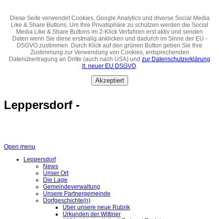
Diese Seite verwendet Cookies, Google Analytics und diverse Social Media
Like & Share Buttons. Um Ihre Privatsphäre zu schützen werden die Social
Media Like & Share Buttons im 2-Klick Verfahren erst aktiv und senden
Daten wenn Sie diese erstmalig anklicken und dadurch im Sinne der EU -
DSGVO zustimmen. Durch Klick auf den grünen Button geben Sie Ihre
Zustimmung zur Verwendung von Cookies, entsprechenden
Datenübertragung an Dritte (auch nach USA) und
zur Datenschutzerklärung
lt. neuer EU DSGVO
.
Akzeptiert
Leppersdorf -
Open menu
Leppersdorf
News
Unser Ort
Die Lage
Gemeindeverwaltung
Unsere Partnergemeinde
Dorfgeschichte(n)
Über unsere neue Rubrik
Urkunden der Wittiner