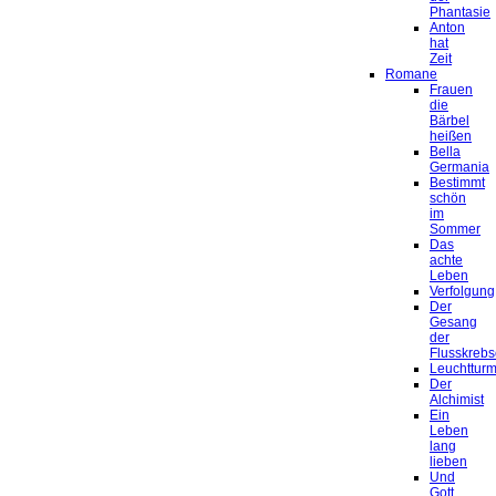
Phantasie
Anton
hat
Zeit
Romane
Frauen
die
Bärbel
heißen
Bella
Germania
Bestimmt
schön
im
Sommer
Das
achte
Leben
Verfolgung
Der
Gesang
der
Flusskrebs
Leuchtturm
Der
Alchimist
Ein
Leben
lang
lieben
Und
Gott