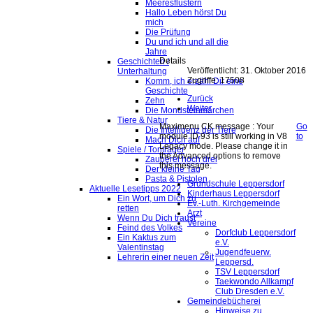
Meeresflüstern
Hallo Leben hörst Du
mich
Die Prüfung
Du und ich und all die
Jahre
Details
Geschichten /
Veröffentlicht: 31. Oktober 2016
Unterhaltung
Zugriffe: 17508
Komm, ich erzähl Dir eine
Geschichte
Zurück
Zehn
Weiter
Die Mondsteinmärchen
Tiere & Natur
Maximenu CK message : Your
Go
Die Intelligenz der Tiere
module ID 93 is still working in V8
to
Mach Dich auf
Legacy mode. Please change it in
Spiele / Tonträger
the Advanced options to remove
Zauberei hoch drei
this message.
Der kleine Tag
Pasta & Pistolen
Grundschule Leppersdorf
Aktuelle Lesetipps 2022
Kinderhaus Leppersdorf
Ein Wort, um Dich zu
Ev.-Luth. Kirchgemeinde
retten
Arzt
Wenn Du Dich traust
Vereine
Feind des Volkes
Dorfclub Leppersdorf
Ein Kaktus zum
e.V.
Valentinstag
Jugendfeuerw.
Lehrerin einer neuen Zeit
Leppersd.
TSV Leppersdorf
Taekwondo Allkampf
Club Dresden e.V.
Gemeindebücherei
Hinweise zu