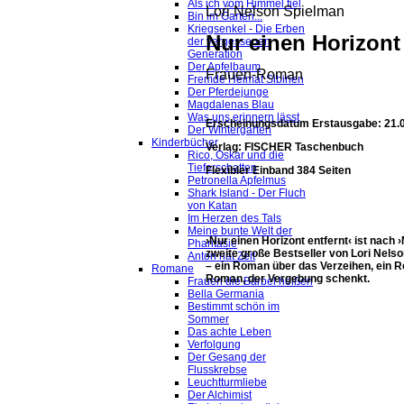
Als ich vom Himmel fiel
Lori Nelson Spielman
Bin im Garten...
Kriegsenkel - Die Erben
Nur einen Horizont 
der vergessenen
Generation
Der Apfelbaum
Frauen-Roman
Fremde Heimat Sibirien
Der Pferdejunge
Magdalenas Blau
Was uns erinnern lässt
Erscheinungsdatum Erstausgabe: 21.
Der Wintergarten
Kinderbücher
Verlag: FISCHER Taschenbuch
Rico, Oskar und die
Tieferschatten
Flexibler Einband 384 Seiten
Petronella Apfelmus
Shark Island - Der Fluch
von Katan
Im Herzen des Tals
Meine bunte Welt der
›Nur einen Horizont entfernt‹ ist nac
Phantasie
zweite große Bestseller von Lori Nels
Anton hat Zeit
– ein Roman über das Verzeihen, ein R
Romane
Roman, der Vergebung schenkt.
Frauen die Bärbel heißen
Bella Germania
Bestimmt schön im
Sommer
Das achte Leben
Verfolgung
Der Gesang der
Flusskrebse
Leuchtturmliebe
Der Alchimist