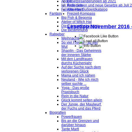
Abgott
Gesetzesänderungen ab 2021
Ich finde dich
Änderungen und neue Gesetze ab Juli 
Falsche Haut
Aktueller Bußgeldkatalog
Fantasy
Freizeit-Kompass
Big Fish & Begonia
Atelier of Witch Hat
Lesetipp November 2016
Die Dämonenakademie
Die Bestimmung
Ratgeber
Weihnachten
So viel Freude - so viel
Wut
Shaolin - Das Geheimnis
der inneren Stärke
Mit den Landfrauen
durchs Küchenjahr
Auf der Suche nach dem
verlorenen Glück
Mama und ich nähen
Neuland - Wie ich mich
selber suchte ...
Yoga - Das große
Praxisbuch
Rein in die Natur
Glück kommt selten allein
Der Junge, der Maulwurf,
der Fuchs und das Pferd
Biografien
Powerfrauen
Bis an die Grenzen und
darüber hinaus
Tante Martl