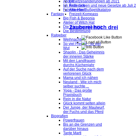
Abgott
Gesetzesänderungen ab 2021
Ich finde dich
Änderungen und neue Gesetze ab Juli 
Falsche Haut
Aktueller Bußgeldkatalog
Fantasy
Freizeit-Kompass
Big Fish & Begonia
Atelier of Witch Hat
Zauberei hoch drei
Die Dämonenakademie
Die Bestimmung
Ratgeber
Weihnachten
So viel Freude - so viel
Wut
Shaolin - Das Geheimnis
der inneren Stärke
Mit den Landfrauen
durchs Küchenjahr
Auf der Suche nach dem
verlorenen Glück
Mama und ich nähen
Neuland - Wie ich mich
selber suchte ...
Yoga - Das große
Praxisbuch
Rein in die Natur
Glück kommt selten allein
Der Junge, der Maulwurf,
der Fuchs und das Pferd
Biografien
Powerfrauen
Bis an die Grenzen und
darüber hinaus
Tante Martl