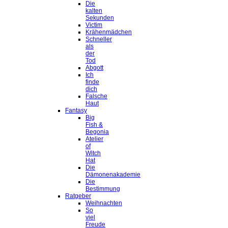
Die
kalten
Sekunden
Victim
Krähenmädchen
Schneller
als
der
Tod
Abgott
Ich
finde
dich
Falsche
Haut
Fantasy
Big
Fish &
Begonia
Atelier
of
Witch
Hat
Die
Dämonenakademie
Die
Bestimmung
Ratgeber
Weihnachten
So
viel
Freude