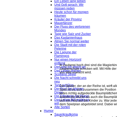
Ein Leben lang lieben
Und Gott sprach: Wir
müssen reden
Heute schon für morgen
träumen
Kräuter der Provinz
Mauertänzer
Der Fluss des verlorenen
Mondes
Tage wie Salz und Zucker
Das Kastanienhaus
Atmen Sie normal weiter
Die Stadt mit der roten
Pelerine
Die Lagune der
Flamingos
Nur einen Horizont
entfernt
In Zauberei hoch drei sind die Magierkin
Den lass ich gleich an
Zauberschule schicken will. Mit Hilfe de
Das Leben drehen
von Willi erwischt wird.
Scotland Street
Die Nacht schreibt uns
neu
Tanz auf Glas
Der Spieler, der an der Reihe ist, wirft 
Der Poet der kleinen
Spiel ist es, sich zusammen die Positio
Dinge
jedes richtig aufgedeckte Baumplättchen,
Die Erfindung der Flügel
sowohl die Würfel als auch die Baumplät
Das Leben fällt wohin es
sich ein Feld auf die Kinder zu. War jede
will
dem Spielplan abgebildet sind. Dabei wi
Alte Sorten
Humor
Sauerkrautkoma