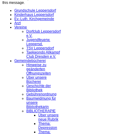
this message.
Grundschule Leppersdorf
Kinderhaus Leppersdorf
Ev.-Luth. Kirchgemeinde
Arzt
Vereine
Dorfclub Leppersdorf
e.V.
Jugendfeuerw.
Leppersd.
TSV Leppersdorf
Taekwondo Allkampf
Club Dresden e.V.
Gemeindebücherei
Hinweise zu
geänderten
Öffnungszeiten
Über unsere
Bücherei
Geschichte der
Bibliothek
Gebührenordnung
Baumwidmung für
unsere
Bibliothekarin
BIBLIOTHERAPIE
Über unsere
neue Rubrik
Thema:
Depression
Thema: