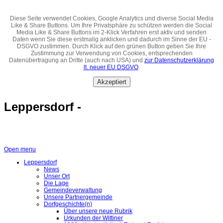
Diese Seite verwendet Cookies, Google Analytics und diverse Social Media
Like & Share Buttons. Um Ihre Privatsphäre zu schützen werden die Social
Media Like & Share Buttons im 2-Klick Verfahren erst aktiv und senden
Daten wenn Sie diese erstmalig anklicken und dadurch im Sinne der EU -
DSGVO zustimmen. Durch Klick auf den grünen Button geben Sie Ihre
Zustimmung zur Verwendung von Cookies, entsprechenden
Datenübertragung an Dritte (auch nach USA) und
zur Datenschutzerklärung
lt. neuer EU DSGVO
.
Akzeptiert
Leppersdorf -
Open menu
Leppersdorf
News
Unser Ort
Die Lage
Gemeindeverwaltung
Unsere Partnergemeinde
Dorfgeschichte(n)
Über unsere neue Rubrik
Urkunden der Wittiner