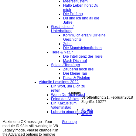
Meeresflüstern
Hallo Leben hörst Du
mich
Die Prüfung
Du und ich und all die
Jahre
Geschichten /
Unterhaltung
Komm, ich erzähl Dir eine
Geschichte
Zehn
Die Mondsteinmärchen
Tiere & Natur
Die Intelligenz der Tiere
Mach Dich auf
Spiele / Tonträger
Zauberei hoch drei
Der kleine Tag
Pasta & Pistolen
Aktuelle Lesetipps 2022
Ein Wort, um Dich zu
retten
Details
Wenn Du Dich traust
Veröffentlicht: 21. Februar 2018
Feind des Volkes
Zugriffe: 16277
Ein Kaktus zum
Valentinstag
Zurück
Lehrerin einer neuen Zeit
Weiter
Maximenu CK message : Your
Go to top
module ID 93 is still working in V8
Legacy mode. Please change it in
the Advanced options to remove