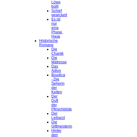
Löwe
büllt
Schief
gewickelt
Es ist
nur
eine
Phase,
Hase
Historische
Romane
Die
Charité
Die
Mätresse
Das
Adlon
Boudica
- Die
Seherin
der
Kelten
Der
Duft
der
Pfirsichblüte
Der
Leibarzt
Die
Giftmeisterin
Hinter
den