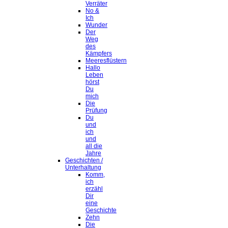
Verräter
No &
Ich
Wunder
Der
Weg
des
Kämpfers
Meeresflüstern
Hallo
Leben
hörst
Du
mich
Die
Prüfung
Du
und
ich
und
all die
Jahre
Geschichten /
Unterhaltung
Komm,
ich
erzähl
Dir
eine
Geschichte
Zehn
Die