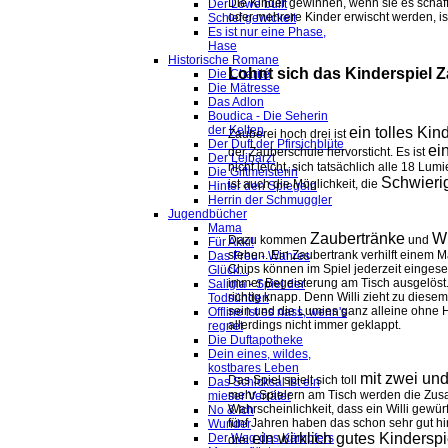
Die Kinder gewinnen, wenn sie es schaff
Der Löwe büllt
oder mehrere Kinder erwischt werden, ist
Schief gewickelt
Es ist nur eine Phase,
Hase
Historische Romane
Lohnt sich das Kinderspiel Z
Die Charité
Die Mätresse
Das Adlon
Boudica - Die Seherin
der Kelten
ein tolles Kin
Zauberei hoch drei ist
Der Duft der Pfirsichblüte
ei
der Zauberschule hervorsticht. Es ist
Der Leibarzt
nicht leicht, sich tatsächlich alle 18 
Die Giftmeisterin
Schwieri
ist auch die Möglichkeit, die
Hinter den Spiegeln
Herrin der Schmuggler
Jugendbücher
Mama
Zaubertränke
Wü
Dazu kommen
und
Für Akki!
stehen. Ein Zaubertrank verhilft einem M
Das Freu - Wahres
Chips können im Spiel jederzeit einges
Glück...
immer Begeisterung am Tisch ausgelöst.
Saligia - Spiel der
richtig knapp. Denn Willi zieht zu diesem
Todsünden
sein und die Lumies ganz alleine ohne Hi
Offline ist es nass, wenn's
allerdings nicht immer geklappt.
regnet
Die Duftapotheke
Dein eines, wildes,
kostbares Leben
mit zwei un
Das Spiel spielt sich toll
Das Schicksal ist ein
mehr Spielern am Tisch werden die Zusat
mieser Verräter
Wahrscheinlichkeit, dass ein Willi gewür
No & Ich
fünf Jahren haben das schon sehr gut h
Wunder
ein wirklich gutes Kinderspi
Der Weg des Kämpfers
drei