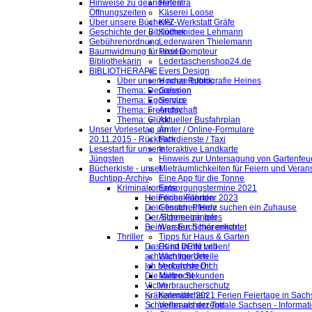
Hinweise zu geänderten
Helestra
Öffnungszeiten
Käserei Loose
Über unsere Bücherei
KFZ-Werkstatt Gräfe
Geschichte der Bibliothek
Küchenidee Lehmann
Gebührenordnung
Lederwaren Thielemann
Baumwidmung für unsere
Pixel Dompteur
Bibliothekarin
Ledertaschenshop24.de
BIBLIOTHERAPIE
Evers Design
Über unsere neue Rubrik
Hochzeitsfotografie Heines
Thema: Depression
Galerien
Thema: Egoismus
Service
Thema: Freundschaft
Archiv
Thema: Glück
Aktueller Busfahrplan
Unser Vorlesetag am
Ämter / Online-Formulare
20.11.2015 - Rückblick
Fahrdienste / Taxi
Lesestart für unsere
Interaktive Landkarte
Jüngsten
Hinweis zur Untersagung von Gartenfeu
Bücherkiste - unser
Mieträumlichkeiten für Feiern und Veran
Buchtipp-Archiv
Eine App für die Tonne
Kriminalromane
Entsorgungstermine 2021
Heimliche Fährten
Ferienkalender 2023
Dein finsteres Herz
Gesuch: Pferde suchen ein Zuhause
Der Schneegänger
Allgemeine Infos
Beim ersten Schärenlicht
Was Euch hier erwartet
Thriller
Tipps für Haus & Garten
Das Kind in mir will
Es ist DEIN Leben!
achtsam morden
Wichtige Urteile
Ich beobachte Dich
Verkehrsrecht
Die kalten Sekunden
Mietrecht
Victim
Verbraucherschutz
Krähenmädchen
Kalender 2021 Ferien Feiertage in Sachs
Schneller als der Tod
Verbraucherzentrale Sachsen - Informat