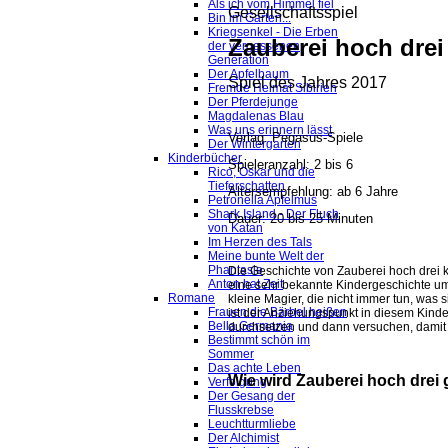
Als ich vom Himmel fiel
Gesellschaftsspiel
Bin im Garten...
Kriegsenkel - Die Erben
Zauberei hoch drei
der vergessenen
Generation
Der Apfelbaum
Spiel des Jahres 2017
Fremde Heimat Sibirien
Der Pferdejunge
Magdalenas Blau
Was uns erinnern lässt
Verlag: Pegasus-Spiele
Der Wintergarten
Kinderbücher
Spieleranzahl: 2 bis 6
Rico, Oskar und die
Tieferschatten
Altersempfehlung: ab 6 Jahre
Petronella Apfelmus
Shark Island - Der Fluch
Dauer: 20 bis 25 Minuten
von Katan
Im Herzen des Tals
Meine bunte Welt der
Phantasie
Die Geschichte von Zauberei hoch drei kl
Anton hat Zeit
eine sehr bekannte Kindergeschichte u
Romane
kleine Magier, die nicht immer tun, was 
Frauen die Bärbel heißen
ist der Anziehungspunkt in diesem Kind
Bella Germania
durchsetzen und dann versuchen, damit 
Bestimmt schön im
Sommer
Das achte Leben
Wie wird Zauberei hoch drei 
Verfolgung
Der Gesang der
Flusskrebse
Leuchtturmliebe
Der Alchimist