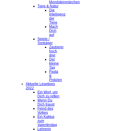
Mondsteinmärchen
Tiere & Natur
Die
Intelligenz
der
Tiere
Mach
Dich
auf
Spiele /
Tonträger
Zauberei
hoch
drei
Der
kleine
Tag
Pasta
&
Pistolen
Aktuelle Lesetipps
2022
Ein Wort, um
Dich zu retten
Wenn Du
Dich traust
Feind des
Volkes
Ein Kaktus
zum
Valentinstag
Lehrerin