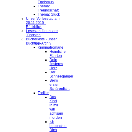
Egoismus
Thema:
Freundschaft
Thema: Glück
Unser Vorlesetag am
20.11.2015 -
Rückblick
Lesestart für unsere
Jüngsten
Bücherkiste - unser
Buchtipp-Archiv
Kriminalromane
Heimliche
Fährten
Dein
finsteres
Herz
Der
Schneegänger
Beim
ersten
Schärenlicht
Thriller
Das
Kind
in mir
will
achtsam
morden
Ich
beobachte
Dich