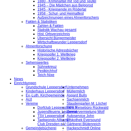
1880 - Kriminalfall mit Tod und Teufel
1945 – Die Mädchen aus Belgorod
1945 - Kriegsende im Rödertal
1958 - Schul- und Heimatfest
Aufzeichnungen eines Ahnenforschers
Fakten & Statistiken
Zahlen & Fakten
Statistik Wachau gesamt
Hist. Ortsverzeichnis
Übersicht Bürgermeister
Wirtschaftswunder Leppersdorf
Ahnenforschung
Historische Adressbücher
Kriegsopfer 1. Weltkrieg
Kriegsopfer 2. Weltkrieg
Sehenswertes
Sühnekreuz
Pestkirchhof
Teich-Nixe
News
Einrichtungen
Grundschule Leppersdorf
Unternehmen
Kinderhaus Leppersdorf
Müllermilch
Ev.-Luth. Kirchgemeinde
Asgard Bulls
Arzt
Sachsenmilch
Vereine
Staudengarten M. Löchel
Dorfclub Leppersdorf e.V.
TMG Reisebüro Rückwald
Jugendfeuerw. Leppersd.
Zimmervermietung Wolf
TSV Leppersdorf
Autoservice John
Taekwondo Allkampf
Diskothek Eversound
Club Dresden e.V.
Gärtnerei Blütenreich
Gemeindebücherei
Hackeschmidt Online