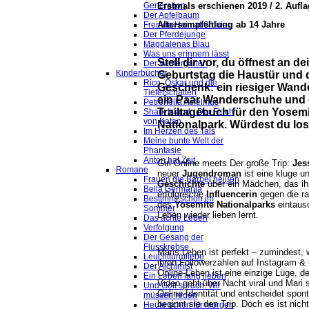
Erstmals erschienen 2019 / 2. Aufl
Generation
Der Apfelbaum
Altersempfehlung ab 14 Jahre
Fremde Heimat Sibirien
Der Pferdejunge
Magdalenas Blau
Was uns erinnern lässt
Stell dir vor, du öffnest an d
Der Wintergarten
Kinderbücher
Geburtstag die Haustür und do
Rico, Oskar und die
Geschenk: ein riesiger Wand
Tieferschatten
ein Paar Wanderschuhe und 
Petronella Apfelmus
Trailtagebuch für den Yosem
Shark Island - Der Fluch
von Katan
Nationalpark. Würdest du lo
Im Herzen des Tals
Meine bunte Welt der
Phantasie
Anton hat Zeit
Girl Online meets Der große Trip:
Jes
Romane
neuer
Jugendroman
ist eine kluge u
Frauen die Bärbel heißen
Geschichte
über ein Mädchen, das ih
Bella Germania
erfolgreiche
Influencerin
gegen die r
Bestimmt schön im
des
Yosemite Nationalparks
eintaus
Sommer
Leben wieder lieben lernt.
Das achte Leben
Verfolgung
Der Gesang der
Flusskrebse
Maris Leben ist perfekt – zumindest,
Leuchtturmliebe
ihren Followerzahlen auf Instagram &
Der Alchimist
Online-Leben ist eine einzige Lüge, de
Ein Leben lang lieben
Video geht über Nacht viral und Mari s
Und Gott sprach: Wir
Online-Identität und entscheidet spont
müssen reden
beginnt sie den Trip. Doch es ist ni
Heute schon für morgen