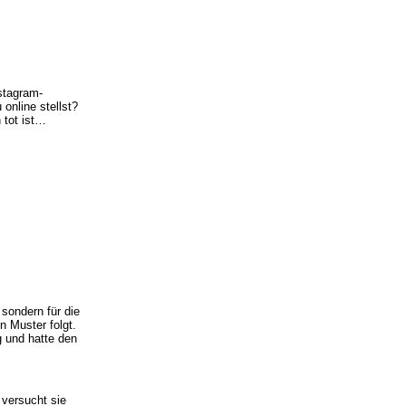
stagram-
online stellst?
 tot ist…
 sondern für die
n Muster folgt.
g und hatte den
 versucht sie