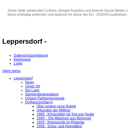
Diese Seite verwendet Cookies, Google Analytics und diverse Social Media Li
diese erstmalig anklicken und dadurch im Sinne der EU - DSGVO zustimmen.
Leppersdorf -
Datenschutzerklärung
Impressum
Login
Open menu
Leppersdorf
News
Unser Ort
Die Lage
Gemeindeverwaltung
Unsere Partnergemeinde
Dorfgeschichte(n)
Über unsere neue Rubrik
Urkunden der Wittiner
1880 - Kriminalfall mit Tod und Teufel
1945 – Die Mädchen aus Belgorod
1945 - Kriegsende im Rödertal
1958 - Schul- und Heimatfest