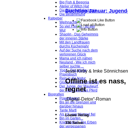
Big Fish & Begonia
Atelier of Witch Hat
Buchtipp Januar: Jugen
Die Dämonenakademie
Die Bestimmung
Ratgeber
Weihnachten
So viel Freude - so viel
Wut
Shaolin - Das Geheimnis
der inneren Stärke
Mit den Landfrauen
durchs Küchenjahr
Auf der Suche nach dem
verlorenen Glück
Mama und ich nähen
Neuland - Wie ich mich
selber suchte ...
Yoga - Das große
Jessi Kirby & Imke Sönnichsen
Praxisbuch
Rein in die Natur
Offline ist es nass
Glück kommt selten allein
Der Junge, der Maulwurf,
regnet
der Fuchs und das Pferd
Biografien
Powerfrauen
„Digital-Detox“-Roman
Bis an die Grenzen und
darüber hinaus
Tante Martl
Als ich vom Himmel fiel
Loewe Verlag
Bin im Garten...
Kriegsenkel - Die Erben
336 Seiten
der vergessenen