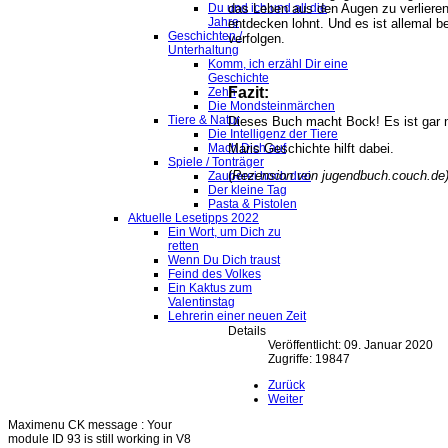
das Leben aus den Augen zu verlieren
Du und ich und all die
Jahre
entdecken lohnt. Und es ist allemal b
Geschichten /
verfolgen.
Unterhaltung
Komm, ich erzähl Dir eine
Geschichte
Fazit:
Zehn
Die Mondsteinmärchen
Tiere & Natur
Dieses Buch macht Bock! Es ist gar n
Die Intelligenz der Tiere
Maris Geschichte hilft dabei.
Mach Dich auf
Spiele / Tonträger
(
Rezension von jugendbuch.couch.de
Zauberei hoch drei
Der kleine Tag
Pasta & Pistolen
Aktuelle Lesetipps 2022
Ein Wort, um Dich zu
retten
Wenn Du Dich traust
Feind des Volkes
Ein Kaktus zum
Valentinstag
Lehrerin einer neuen Zeit
Details
Veröffentlicht: 09. Januar 2020
Zugriffe: 19847
Zurück
Weiter
Maximenu CK message : Your
module ID 93 is still working in V8