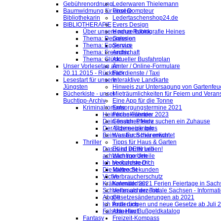
Gebührenordnung
Lederwaren Thielemann
Baumwidmung für unsere
Pixel Dompteur
Bibliothekarin
Ledertaschenshop24.de
BIBLIOTHERAPIE
Evers Design
Über unsere neue Rubrik
Hochzeitsfotografie Heines
Thema: Depression
Galerien
Thema: Egoismus
Service
Thema: Freundschaft
Archiv
Thema: Glück
Aktueller Busfahrplan
Unser Vorlesetag am
Ämter / Online-Formulare
20.11.2015 - Rückblick
Fahrdienste / Taxi
Lesestart für unsere
Interaktive Landkarte
Jüngsten
Hinweis zur Untersagung von Gartenfeu
Bücherkiste - unser
Mieträumlichkeiten für Feiern und Veran
Buchtipp-Archiv
Eine App für die Tonne
Kriminalromane
Entsorgungstermine 2021
Heimliche Fährten
Ferienkalender 2023
Dein finsteres Herz
Gesuch: Pferde suchen ein Zuhause
Der Schneegänger
Allgemeine Infos
Beim ersten Schärenlicht
Was Euch hier erwartet
Thriller
Tipps für Haus & Garten
Das Kind in mir will
Es ist DEIN Leben!
achtsam morden
Wichtige Urteile
Ich beobachte Dich
Verkehrsrecht
Die kalten Sekunden
Mietrecht
Victim
Verbraucherschutz
Krähenmädchen
Kalender 2021 Ferien Feiertage in Sachs
Schneller als der Tod
Verbraucherzentrale Sachsen - Informat
Abgott
Gesetzesänderungen ab 2021
Ich finde dich
Änderungen und neue Gesetze ab Juli 
Falsche Haut
Aktueller Bußgeldkatalog
Fantasy
Freizeit-Kompass