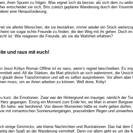
nen, ihren Spuren zu folgen. Was eignet sich da besser, als sich dem zu wid
her entscheidet sie sich, Bris zuletzt geplante Wanderung durch den Yosemit
derer eine Herausforderung.
t sie allerlei Menschen, die sie bestärken, immer wieder ein Stück weiterz
cheint sie sogar echte Freunde zu finden, die den Weg mit ihr gehen. Doch im
nicht ist. Wie reagieren die Freunde, als sie die Wahrheit erfahren?
ite und raus mit euch!
ten Jessi Kirbys Roman
Offline ist es nass, wenn’s regnet
beschreiben. Es inspi
mittelt wird. All die Stärken, die Mari plötzlich an sich wahrnimmt, die Unsich
 glaubt diese Transformation und will es selbst ausprobieren. Vor allem aber 
n muss, um an ihnen arbeiten zu können. Well done, Kirby!
 kurz: die Emotionen. Zwar war der Hintergrund ein trauriger, nämlich der To
ns Herz gegangen. Einzig ein Moment zum Ende hin, wo Mari in einem Bergsee
 Bri hatte, war berührend. Von diesen Momenten hätte es mehr geben dürfen,
ovie mit romantischen Sonnenuntergängen, prasselndem Regen und umwerfend
h einige Gimmicks, wie kleine Nachrichten und Illustrationen. Das hat dem
eitig den Spaß an der Wanderung vermittelt. Denn vor allem geht es um die 