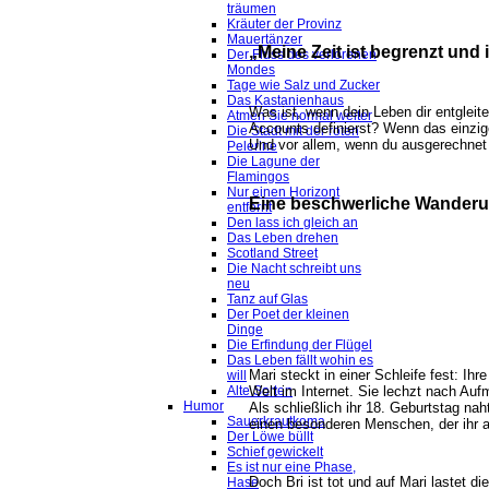
träumen
Kräuter der Provinz
Mauertänzer
„Meine Zeit ist begrenzt und
Der Fluss des verlorenen
Mondes
Tage wie Salz und Zucker
Das Kastanienhaus
Was ist, wenn dein Leben dir entglei
Atmen Sie normal weiter
Accounts definierst? Wenn das einzige
Die Stadt mit der roten
Und vor allem, wenn du ausgerechnet 
Pelerine
Die Lagune der
Flamingos
Nur einen Horizont
Eine beschwerliche Wanderun
entfernt
Den lass ich gleich an
Das Leben drehen
Scotland Street
Die Nacht schreibt uns
neu
Tanz auf Glas
Der Poet der kleinen
Dinge
Die Erfindung der Flügel
Das Leben fällt wohin es
Mari steckt in einer Schleife fest: Ihr
will
Welt im Internet. Sie lechzt nach Au
Alte Sorten
Humor
Als schließlich ihr 18. Geburtstag nah
Sauerkrautkoma
einen besonderen Menschen, der ihr al
Der Löwe büllt
Schief gewickelt
Es ist nur eine Phase,
Doch Bri ist tot und auf Mari lastet 
Hase