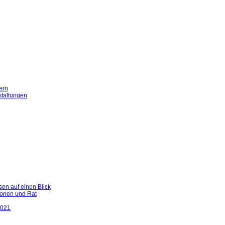
ern
staltungen
en auf einen Blick
ionen und Rat
2021