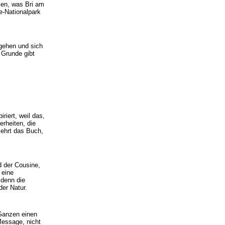
men, was Bri am
e-Nationalpark
ugehen und sich
 Grunde gibt
riert, weil das,
erheiten, die
lehrt das Buch,
d der Cousine,
 eine
 denn die
er Natur.
 Ganzen einen
Message, nicht