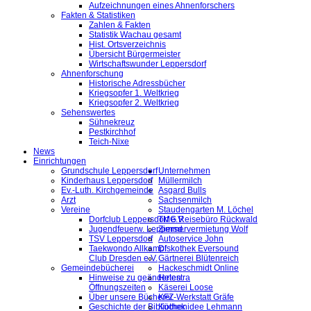
Aufzeichnungen eines Ahnenforschers
Fakten & Statistiken
Zahlen & Fakten
Statistik Wachau gesamt
Hist. Ortsverzeichnis
Übersicht Bürgermeister
Wirtschaftswunder Leppersdorf
Ahnenforschung
Historische Adressbücher
Kriegsopfer 1. Weltkrieg
Kriegsopfer 2. Weltkrieg
Sehenswertes
Sühnekreuz
Pestkirchhof
Teich-Nixe
News
Einrichtungen
Grundschule Leppersdorf
Unternehmen
Kinderhaus Leppersdorf
Müllermilch
Ev.-Luth. Kirchgemeinde
Asgard Bulls
Arzt
Sachsenmilch
Vereine
Staudengarten M. Löchel
Dorfclub Leppersdorf e.V.
TMG Reisebüro Rückwald
Jugendfeuerw. Leppersd.
Zimmervermietung Wolf
TSV Leppersdorf
Autoservice John
Taekwondo Allkampf
Diskothek Eversound
Club Dresden e.V.
Gärtnerei Blütenreich
Gemeindebücherei
Hackeschmidt Online
Hinweise zu geänderten
Helestra
Öffnungszeiten
Käserei Loose
Über unsere Bücherei
KFZ-Werkstatt Gräfe
Geschichte der Bibliothek
Küchenidee Lehmann