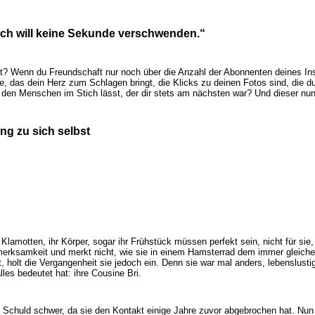
 ich will keine Sekunde verschwenden.“
tet? Wenn du Freundschaft nur noch über die Anzahl der Abonnenten deines In
, das dein Herz zum Schlagen bringt, die Klicks zu deinen Fotos sind, die du 
den Menschen im Stich lässt, der dir stets am nächsten war? Und dieser nun
g zu sich selbst
e Klamotten, ihr Körper, sogar ihr Frühstück müssen perfekt sein, nicht für sie,
fmerksamkeit und merkt nicht, wie sie in einem Hamsterrad dem immer gleiche
t, holt die Vergangenheit sie jedoch ein. Denn sie war mal anders, lebenslusti
les bedeutet hat: ihre Cousine Bri.
die Schuld schwer, da sie den Kontakt einige Jahre zuvor abgebrochen hat. Nun