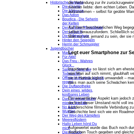
die Verbindung zur ihr zurückzugewin
Historische Romane
Die Charité
meisten liebte: dem echten Leben. Da
Die Mätresse
aufzunehmen – selbst für geübte Wan
Das Adlon
Boudica - Die Seherin
der Kelten
Auf ihrem beschwerlichen Weg begegne
Der Duft der Pfirsichblüte
selbst herauszufordern. Schließlich s
Der Leibarzt
Die Giftmeisterin
Mari nur vor, jemand zu sein, der sie 
Hinter den Spiegeln
Herrin der Schmuggler
Jugendbücher
Legt euer Smartphone zur Se
Mama
Für Akki!
Das Freu - Wahres
Glück...
Inspirierend – so lässt sich am ehes
Saligia - Spiel der
was Mari auf sich nimmt, glaubhaft ver
Todsünden
sie in Hartnäckigkeit umwandelt – man
Offline ist es nass, wenn's
regnet
dass man auch seine Schwächen kenne
Die Duftapotheke
Dein eines, wildes,
kostbares Leben
Ein wesentlicher Aspekt kam jedoch zu
Das Schicksal ist ein
doch ist dieser Umstand nicht voll i
mieser Verräter
wunderschöne filmreife Verbindung zu
No & Ich
Wunder
Geschichte liest sich wie ein Roadm
Der Weg des Kämpfers
Meeresflüstern
Hallo Leben hörst Du
Aufgewertet wurde das Buch noch durc
mich
niedlichen Touch gegeben und gleichz
Die Prüfung