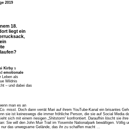
age 2019
einem 18.
rt liegt ein
errucksack,
ein
ite
slaufen?
si Kirby
s
nd
emotionale
r Leben als
aue Wildnis
cht – und dabei das
 wenn man es an
 Co. misst. Doch dann verrät Mari auf ihrem YouTube-Kanal ein brisantes Geh
nn sie ist keineswegs die immer fröhliche Person, die sie auf Social Media da
ieht sich mit einem riesigen „Shitstorm“ konfrontiert. Daraufhin löscht sie ihr
an: Sie will den John Muir Trail im Yosemite Nationalpark bewältigen. Völlig u
cht nur das unwegsame Gelände, das ihr zu schaffen macht …