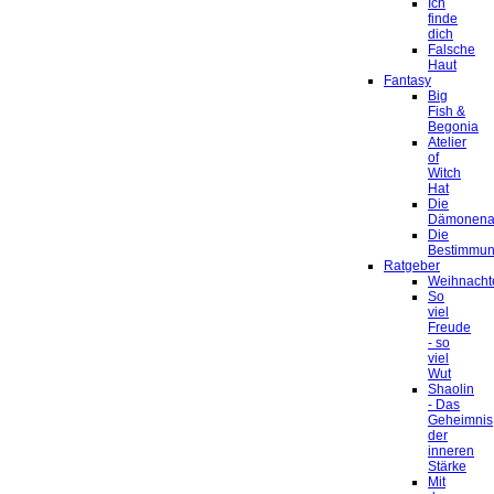
Ich
finde
dich
Falsche
Haut
Fantasy
Big
Fish &
Begonia
Atelier
of
Witch
Hat
Die
Dämonena
Die
Bestimmu
Ratgeber
Weihnacht
So
viel
Freude
- so
viel
Wut
Shaolin
- Das
Geheimnis
der
inneren
Stärke
Mit