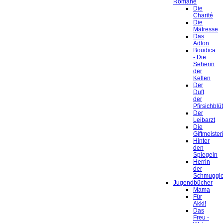
Romane
Die
Charité
Die
Mätresse
Das
Adlon
Boudica
- Die
Seherin
der
Kelten
Der
Duft
der
Pfirsichblü
Der
Leibarzt
Die
Giftmeister
Hinter
den
Spiegeln
Herrin
der
Schmuggle
Jugendbücher
Mama
Für
Akki!
Das
Freu -