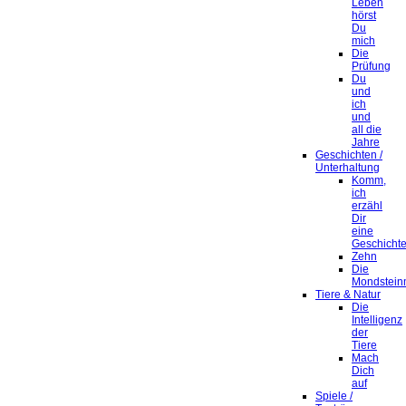
Leben
hörst
Du
mich
Die
Prüfung
Du
und
ich
und
all die
Jahre
Geschichten /
Unterhaltung
Komm,
ich
erzähl
Dir
eine
Geschicht
Zehn
Die
Mondstein
Tiere & Natur
Die
Intelligenz
der
Tiere
Mach
Dich
auf
Spiele /