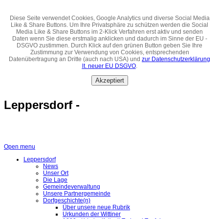
Diese Seite verwendet Cookies, Google Analytics und diverse Social Media
Like & Share Buttons. Um Ihre Privatsphäre zu schützen werden die Social
Media Like & Share Buttons im 2-Klick Verfahren erst aktiv und senden
Daten wenn Sie diese erstmalig anklicken und dadurch im Sinne der EU -
DSGVO zustimmen. Durch Klick auf den grünen Button geben Sie Ihre
Zustimmung zur Verwendung von Cookies, entsprechenden
Datenübertragung an Dritte (auch nach USA) und
zur Datenschutzerklärung
lt. neuer EU DSGVO
.
Akzeptiert
Leppersdorf -
Open menu
Leppersdorf
News
Unser Ort
Die Lage
Gemeindeverwaltung
Unsere Partnergemeinde
Dorfgeschichte(n)
Über unsere neue Rubrik
Urkunden der Wittiner