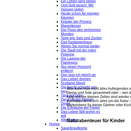
Ein Leben lang lieben
Und Gott sprach: Wir
müssen reden
Heute schon für morgen
träumen
Kräuter der Provinz
Mauertänzer
Der Fluss des verlorenen
Mondes
Tage wie Salz und Zucker
Das Kastanienhaus
Atmen Sie normal weiter
Die Stadt mit der roten
Pelerine
Die Lagune der
Flamingos
Nur einen Horizont
entfernt
Den lass ich gleich an
Das Leben drehen
Scotland Street
Die Nacht schreibt uns
Was kann man nicht alles Aufregendes in
neu
Steine und Äste gesammelt oder – wer die
Tanz auf Glas
Flug und die kleinen Zellen sind wieder 
Der Poet der kleinen
Buchtipps dreht sich alles um die Natur 
Dinge
Gartenideen für kleine Gärtner oder Koche
Die Erfindung der Flügel
Das Leben fällt wohin es
will
Alte Sorten
Naturabenteuer für Kinder
Humor
Sauerkrautkoma