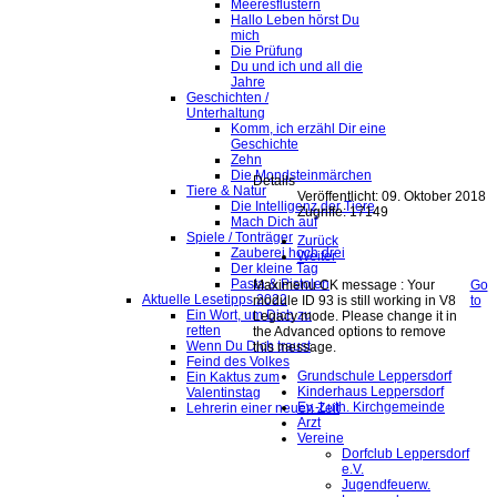
Meeresflüstern
Hallo Leben hörst Du
mich
Die Prüfung
Du und ich und all die
Jahre
Geschichten /
Unterhaltung
Komm, ich erzähl Dir eine
Geschichte
Zehn
Die Mondsteinmärchen
Details
Tiere & Natur
Veröffentlicht: 09. Oktober 2018
Die Intelligenz der Tiere
Zugriffe: 17149
Mach Dich auf
Spiele / Tonträger
Zurück
Zauberei hoch drei
Weiter
Der kleine Tag
Pasta & Pistolen
Maximenu CK message : Your
Go
Aktuelle Lesetipps 2022
module ID 93 is still working in V8
to
Ein Wort, um Dich zu
Legacy mode. Please change it in
retten
the Advanced options to remove
Wenn Du Dich traust
this message.
Feind des Volkes
Grundschule Leppersdorf
Ein Kaktus zum
Kinderhaus Leppersdorf
Valentinstag
Ev.-Luth. Kirchgemeinde
Lehrerin einer neuen Zeit
Arzt
Vereine
Dorfclub Leppersdorf
e.V.
Jugendfeuerw.