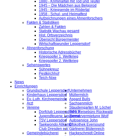
1880 - Kriminalfall mit Tod und Teufel
1945 – Die Mädchen aus Belgorod
1945 - Kriegsende im Rödertal
1958 - Schul- und Heimatfest
Aufzeichnungen eines Ahnenforschers
Fakten & Statistiken
Zahlen & Fakten
Statistik Wachau gesamt
Hist. Ortsverzeichnis
Übersicht Bürgermeister
Wirtschaftswunder Leppersdorf
Ahnenforschung
Historische Adressbücher
Kriegsopfer 1. Weltkrieg
Kriegsopfer 2. Weltkrieg
Sehenswertes
Sühnekreuz
Pestkirchhof
Teich-Nixe
News
Einrichtungen
Grundschule Leppersdorf
Unternehmen
Kinderhaus Leppersdorf
Müllermilch
Ev.-Luth. Kirchgemeinde
Asgard Bulls
Arzt
Sachsenmilch
Vereine
Staudengarten M. Löchel
Dorfclub Leppersdorf e.V.
TMG Reisebüro Rückwald
Jugendfeuerw. Leppersd.
Zimmervermietung Wolf
TSV Leppersdorf
Autoservice John
Taekwondo Allkampf
Diskothek Eversound
Club Dresden e.V.
Gärtnerei Blütenreich
Gemeindebücherei
Hackeschmidt Online