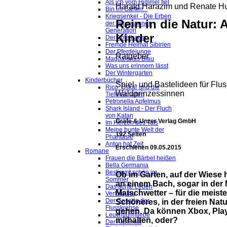
Als ich vom Himmel fiel
Harald Harazim und Renate H
Bin im Garten...
Kriegsenkel - Die Erben
Rein in die Natur: 
der vergessenen
Generation
Kinder
Der Apfelbaum
Fremde Heimat Sibirien
Der Pferdejunge
Ratgeber
Magdalenas Blau
Was uns erinnern lässt
Der Wintergarten
Kinderbücher
Spiel- und Bastelideen für Flu
Rico, Oskar und die
Waldprinzessinnen
Tieferschatten
Petronella Apfelmus
Shark Island - Der Fluch
von Katan
Gräfe & Unzer Verlag GmbH
Im Herzen des Tals
Meine bunte Welt der
192 Seiten
Phantasie
Anton hat Zeit
Erschienen 09.05.2015
Romane
Frauen die Bärbel heißen
Bella Germania
Bestimmt schön im
Ob im Garten, auf der Wiese 
Sommer
an einem Bach, sogar in der 
Das achte Leben
Matschwetter – für die meiste
Verfolgung
Der Gesang der
Schöneres, in der freien Nat
Flusskrebse
gehen. Da können Xbox, Plays
Leuchtturmliebe
mithalten, oder?
Der Alchimist