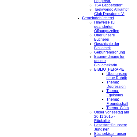
Leppersd.
TSV Leppersdorf
Taekwondo Allkampf
Club Dresden e.V.
Gemeindebücherei
Hinweise zu
geänderten
Öffnungszeiten
Über unsere
Bücherei
Geschichte der
Bibliothek
Gebührenordnung
Baumwidmung für
unsere
Bibliothekarin
BIBLIOTHERAPIE
Über unsere
neue Rubrik
Thema:
Depression
Thema:
Egoismus
Thema:
Freundschaft
Thema: Glück
Unser Vorlesetag am
20.11.2015 -
Rückblick
Lesestart für unsere
Jüngsten
Bücherkiste - unser