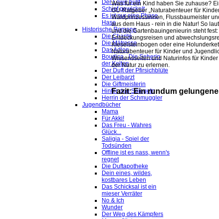
Der Löwe büllt
Was für ein Kind haben Sie zuhause? Ein
Schief gewickelt
GU-Ratgeber „Naturabenteuer für Kinder“ 
Es ist nur eine Phase,
Waldprinzessinnen, Flussbaumeister und 
Hase
aus dem Haus - rein in die Natur! So l
Historische Romane
und die Gartenbauingenieurin steht fest:
Die Charité
Entdeckungsreisen und abwechslungsreich
Die Mätresse
Kieselsteinbogen oder eine Holunderkett
Das Adlon
Naturabenteuer für Kinder und Jugendlic
Boudica - Die Seherin
Wissensseiten und Naturinfos für Kinde
der Kelten
der Natur zu erlernen.
Der Duft der Pfirsichblüte
Der Leibarzt
Die Giftmeisterin
Fazit: Ein rundum gelungene
Hinter den Spiegeln
Herrin der Schmuggler
Jugendbücher
Mama
Für Akki!
Das Freu - Wahres
Glück...
Saligia - Spiel der
Todsünden
Offline ist es nass, wenn's
regnet
Die Duftapotheke
Dein eines, wildes,
kostbares Leben
Das Schicksal ist ein
mieser Verräter
No & Ich
Wunder
Der Weg des Kämpfers