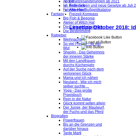
Abgott
Gesetzesänderungen ab 2021
Ich finde dich
Änderungen und neue Gesetze ab Juli 
Falsche Haut
Aktueller Bußgeldkatalog
Fantasy
Freizeit-Kompass
Big Fish & Begonia
Atelier of Witch Hat
Lesetipp Oktober 2018: I
Die Dämonenakademie
Die Bestimmung
Ratgeber
Weihnachten
So viel Freude - so viel
Wut
Shaolin - Das Geheimnis
der inneren Stärke
Mit den Landfrauen
durchs Küchenjahr
Auf der Suche nach dem
verlorenen Glück
Mama und ich nähen
Neuland - Wie ich mich
selber suchte ...
Yoga - Das große
Praxisbuch
Rein in die Natur
Glück kommt selten allein
Der Junge, der Maulwurf,
der Fuchs und das Pferd
Biografien
Powerfrauen
Bis an die Grenzen und
darüber hinaus
Tante Martl