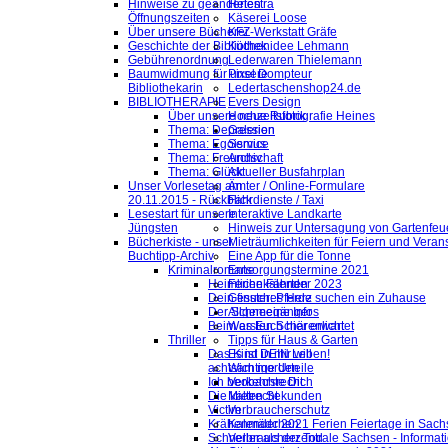
Hinweise zu geänderten
Helestra
Öffnungszeiten
Käserei Loose
Über unsere Bücherei
KFZ-Werkstatt Gräfe
Geschichte der Bibliothek
Küchenidee Lehmann
Gebührenordnung
Lederwaren Thielemann
Baumwidmung für unsere
Pixel Dompteur
Bibliothekarin
Ledertaschenshop24.de
BIBLIOTHERAPIE
Evers Design
Über unsere neue Rubrik
Hochzeitsfotografie Heines
Thema: Depression
Galerien
Thema: Egoismus
Service
Thema: Freundschaft
Archiv
Thema: Glück
Aktueller Busfahrplan
Unser Vorlesetag am
Ämter / Online-Formulare
20.11.2015 - Rückblick
Fahrdienste / Taxi
Lesestart für unsere
Interaktive Landkarte
Jüngsten
Hinweis zur Untersagung von Gartenfeu
Bücherkiste - unser
Mieträumlichkeiten für Feiern und Veran
Buchtipp-Archiv
Eine App für die Tonne
Kriminalromane
Entsorgungstermine 2021
Heimliche Fährten
Ferienkalender 2023
Dein finsteres Herz
Gesuch: Pferde suchen ein Zuhause
Der Schneegänger
Allgemeine Infos
Beim ersten Schärenlicht
Was Euch hier erwartet
Thriller
Tipps für Haus & Garten
Das Kind in mir will
Es ist DEIN Leben!
achtsam morden
Wichtige Urteile
Ich beobachte Dich
Verkehrsrecht
Die kalten Sekunden
Mietrecht
Victim
Verbraucherschutz
Krähenmädchen
Kalender 2021 Ferien Feiertage in Sachs
Schneller als der Tod
Verbraucherzentrale Sachsen - Informat